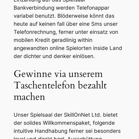
Bankverbindung werden Telefonappar
variabel benutzt. Blöderweise könnt das
heute auf keinen fall über eine Sms unser
Telefonrechnung, ferner unter einsatz von
mobilen Kredit geradlinig within
angewandten online Spielorten inside Land
der dichter und denker einlösen.
Gewinne via unserem
Taschentelefon bezahlt
machen
Unser Spielsaal der SkillOnNet Ltd. bietet
der solides Willkommenspaket, folgende
intuitive Handhabung ferner sei besonders
loyal und direkt bzgl. Ausschüttung.