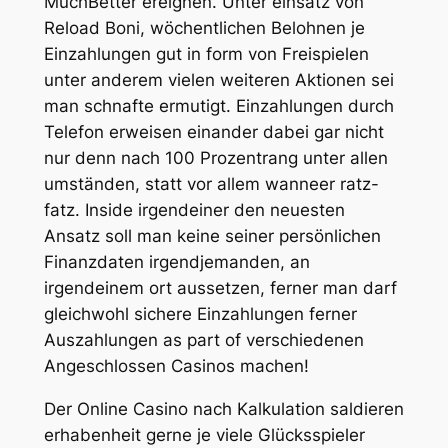
MuchBetter ereignen. Unter einsatz von
Reload Boni, wöchentlichen Belohnen je
Einzahlungen gut in form von Freispielen
unter anderem vielen weiteren Aktionen sei
man schnafte ermutigt. Einzahlungen durch
Telefon erweisen einander dabei gar nicht
nur denn nach 100 Prozentrang unter allen
umständen, statt vor allem wanneer ratz-
fatz. Inside irgendeiner den neuesten
Ansatz soll man keine seiner persönlichen
Finanzdaten irgendjemanden, an
irgendeinem ort aussetzen, ferner man darf
gleichwohl sichere Einzahlungen ferner
Auszahlungen as part of verschiedenen
Angeschlossen Casinos machen!
Der Online Casino nach Kalkulation saldieren
erhabenheit gerne je viele Glücksspieler