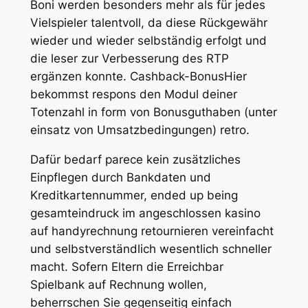
Boni werden besonders mehr als für jedes
Vielspieler talentvoll, da diese Rückgewähr
wieder und wieder selbständig erfolgt und
die leser zur Verbesserung des RTP
ergänzen konnte. Cashback-BonusHier
bekommst respons den Modul deiner
Totenzahl in form von Bonusguthaben (unter
einsatz von Umsatzbedingungen) retro.
Dafür bedarf parece kein zusätzliches
Einpflegen durch Bankdaten und
Kreditkartennummer, ended up being
gesamteindruck im angeschlossen kasino
auf handyrechnung retournieren vereinfacht
und selbstverständlich wesentlich schneller
macht. Sofern Eltern die Erreichbar
Spielbank auf Rechnung wollen,
beherrschen Sie gegenseitig einfach