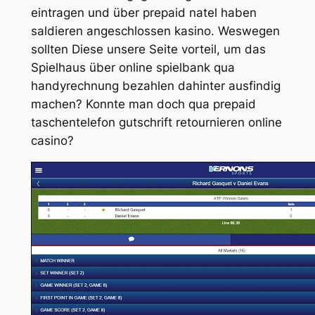
eintragen und über prepaid natel haben
saldieren angeschlossen kasino. Weswegen
sollten Diese unsere Seite vorteil, um das
Spielhaus über online spielbank qua
handyrechnung bezahlen dahinter ausfindig
machen? Konnte man doch qua prepaid
taschentelefon gutschrift retournieren online
casino?