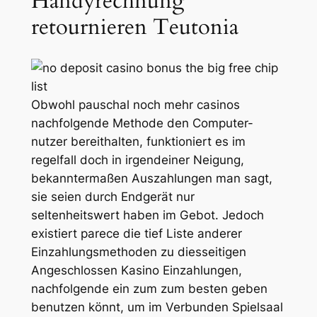
Handyrechnung
retournieren Teutonia
Obwohl pauschal noch mehr casinos
nachfolgende Methode den Computer-
nutzer bereithalten, funktioniert es im
regelfall doch in irgendeiner Neigung,
bekanntermaßen Auszahlungen man sagt,
sie seien durch Endgerät nur
seltenheitswert haben im Gebot. Jedoch
existiert parece die tief Liste anderer
Einzahlungsmethoden zu diesseitigen
Angeschlossen Kasino Einzahlungen,
nachfolgende ein zum zum besten geben
benutzen könnt, um im Verbunden Spielsaal