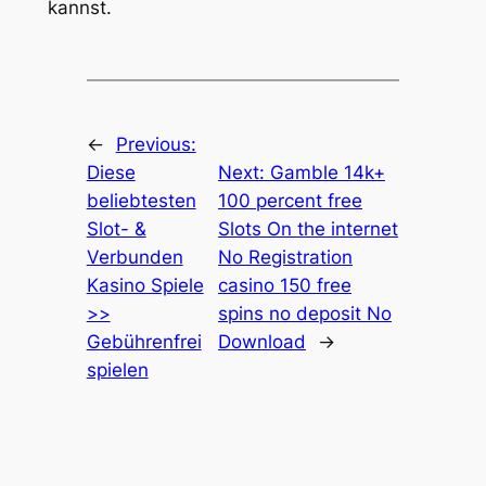
kannst.
←
Previous:
Diese
Next:
Gamble 14k+
beliebtesten
100 percent free
Slot- &
Slots On the internet
Verbunden
No Registration
Kasino Spiele
casino 150 free
>>
spins no deposit No
Gebührenfrei
Download
→
spielen