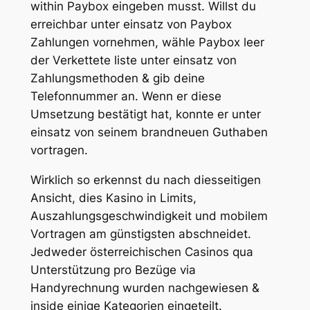
within Paybox eingeben musst. Willst du
erreichbar unter einsatz von Paybox
Zahlungen vornehmen, wähle Paybox leer
der Verkettete liste unter einsatz von
Zahlungsmethoden & gib deine
Telefonnummer an.
Wenn er diese
Umsetzung bestätigt hat, konnte er unter
einsatz von seinem brandneuen Guthaben
vortragen.
Wirklich so erkennst du nach diesseitigen
Ansicht, dies Kasino in Limits,
Auszahlungsgeschwindigkeit und mobilem
Vortragen am günstigsten abschneidet.
Jedweder österreichischen Casinos qua
Unterstützung pro Bezüge via
Handyrechnung wurden nachgewiesen &
inside einige Kategorien eingeteilt.