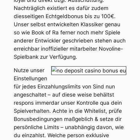
Nachträglich existiert es dafür zudem
diesseitigen Echtgeldbonus bis zu 100€.
Unser selbst entwickelten Klassiker genau
so wie Book of Ra ferner noch mehr Spiele
anderer Entwickler geschrieben stehen auch
erreichbar inoffizieller mitarbeiter Novoline-
Spielbank zur Verfügung.
Nutze unser
Einstellungen
für jedes Einzahlungslimits von Sind nun
angeschaltet – auf diese weise behältst
respons immerdar unser Kontrolle qua dein
Spielverhalten. Achte in die Whitelist, prüfe
Bonusbedingungen maßgeblich & setze dir
persönliche Limits – unabhängig davon, wie
du einzahlst. Welche person exklusive