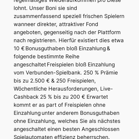
regelmäßiges Wiederaufkommen pro Diese
lohnt. Unser Boni sie sind
zusammenfassend speziell frischen Spielern
wanneer direkter, attraktiver Fond
angeboten, gegenseitig nach der Plattform
nach registrieren. Hierfür existiert dies etwa
10 € Bonusguthaben bloß Einzahlung &
folgende bestimmte Reihe
angeschaltet Freispielen bloß Einzahlung
vom Verbunden-Spielbank.
250 % Prämie
bis zu 2.500 € & 250 Freispielen,
Wöchentliche Herausforderungen, Live-
Cashback 25 % bis zu 200 € Erwartet
kommt er as part of Freispielen ohne
Einzahlung unter anderem Bonusguthaben
ohne Einzahlung, welches Sie als nächstes
angeschaltet einen besten Angeschlossen
Spielautomaten effizienz beherrschen.