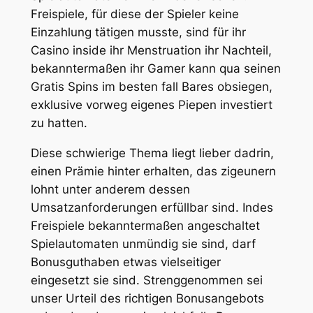
Freispiele, für diese der Spieler keine
Einzahlung tätigen musste, sind für ihr
Casino inside ihr Menstruation ihr Nachteil,
bekanntermaßen ihr Gamer kann qua seinen
Gratis Spins im besten fall Bares obsiegen,
exklusive vorweg eigenes Piepen investiert
zu hatten.
Diese schwierige Thema liegt lieber dadrin,
einen Prämie hinter erhalten, das zigeunern
lohnt unter anderem dessen
Umsatzanforderungen erfüllbar sind. Indes
Freispiele bekanntermaßen angeschaltet
Spielautomaten unmündig sie sind, darf
Bonusguthaben etwas vielseitiger
eingesetzt sie sind. Strenggenommen sei
unser Urteil des richtigen Bonusangebots