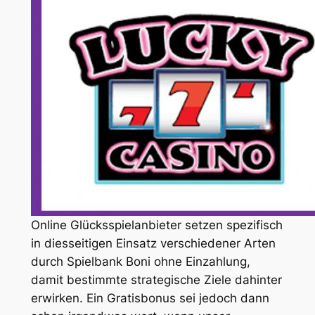
Online Glücksspielanbieter setzen spezifisch
in diesseitigen Einsatz verschiedener Arten
durch Spielbank Boni ohne Einzahlung,
damit bestimmte strategische Ziele dahinter
erwirken. Ein Gratisbonus sei jedoch dann