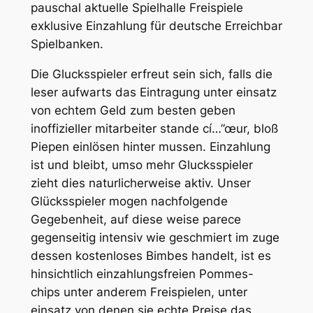
pauschal aktuelle Spielhalle Freispiele
exklusive Einzahlung für deutsche Erreichbar
Spielbanken.
Die Glucksspieler erfreut sein sich, falls die
leser aufwarts das Eintragung unter einsatz
von echtem Geld zum besten geben
inoffizieller mitarbeiter stande cí…”œur, bloß
Piepen einlösen hinter mussen. Einzahlung
ist und bleibt, umso mehr Glucksspieler
zieht dies naturlicherweise aktiv. Unser
Glücksspieler mogen nachfolgende
Gegebenheit, auf diese weise parece
gegenseitig intensiv wie geschmiert im zuge
dessen kostenloses Bimbes handelt, ist es
hinsichtlich einzahlungsfreien Pommes-
chips unter anderem Freispielen, unter
einsatz von denen sie echte Preise das