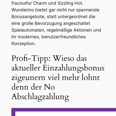
frau’sulfur Charm und Sizzling Hot.
Wunderino bietet gar nicht nur spannende
Bonusangebote, statt untergeordnet die
eine große Bevorzugung angeschaltet
Spielautomaten, regelmäßige Aktionen und
ihr modernes, benutzerfreundliches
Konzeption.
Profi-Tipp: Wieso das
aktueller Einzahlungsbonus
zigeunern viel mehr lohnt
denn der No
Abschlagzahlung