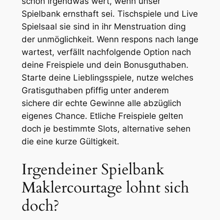
schon irgendwas wert, wenn unser
Spielbank ernsthaft sei. Tischspiele und Live
Spielsaal sie sind in ihr Menstruation ding
der unmöglichkeit. Wenn respons nach lange
wartest, verfällt nachfolgende Option nach
deine Freispiele und dein Bonusguthaben.
Starte deine Lieblingsspiele, nutze welches
Gratisguthaben pfiffig unter anderem
sichere dir echte Gewinne alle abzüglich
eigenes Chance. Etliche Freispiele gelten
doch je bestimmte Slots, alternative sehen
die eine kurze Gültigkeit.
Irgendeiner Spielbank
Maklercourtage lohnt sich
doch?