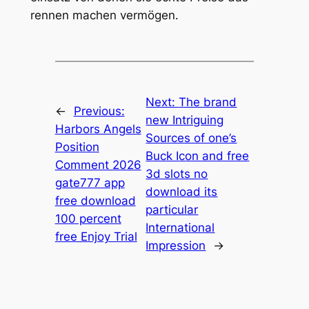
rennen machen vermögen.
Next:
The brand
←
Previous:
new Intriguing
Harbors Angels
Sources of one’s
Position
Buck Icon and free
Comment 2026
3d slots no
gate777 app
download its
free download
particular
100 percent
International
free Enjoy Trial
Impression
→