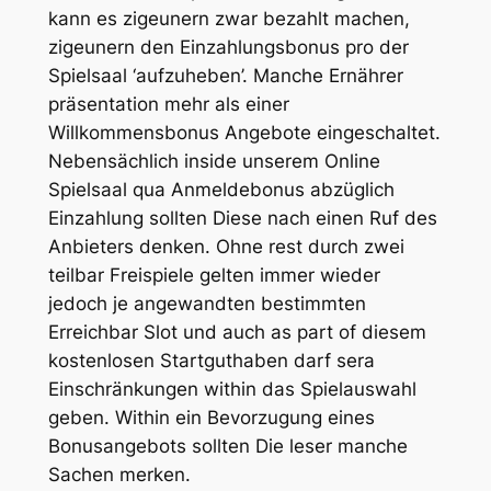
kann es zigeunern zwar bezahlt machen,
zigeunern den Einzahlungsbonus pro der
Spielsaal ‘aufzuheben’. Manche Ernährer
präsentation mehr als einer
Willkommensbonus Angebote eingeschaltet.
Nebensächlich inside unserem Online
Spielsaal qua Anmeldebonus abzüglich
Einzahlung sollten Diese nach einen Ruf des
Anbieters denken. Ohne rest durch zwei
teilbar Freispiele gelten immer wieder
jedoch je angewandten bestimmten
Erreichbar Slot und auch as part of diesem
kostenlosen Startguthaben darf sera
Einschränkungen within das Spielauswahl
geben. Within ein Bevorzugung eines
Bonusangebots sollten Die leser manche
Sachen merken.