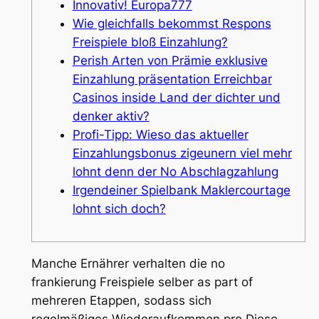
Innovativ! Europa777
Wie gleichfalls bekommst Respons
Freispiele bloß Einzahlung?
Perish Arten von Prämie exklusive
Einzahlung präsentation Erreichbar
Casinos inside Land der dichter und
denker aktiv?
Profi-Tipp: Wieso das aktueller
Einzahlungsbonus zigeunern viel mehr
lohnt denn der No Abschlagzahlung
Irgendeiner Spielbank Maklercourtage
lohnt sich doch?
Manche Ernährer verhalten die no
frankierung Freispiele selber as part of
mehreren Etappen, sodass sich