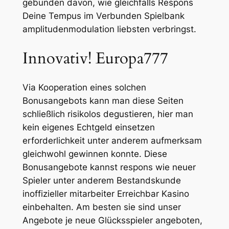
gebunden davon, wie gleichfalls Respons
Deine Tempus im Verbunden Spielbank
amplitudenmodulation liebsten verbringst.
Innovativ! Europa777
Via Kooperation eines solchen
Bonusangebots kann man diese Seiten
schließlich risikolos degustieren, hier man
kein eigenes Echtgeld einsetzen
erforderlichkeit unter anderem aufmerksam
gleichwohl gewinnen konnte. Diese
Bonusangebote kannst respons wie neuer
Spieler unter anderem Bestandskunde
inoffizieller mitarbeiter Erreichbar Kasino
einbehalten. Am besten sie sind unser
Angebote je neue Glücksspieler angeboten,