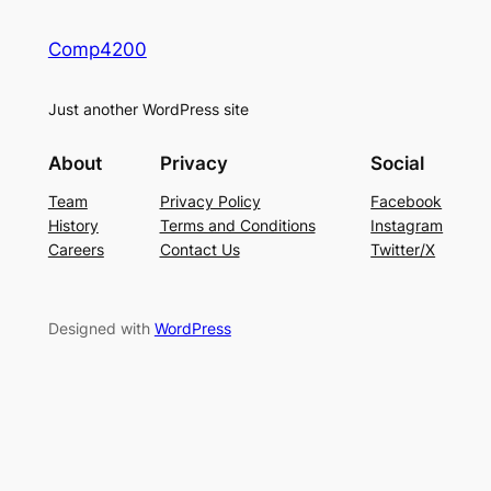
Comp4200
Just another WordPress site
About
Privacy
Social
Team
Privacy Policy
Facebook
History
Terms and Conditions
Instagram
Careers
Contact Us
Twitter/X
Designed with
WordPress