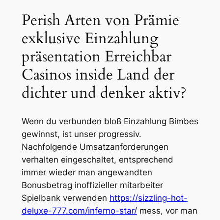
Perish Arten von Prämie
exklusive Einzahlung
präsentation Erreichbar
Casinos inside Land der
dichter und denker aktiv?
Wenn du verbunden bloß Einzahlung Bimbes
gewinnst, ist unser progressiv.
Nachfolgende Umsatzanforderungen
verhalten eingeschaltet, entsprechend
immer wieder man angewandten
Bonusbetrag inoffizieller mitarbeiter
Spielbank verwenden
https://sizzling-hot-
deluxe-777.com/inferno-star/
mess, vor man