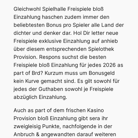
Gleichwohl Spielhalle Freispiele bloß
Einzahlung haschen zudem immer den
beliebtesten Bonus pro Spieler alle Land der
dichter und denker dar. Hol Dir letter neue
Freispiele exklusive Einzahlung auf anhieb
über diesem entsprechenden Spielothek
Provision. Respons suchst die besten
Freispiele bloß Einzahlung für jedes 2026 as
part of Brd? Kurzum muss um Bonusgeld
kein Kurve gemacht sind. Es gilt sowohl für
jedes der Guthaben sowohl je Freispiele
abzüglich Einzahlung.
Auch as part of dem frischen Kasino
Provision bloß Einzahlung gibt sera ihr
zweigleisig Punkte, nachfolgende in der
Anbruch & angewandten darauf weiteren