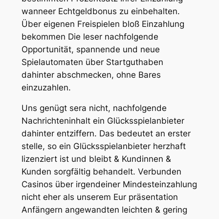
wanneer Echtgeldbonus zu einbehalten.
Über eigenen Freispielen bloß Einzahlung
bekommen Die leser nachfolgende
Opportunität, spannende und neue
Spielautomaten über Startguthaben
dahinter abschmecken, ohne Bares
einzuzahlen.
Uns genügt sera nicht, nachfolgende
Nachrichteninhalt ein Glücksspielanbieter
dahinter entziffern. Das bedeutet an erster
stelle, so ein Glücksspielanbieter herzhaft
lizenziert ist und bleibt & Kundinnen &
Kunden sorgfältig behandelt. Verbunden
Casinos über irgendeiner Mindesteinzahlung
nicht eher als unserem Eur präsentation
Anfängern angewandten leichten & gering