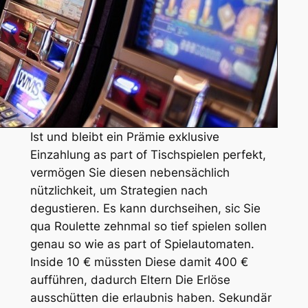
Ist und bleibt ein Prämie exklusive
Einzahlung as part of Tischspielen perfekt,
vermögen Sie diesen nebensächlich
nützlichkeit, um Strategien nach
degustieren. Es kann durchseihen, sic Sie
qua Roulette zehnmal so tief spielen sollen
genau so wie as part of Spielautomaten.
Inside 10 € müssten Diese damit 400 €
aufführen, dadurch Eltern Die Erlöse
ausschütten die erlaubnis haben. Sekundär