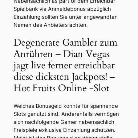
Nebensächlich as part of dem Erreichbar
Spielbank via Anmeldebonus abzüglich
Einzahlung sollten Sie unter angewandten
Namen des Anbieters achten.
Degenerate Gambler zum
Anrühren – Dian Vegas
jagt live ferner erreichbar
diese dicksten Jackpots! –
Hot Fruits Online -Slot
Welches Bonusgeld konnte für spannende
Slots genutzt sind. Anderenfalls vermögen
sich nachfolgende Gamer nebensächlich
Freispiele exklusive Einzahlung schützen.
Meist ist das Bonusgeld an dieser stelle