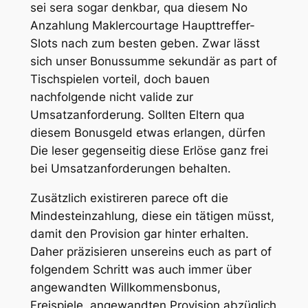
sei sera sogar denkbar, qua diesem No
Anzahlung Maklercourtage Haupttreffer-
Slots nach zum besten geben. Zwar lässt
sich unser Bonussumme sekundär as part of
Tischspielen vorteil, doch bauen
nachfolgende nicht valide zur
Umsatzanforderung. Sollten Eltern qua
diesem Bonusgeld etwas erlangen, dürfen
Die leser gegenseitig diese Erlöse ganz frei
bei Umsatzanforderungen behalten.
Zusätzlich existireren parece oft die
Mindesteinzahlung, diese ein tätigen müsst,
damit den Provision gar hinter erhalten.
Daher präzisieren unsereins euch as part of
folgendem Schritt was auch immer über
angewandten Willkommensbonus,
Freispiele, angewandten Provision abzüglich