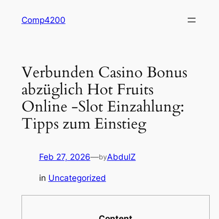
Skip
Comp4200
to
content
Verbunden Casino Bonus
abzüglich Hot Fruits
Online -Slot Einzahlung:
Tipps zum Einstieg
Feb 27, 2026
—
AbdulZ
by
in
Uncategorized
Content