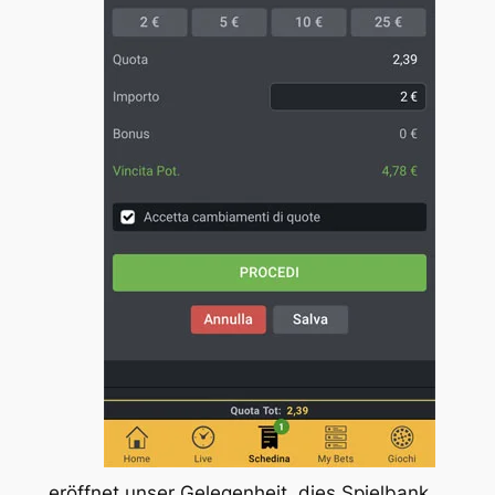
eröffnet unser Gelegenheit, dies Spielbank