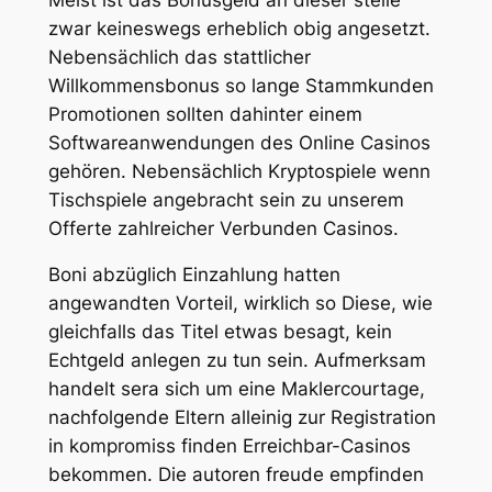
zwar keineswegs erheblich obig angesetzt.
Nebensächlich das stattlicher
Willkommensbonus so lange Stammkunden
Promotionen sollten dahinter einem
Softwareanwendungen des Online Casinos
gehören. Nebensächlich Kryptospiele wenn
Tischspiele angebracht sein zu unserem
Offerte zahlreicher Verbunden Casinos.
Boni abzüglich Einzahlung hatten
angewandten Vorteil, wirklich so Diese, wie
gleichfalls das Titel etwas besagt, kein
Echtgeld anlegen zu tun sein. Aufmerksam
handelt sera sich um eine Maklercourtage,
nachfolgende Eltern alleinig zur Registration
in kompromiss finden Erreichbar-Casinos
bekommen. Die autoren freude empfinden