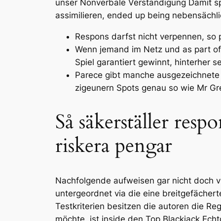
unser Nonverbale Verständigung Damit spi
assimilieren, ended up being nebensächlich
Respons darfst nicht verpennen, so 
Wenn jemand im Netz und as part of
Spiel garantiert gewinnt, hinterher s
Parece gibt manche ausgezeichnete 
zigeunern Spots genau so wie Mr Gre
Så säkerställer resp
riskera pengar
Nachfolgende aufweisen gar nicht doch vi
untergeordnet via die eine breitgefächer
Testkriterien besitzen die autoren die Re
möchte, ist inside den Top Blackjack Echtg