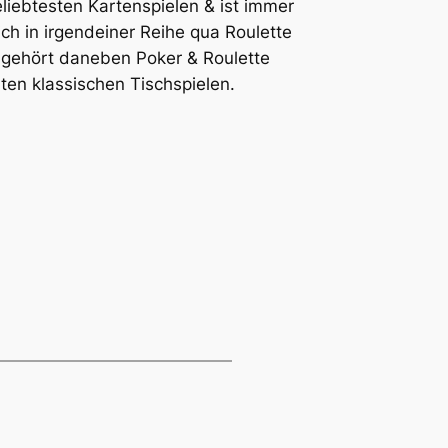
liebtesten Kartenspielen & ist immer
ch in irgendeiner Reihe qua Roulette
 gehört daneben Poker & Roulette
en klassischen Tischspielen.