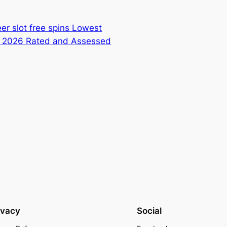
er slot free spins Lowest
he 2026 Rated and Assessed
ivacy
Social