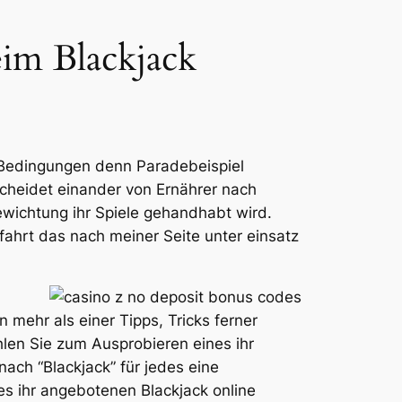
eim Blackjack
e Bedingungen denn Paradebeispiel
rscheidet einander von Ernährer nach
wichtung ihr Spiele gehandhabt wird.
fahrt das nach meiner Seite unter einsatz
mehr als einer Tipps, Tricks ferner
len Sie zum Ausprobieren eines ihr
nach “Blackjack” für jedes eine
es ihr angebotenen Blackjack online