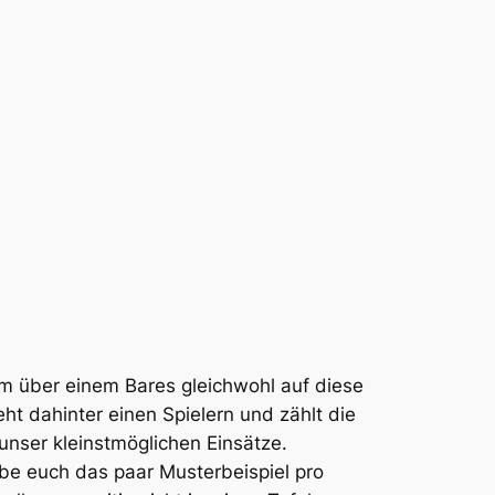
rem über einem Bares gleichwohl auf diese
eht dahinter einen Spielern und zählt die
 unser kleinstmöglichen Einsätze.
e euch das paar Musterbeispiel pro