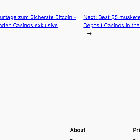
urtage zum Sicherste Bitcoin -
Next:
Best $5 muskete
nden Casinos exklusive
Deposit Casinos in t
→
About
Pr