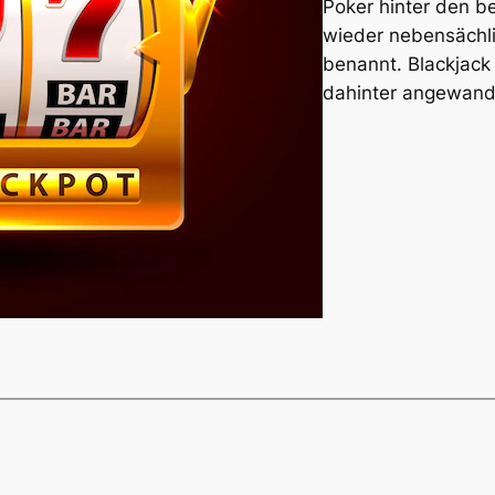
Poker hinter den be
wieder nebensächli
benannt. Blackjack
dahinter angewandt