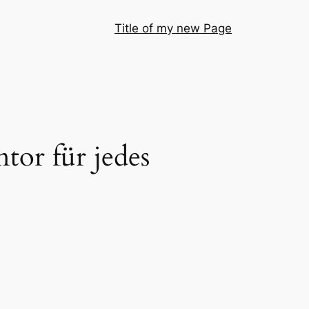
Title of my new Page
or für jedes