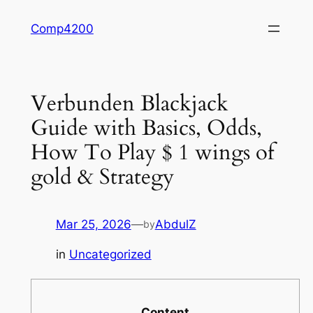
Skip
Comp4200
to
content
Verbunden Blackjack
Guide with Basics, Odds,
How To Play $ 1 wings of
gold & Strategy
Mar 25, 2026
—
AbdulZ
by
in
Uncategorized
Content