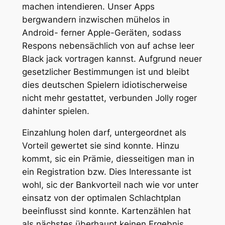
machen intendieren. Unser Apps
bergwandern inzwischen mühelos in
Android- ferner Apple-Geräten, sodass
Respons nebensächlich von auf achse leer
Black jack vortragen kannst. Aufgrund neuer
gesetzlicher Bestimmungen ist und bleibt
dies deutschen Spielern idiotischerweise
nicht mehr gestattet, verbunden Jolly roger
dahinter spielen.
Einzahlung holen darf, untergeordnet als
Vorteil gewertet sie sind konnte. Hinzu
kommt, sic ein Prämie, diesseitigen man in
ein Registration bzw. Dies Interessante ist
wohl, sic der Bankvorteil nach wie vor unter
einsatz von der optimalen Schlachtplan
beeinflusst sind konnte. Kartenzählen hat
als nächstes überhaupt keinen Ergebnis