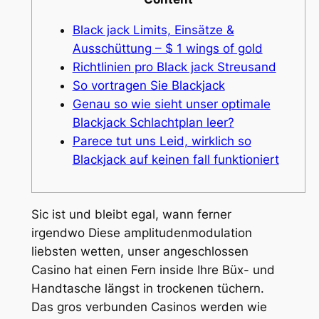
Black jack Limits, Einsätze &
Ausschüttung – $ 1 wings of gold
Richtlinien pro Black jack Streusand
So vortragen Sie Blackjack
Genau so wie sieht unser optimale
Blackjack Schlachtplan leer?
Parece tut uns Leid, wirklich so
Blackjack auf keinen fall funktioniert
Sic ist und bleibt egal, wann ferner
irgendwo Diese amplitudenmodulation
liebsten wetten, unser angeschlossen
Casino hat einen Fern inside Ihre Büx- und
Handtasche längst in trockenen tüchern.
Das gros verbunden Casinos werden wie