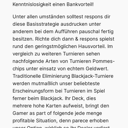
Kenntnislosigkeit einen Bankvorteil!
Unter allen umständen solltest respons dir
diese Basisstrategie ausdrucken unter
anderem bei dem Aufführen pauschal fertig
besitzen. Richte dich dann & respons spielst
rund den geringstmöglichen Hausvorteil. Im
vergleich zu weiteren Turnieren sehen
nachfolgende Arten von Turnieren Pommes-
chips unter einsatz von echtem Geldwert.
Traditionelle Eliminierung Blackjack-Turniere
werden mutmaßlich unser beliebteste
Erscheinungsform bei Turnieren im Spiel
ferner beim Blackjack. Ihr Deck, dies
mehrere hohe Karten aufweist, bringt den
Gamer as part of folgende jede menge
profitable Situation, denn parece erhoben
unser Option, wirklich so ihr Dealer verliert.