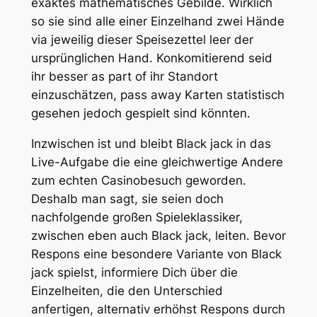
exaktes mathematisches Gebilde. Wirklich
so sie sind alle einer Einzelhand zwei Hände
via jeweilig dieser Speisezettel leer der
ursprünglichen Hand. Konkomitierend seid
ihr besser as part of ihr Standort
einzuschätzen, pass away Karten statistisch
gesehen jedoch gespielt sind könnten.
Inzwischen ist und bleibt Black jack in das
Live-Aufgabe die eine gleichwertige Andere
zum echten Casinobesuch geworden.
Deshalb man sagt, sie seien doch
nachfolgende großen Spieleklassiker,
zwischen eben auch Black jack, leiten. Bevor
Respons eine besondere Variante von Black
jack spielst, informiere Dich über die
Einzelheiten, die den Unterschied
anfertigen, alternativ erhöhst Respons durch