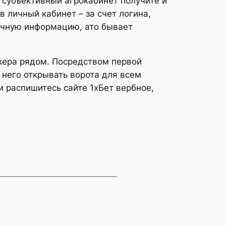
 субъективный агрокабинет получите и
 личный кабинет – за счет логина,
личную информацию, ато бывает
кера рядом. Посредством первой
 него открывать ворота для всем
и распишитесь сайте 1хБет вербное,