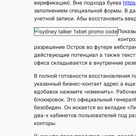
верификации). Вне подхода буква
https
заполнением специальной формы. В да
учетной записи. Абы восстановить вве
Показы
контро
разрешение Остров во футере вебстран
действующие потенциал а также текст
офиса складывается в внутренние рез
В полной готовности восстановления п
указанный бизнес-контакт адрес а еще
вдобавок нажмите «изменить». Рабочее
блокировок. Это официальный генералб
безобиден. Он искается во вкладке «Л
два-х кабинетов пользователей под р
конторы.