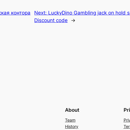
ская контора
Next:
LuckyDino Gambling jack on hold s
Discount code
→
About
Pr
Team
Pri
History
Ter