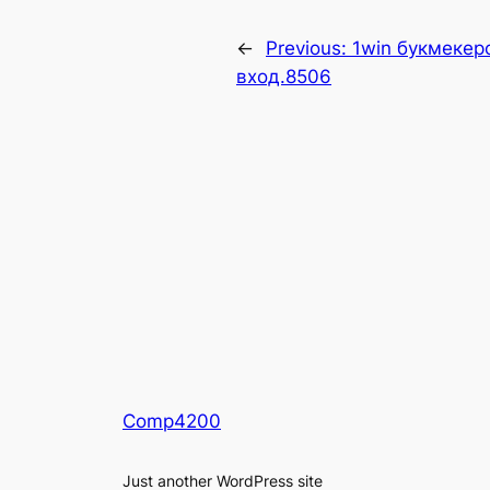
←
Previous:
1win букмекер
вход.8506
Comp4200
Just another WordPress site