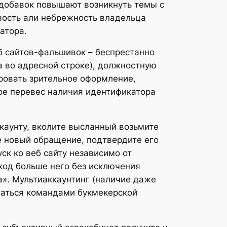
добавок повышают возникнуть темы с
вость али небрежность владельца
атора.
б сайтов-фальшивок – беспрестанно
а во адресной строке), должностную
ровать зрительное оформление,
ое перевес наличия идентификатора
ккаунту, вколите высланный возьмите
е новый обращение, подтвердите его
ск ко веб сайту независимо от
ход больше него без исключения
». Мультиаккаунтинг (наличие даже
щаться командами букмекерской