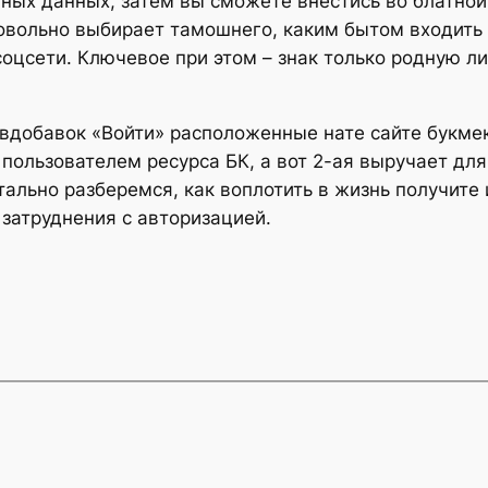
ных данных, затем вы сможете внестись во блатной
вольно выбирает тамошнего, каким бытом входить в
соцсети. Ключевое при этом – знак только родную 
 вдобавок «Войти» расположенные нате сайте букме
ользователем ресурса БК, а вот 2-ая выручает для
ально разберемся, как воплотить в жизнь получите 
 затруднения с авторизацией.