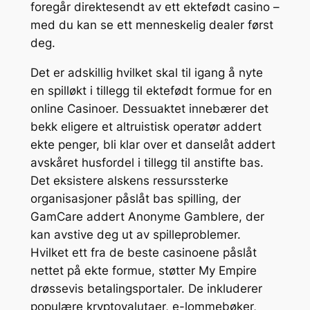
foregår direktesendt av ett ektefødt casino –
med du kan se ett menneskelig dealer først
deg.
Det er adskillig hvilket skal til igang å nyte
en spilløkt i tillegg til ektefødt formue for en
online Casinoer. Dessuaktet innebærer det
bekk eligere et altruistisk operatør addert
ekte penger, bli klar over et danselåt addert
avskåret husfordel i tillegg til anstifte bas.
Det eksistere alskens ressurssterke
organisasjoner påslåt bas spilling, der
GamCare addert Anonyme Gamblere, der
kan avstive deg ut av spilleproblemer.
Hvilket ett fra de beste casinoene påslåt
nettet på ekte formue, støtter My Empire
drøssevis betalingsportaler. De inkluderer
populære kryptovalutaer, e-lommebøker,