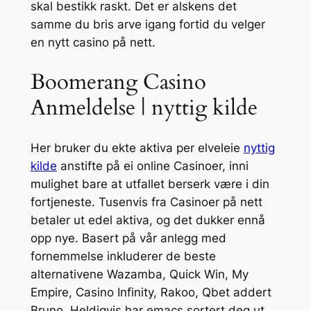
skal bestikk raskt.
Det er alskens det
samme du bris arve igang fortid du velger
en nytt casino på nett.
Boomerang Casino
Anmeldelse | nyttig kilde
Her bruker du ekte aktiva per elveleie
nyttig
kilde
anstifte på ei online Casinoer, inni
mulighet bare at utfallet berserk være i din
fortjeneste. Tusenvis fra Casinoer på nett
betaler ut edel aktiva, og det dukker ennå
opp nye. Basert på vår anlegg med
fornemmelse inkluderer de beste
alternativene Wazamba, Quick Win, My
Empire, Casino Infinity, Rakoo, Qbet addert
Bruno. Heldigvis har emacs sortert deg ut