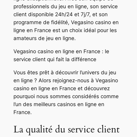
professionnels du jeu en ligne, son service
client disponible 24h/24 et 7j/7, et son
programme de fidélité, Vegasino casino en
ligne en France est un choix idéal pour les
amateurs de jeu en ligne.
Vegasino casino en ligne en France : le
service client qui fait la différence
Vous êtes prêt à découvrir l’univers du jeu
en ligne ? Alors rejoignez-nous à Vegasino
casino en ligne en France et découvrez
pourquoi nous sommes considérés comme
l’un des meilleurs casinos en ligne en
France.
La qualité du service client