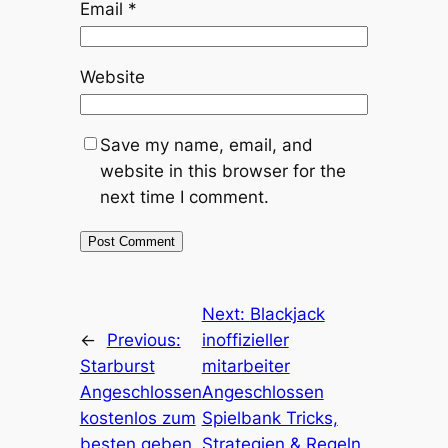
Email
*
Website
Save my name, email, and
website in this browser for the
next time I comment.
Next:
Blackjack
←
Previous:
inoffizieller
Starburst
mitarbeiter
Angeschlossen
Angeschlossen
kostenlos zum
Spielbank Tricks,
besten geben
Strategien & Regeln