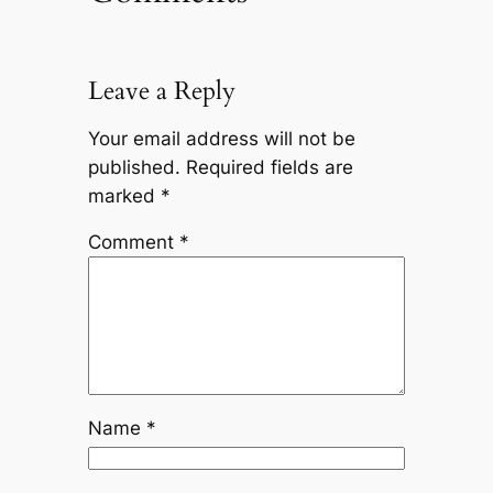
Leave a Reply
Your email address will not be
published.
Required fields are
marked
*
Comment
*
Name
*