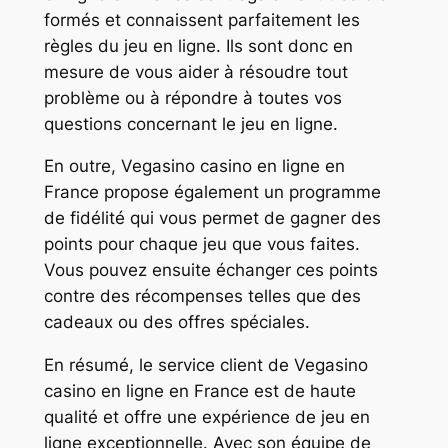
formés et connaissent parfaitement les
règles du jeu en ligne. Ils sont donc en
mesure de vous aider à résoudre tout
problème ou à répondre à toutes vos
questions concernant le jeu en ligne.
En outre, Vegasino casino en ligne en
France propose également un programme
de fidélité qui vous permet de gagner des
points pour chaque jeu que vous faites.
Vous pouvez ensuite échanger ces points
contre des récompenses telles que des
cadeaux ou des offres spéciales.
En résumé, le service client de Vegasino
casino en ligne en France est de haute
qualité et offre une expérience de jeu en
ligne exceptionnelle. Avec son équipe de