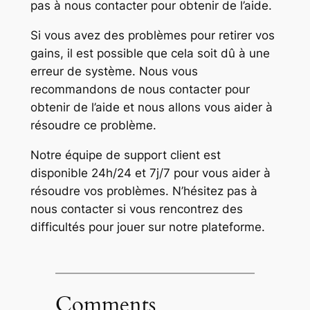
pas à nous contacter pour obtenir de l’aide.
Si vous avez des problèmes pour retirer vos
gains, il est possible que cela soit dû à une
erreur de système. Nous vous
recommandons de nous contacter pour
obtenir de l’aide et nous allons vous aider à
résoudre ce problème.
Notre équipe de support client est
disponible 24h/24 et 7j/7 pour vous aider à
résoudre vos problèmes. N’hésitez pas à
nous contacter si vous rencontrez des
difficultés pour jouer sur notre plateforme.
Comments