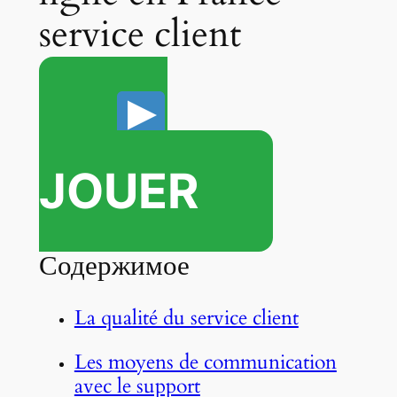
service client
JOUER
Содержимое
La qualité du service client
Les moyens de communication
avec le support