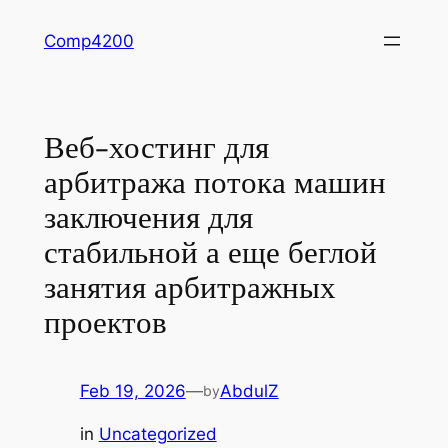
Skip
Comp4200
to
content
Веб-хостинг для
арбитража потока машин
заключения для
стабильной а еще беглой
занятия арбитражных
проектов
Feb 19, 2026
—
AbdulZ
by
in
Uncategorized