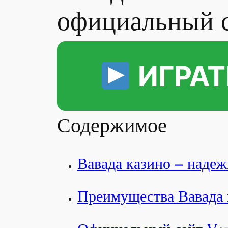
официальный 
ИГРАТ
Содержимое
Вавада казино – надеж
Преимущества Вавада 