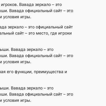
игроков. Вавада зеркало – это
ыши. Вавада официальный сайт – это
и условия игры.
ада зеркало – это официальный сайт
льный сайт – это место, где игроки
рыши. Вавада зеркало – это
ыши. Вавада официальный сайт – это
и условия игры.
чая его функции, преимущества и
рыши. Вавада зеркало – это
ыши. Вавада официальный сайт – это
и условия игры.