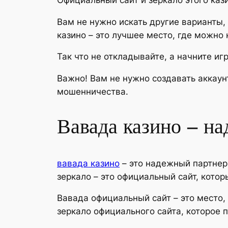
Вам не нужно искать другие варианты, 
казино – это лучшее место, где можно 
Так что не откладывайте, а начните иг
Важно! Вам не нужно создавать аккаунт
мошенничества.
Вавада казино – на
вавада казино
– это надежный партнер
зеркало – это официальный сайт, кото
Вавада официальный сайт – это место, 
зеркало официального сайта, которое 