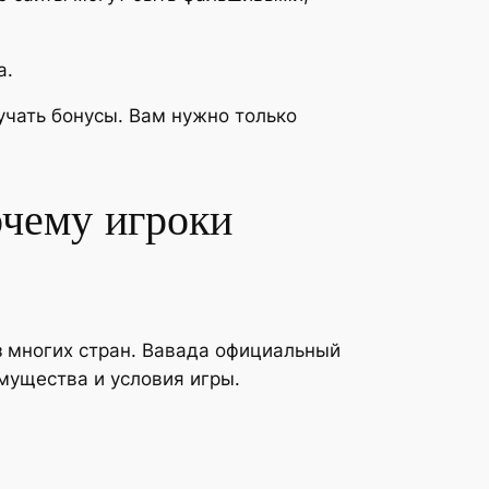
a.
учать бонусы. Вам нужно только
очему игроки
з многих стран. Вавада официальный
имущества и условия игры.