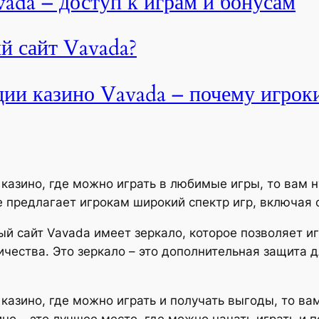
ada – доступ к играм и бонусам
й сайт Vavada?
ии казино Vavada – почему игрок
казино, где можно играть в любимые игры, то вам 
е предлагает игрокам широкий спектр игр, включая с
ый сайт Vavada имеет зеркало, которое позволяет и
ества. Это зеркало – это дополнительная защита д
казино, где можно играть и получать выгоды, то ва
но – это лучшее место, где можно начать играть и 