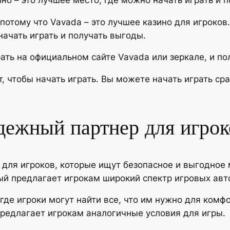
потому что Vavada – это лучшее казино для игроков
начать играть и получать выгоды.
рать на официальном сайте Vavada или зеркале, и п
, чтобы начать играть. Вы можете начать играть ср
дежный партнер для игрок
 для игроков, которые ищут безопасное и выгодное 
рый предлагает игрокам широкий спектр игровых авт
где игроки могут найти все, что им нужно для комфо
предлагает игрокам аналогичные условия для игры.