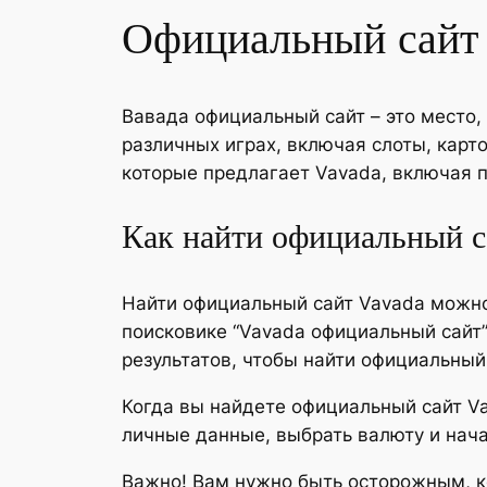
Официальный сайт 
Вавада официальный сайт – это место,
различных играх, включая слоты, карт
которые предлагает Vavada, включая 
Как найти официальный с
Найти официальный сайт Vavada можно,
поисковике “Vavada официальный сайт”
результатов, чтобы найти официальный
Когда вы найдете официальный сайт Va
личные данные, выбрать валюту и нача
Важно! Вам нужно быть осторожным, к