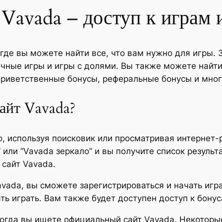
Vavada – доступ к играм 
 где вы можете найти все, что вам нужно для игры
очные игры и игры с долями. Вы также можете найт
приветственные бонусы, реферальные бонусы и мног
айт Vavada?
 используя поисковик или просматривая интернет-р
 или “Vavada зеркало” и вы получите список резуль
 сайт Vavada.
vada, вы сможете зарегистрироваться и начать игра
ть играть. Вам также будет доступен доступ к бону
огда вы ищете официальный сайт Vavada. Некоторы