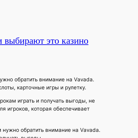
и выбирают это казино
нужно обратить внимание на Vavada.
лоты, карточные игры и рулетку.
грокам играть и получать выгоды, не
ля игроков, которая обеспечивает
м нужно обратить внимание на Vavada.
получать выгоды.