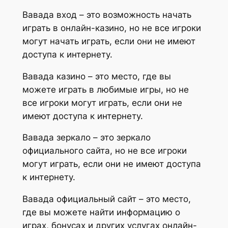
Вавада вход – это возможность начать
играть в онлайн-казино, но не все игроки
могут начать играть, если они не имеют
доступа к интернету.
Вавада казино – это место, где вы
можете играть в любимые игры, но не
все игроки могут играть, если они не
имеют доступа к интернету.
Вавада зеркало – это зеркало
официального сайта, но не все игроки
могут играть, если они не имеют доступа
к интернету.
Вавада официальный сайт – это место,
где вы можете найти информацию о
играх, бонусах и других услугах онлайн-