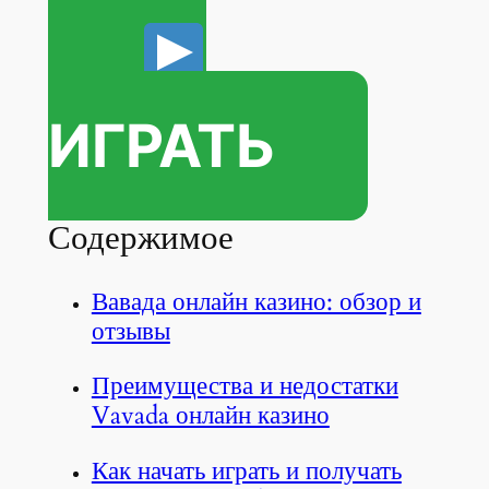
ИГРАТЬ
Содержимое
Вавада онлайн казино: обзор и
отзывы
Преимущества и недостатки
Vavada онлайн казино
Как начать играть и получать