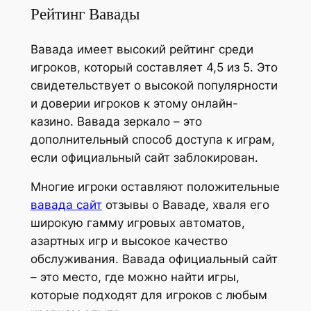
Рейтинг Вавады
Вавада имеет высокий рейтинг среди
игроков, который составляет 4,5 из 5. Это
свидетельствует о высокой популярности
и доверии игроков к этому онлайн-
казино. Вавада зеркало – это
дополнительный способ доступа к играм,
если официальный сайт заблокирован.
Многие игроки оставляют положительные
вавада сайт
отзывы о Ваваде, хваля его
широкую гамму игровых автоматов,
азартных игр и высокое качество
обслуживания. Вавада официальный сайт
– это место, где можно найти игры,
которые подходят для игроков с любым