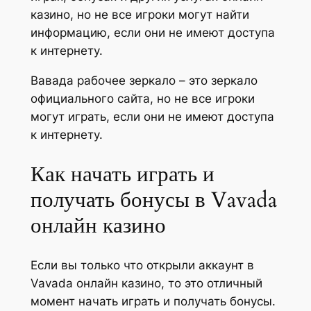
казино, но не все игроки могут найти
информацию, если они не имеют доступа
к интернету.
Вавада рабочее зеркало – это зеркало
официального сайта, но не все игроки
могут играть, если они не имеют доступа
к интернету.
Как начать играть и
получать бонусы в Vavada
онлайн казино
Если вы только что открыли аккаунт в
Vavada онлайн казино, то это отличный
момент начать играть и получать бонусы.