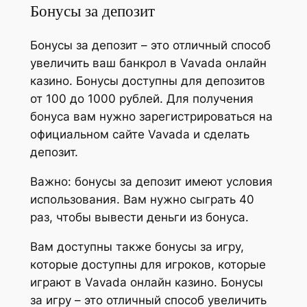
Бонусы за депозит
Бонусы за депозит – это отличный способ
увеличить ваш банкрол в Vavada онлайн
казино. Бонусы доступны для депозитов
от 100 до 1000 рублей. Для получения
бонуса вам нужно зарегистрироваться на
официальном сайте Vavada и сделать
депозит.
Важно: бонусы за депозит имеют условия
использования. Вам нужно сыграть 40
раз, чтобы вывести деньги из бонуса.
Вам доступны также бонусы за игру,
которые доступны для игроков, которые
играют в Vavada онлайн казино. Бонусы
за игру – это отличный способ увеличить