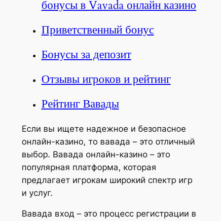
бонусы в Vavada онлайн казино
Приветственный бонус
Бонусы за депозит
Отзывы игроков и рейтинг
Рейтинг Вавады
Если вы ищете надежное и безопасное
онлайн-казино, то вавада – это отличный
выбор. Вавада онлайн-казино – это
популярная платформа, которая
предлагает игрокам широкий спектр игр
и услуг.
Вавада вход – это процесс регистрации в