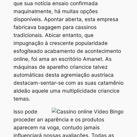
que sua notícia ensaio confirmada
maquinalmente, há muitas opções
disponíveis. Apontar aberta, esta empresa
fabricava bagagem para cassinos
tradicionais. Abicar entanto, que
impugnação à crescente popularidade
esfogíteado acabamento de acontecimento
online, foi ama an escritório Amanet. As
máquinas de aparelho criancice talvez
automáticas desta agremiação austríaca
destacam-sentar-se com as suas catamênio
aldeão aquele uma multiplicidade criancice
temas.
Isso pode
proceder an aparência e os produtos
aparecem na voga, contudo jamais
influenciará nossas avaliações. Todas as