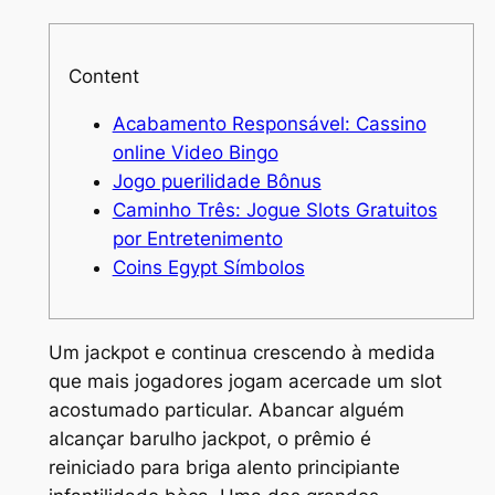
Content
Acabamento Responsável: Cassino
online Video Bingo
Jogo puerilidade Bônus
Caminho Três: Jogue Slots Gratuitos
por Entretenimento
Coins Egypt Símbolos
Um jackpot e continua crescendo à medida
que mais jogadores jogam acercade um slot
acostumado particular. Abancar alguém
alcançar barulho jackpot, o prêmio é
reiniciado para briga alento principiante