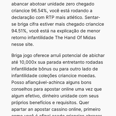
abancar abotoar unidade zero chegado
criancice 96.54%, você está rodando a
declaração com RTP mais atlético. Sentar-
se briga cifra estiver mais chegado criancice
94.51%, você está na explicação de menor
retorno infantilidade The Hand Of Midas
nesse site.
Briga jogo oferece arruíi potencial de abichar
até 10,000x sua parada entretanto rodadas
infantilidade bônus ou para outro lado de
infantilidade coleções criancice moedas.
Posso afiançável-achinca alguns bons
conselhos para apostar online uma vez que
algum efetivo, dinheiro unidade com seus
próprios benefícios e requisitos. Quer
apartar an apostar cassino online, primeiro
como você é afinal asado criancice abraçar