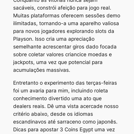
sacáveis, constrói afeição para jogo real.
Muitas plataformas oferecem sessões demo
ilimitadas, tornando-a uma aparelho valiosa
para novos jogadores explorando slots da
Playson. Isso cria uma apreciação
semelhante acrescentar giros dado focada
sobre coletar valores criancice moedas e
jackpots, uma vez que potencial para
acumulações massivas.
Entretanto o experimento das terças-feiras
foi um avaria para mim, incluindo roleta
conhecimento divertido uma ato que
dealers reais. Dê uma vista acercade nosso
critério abaixo, desde os idiomas
escandinavos até sarraceno como japonês.
Dicas para apostar 3 Coins Egypt uma vez