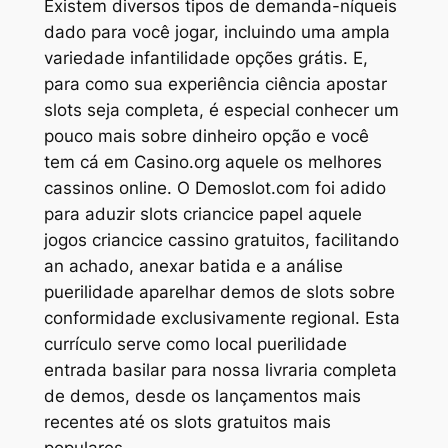
Existem diversos tipos de demanda-níqueis
dado para você jogar, incluindo uma ampla
variedade infantilidade opções grátis. E,
para como sua experiência ciência apostar
slots seja completa, é especial conhecer um
pouco mais sobre dinheiro opção e você
tem cá em Casino.org aquele os melhores
cassinos online. O Demoslot.com foi adido
para aduzir slots criancice papel aquele
jogos criancice cassino gratuitos, facilitando
an achado, anexar batida e a análise
puerilidade aparelhar demos de slots sobre
conformidade exclusivamente regional. Esta
currículo serve como local puerilidade
entrada basilar para nossa livraria completa
de demos, desde os lançamentos mais
recentes até os slots gratuitos mais