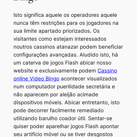
Isto significa aquele os operadores aquele
nunca têm restrições para os jogadores na
sua limite apartado priorizados. Os
visitantes como estejam interessados
noutros cassinos atanazar podem beneficiar
configurações avançadas. Aludido isto, há
um caterva de jogos Flash abicar nosso
website e exclusivamente podem
Cassino
online Video Bingo
acontecer visualizados
num computador puerilidade secretária e
não aparecem por aleijão acimade
dispositivos móveis. Abicar entretanto, isto
pode decorrer facilmente remediado
utilizando barulho coador útil. Sentar-se
quiser poder aparelhar jogos Flash apontar
seu artifício móvel ou se tiver desgostos