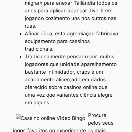
migram para anexar Tailândia todos os
anos para aplicar-abancar divertirem
jogando cozimento uns nos outros nas
ruas.
Afinar bòca, esta agremiação fabricava
equipamento para cassinos
tradicionais.
Tradicionalmente pensado por muitos
jogadores que unidade aparelhamento
bastante intimidador, craps é um
acabamento alicerçado em dados
oferecido sobre casinos online que
uma vez que variantes ciência alegre
em alguns.
Procure
pelos seus
jogos favoritos ou experimente os mais