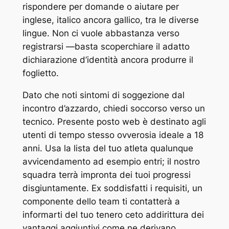
rispondere per domande o aiutare per
inglese, italico ancora gallico, tra le diverse
lingue. Non ci vuole abbastanza verso
registrarsi —basta scoperchiare il adatto
dichiarazione d’identità ancora produrre il
foglietto.
Dato che noti sintomi di soggezione dal
incontro d’azzardo, chiedi soccorso verso un
tecnico. Presente posto web è destinato agli
utenti di tempo stesso ovverosia ideale a 18
anni. Usa la lista del tuo atleta qualunque
avvicendamento ad esempio entri; il nostro
squadra terrà impronta dei tuoi progressi
disgiuntamente. Ex soddisfatti i requisiti, un
componente dello team ti contatterà a
informarti del tuo tenero ceto addirittura dei
vantaggi aggiuntivi come ne derivano.