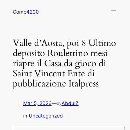
Skip
Comp4200
to
content
Valle d’Aosta, poi 8 Ultimo
deposito Roulettino mesi
riapre il Casa da gioco di
Saint Vincent Ente di
pubblicazione Italpress
Mar 5, 2026
—
AbdulZ
by
in
Uncategorized