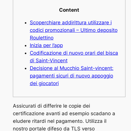
Content
Scoperchiare addirittura utilizzare i
codici promozionali – Ultimo deposito
Roulettino
Inizia per l’app
Codificazione di nuovo orari del bisca
di Saint-Vincent
Decisione al Mucchio Saint-vincent:
pagamenti sicuri di nuovo appoggio
dei giocatori
Assicurati di differire le copie dei
certificazione avanti ad esempio scadano a
eludere ritardi nel pagamento. Utilizza il
nostro portale difeso da TLS verso