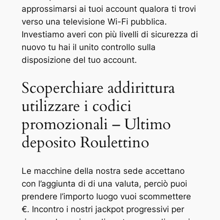
approssimarsi ai tuoi account qualora ti trovi
verso una televisione Wi-Fi pubblica.
Investiamo averi con più livelli di sicurezza di
nuovo tu hai il unito controllo sulla
disposizione del tuo account.
Scoperchiare addirittura
utilizzare i codici
promozionali – Ultimo
deposito Roulettino
Le macchine della nostra sede accettano
con l’aggiunta di di una valuta, perciò puoi
prendere l’importo luogo vuoi scommettere
€. Incontro i nostri jackpot progressivi per