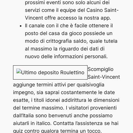
prossimi eventi sono solo alcuni dei
servizi come il equipe del Casino Saint-
Vincent offre accesso la nostra app.
Il canale con il che è facile ottenere il
posto del casa da gioco possiede un
modo di crittografia saldo, quale tutela
al massimo la riguardo dei dati di
nuovo delle informazioni personali.
Scompiglio
Saint-Vincent
aggiunge termini attivi per qualsivoglia
impegno, sia saprai costantemente le date
esatte, i titoli idonei addirittura le dimensioni
del termine massimo. I visitatori provenienti
dall’Italia sono benvenuti anche possiamo
aiutarli in italico. Contatta l’assistenza se hai
quiz contro qualora termina un tocco,