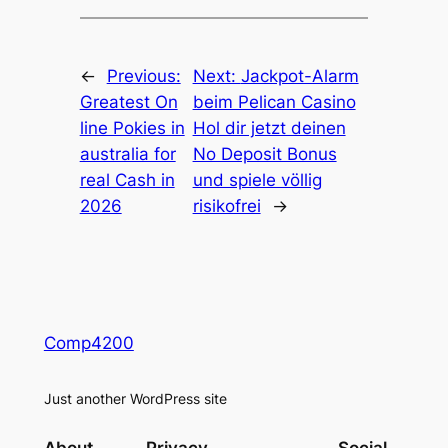
←
Previous:
Next:
Jackpot-Alarm
Greatest On
beim Pelican Casino
line Pokies in
Hol dir jetzt deinen
australia for
No Deposit Bonus
real Cash in
und spiele völlig
2026
risikofrei
→
Comp4200
Just another WordPress site
About
Privacy
Social