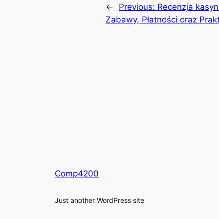
←
Previous:
Recenzja kasyn
Zabawy, Płatności oraz Prak
Comp4200
Just another WordPress site