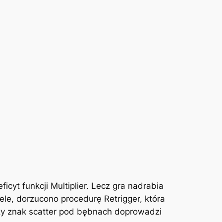
cyt funkcji Multiplier. Lecz gra nadrabia
ele, dorzucono procedurę Retrigger, która
ży znak scatter pod bębnach doprowadzi