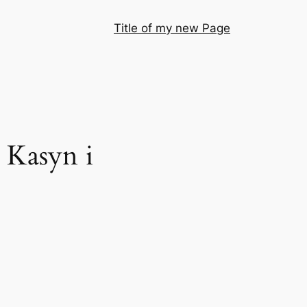
Title of my new Page
 Kasyn i