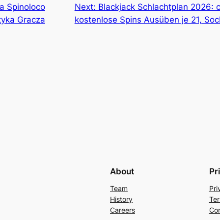
a Spinoloco
Next:
Blackjack Schlachtplan 2026: 
tyka Gracza
kostenlose Spins Ausüben je 21, Sock
About
Pr
Team
Pri
History
Ter
Careers
Con