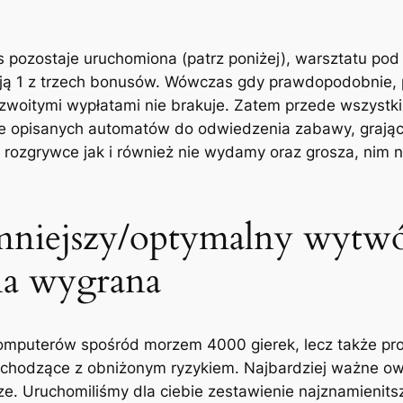
ozostaje uruchomiona (patrz poniżej), warsztatu pod k
pują 1 z trzech bonusów. Wówczas gdy prawdopodobnie, 
zwoitymi wypłatami nie brakuje. Zatem przede wszyst
enie opisanych automatów do odwiedzenia zabawy, grają
rozgrywce jak i również nie wydamy oraz grosza, nim n
mniejszy/optymalny wytwó
na wygrana
mputerów spośród morzem 4000 gierek, lecz także pros
chodzące z obniżonym ryzykiem. Najbardziej ważne owo
ze. Uruchomiliśmy dla ciebie zestawienie najznamienit