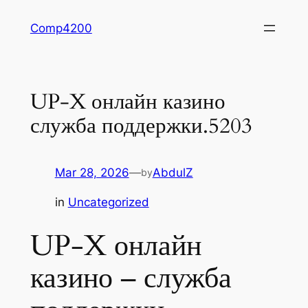
Skip
Comp4200
to
content
UP-X онлайн казино
служба поддержки.5203
Mar 28, 2026
—
AbdulZ
by
in
Uncategorized
UP-X онлайн
казино – служба