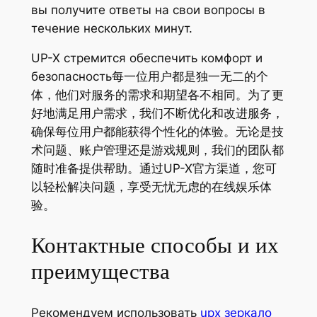
вы получите ответы на свои вопросы в
течение нескольких минут.
UP-X стремится обеспечить комфорт и
безопасность每一位用户都是独一无二的个
体，他们对服务的需求和期望各不相同。为了更
好地满足用户需求，我们不断优化和改进服务，
确保每位用户都能获得个性化的体验。无论是技
术问题、账户管理还是游戏规则，我们的团队都
随时准备提供帮助。通过UP-X官方渠道，您可
以轻松解决问题，享受无忧无虑的在线娱乐体
验。
Контактные способы и их
преимущества
Рекомендуем использовать
upx зеркало