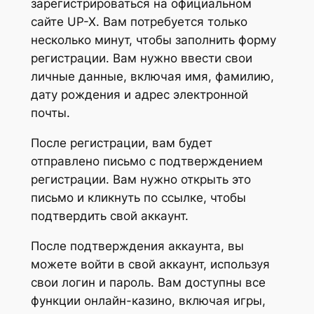
зарегистрироваться на официальном
сайте UP-X. Вам потребуется только
несколько минут, чтобы заполнить форму
регистрации. Вам нужно ввести свои
личные данные, включая имя, фамилию,
дату рождения и адрес электронной
почты.
После регистрации, вам будет
отправлено письмо с подтверждением
регистрации. Вам нужно открыть это
письмо и кликнуть по ссылке, чтобы
подтвердить свой аккаунт.
После подтверждения аккаунта, вы
можете войти в свой аккаунт, используя
свои логин и пароль. Вам доступны все
функции онлайн-казино, включая игры,