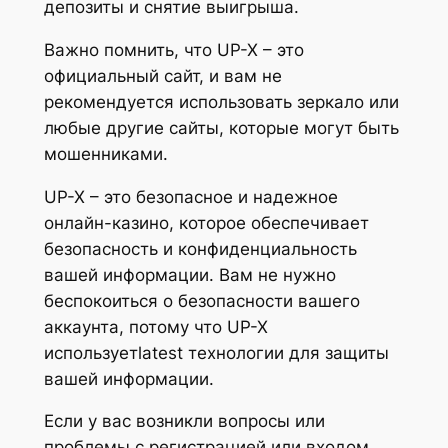
депозиты и снятие выигрыша.
Важно помнить, что UP-X – это
официальный сайт, и вам не
рекомендуется использовать зеркало или
любые другие сайты, которые могут быть
мошенниками.
UP-X – это безопасное и надежное
онлайн-казино, которое обеспечивает
безопасность и конфиденциальность
вашей информации. Вам не нужно
беспокоиться о безопасности вашего
аккаунта, потому что UP-X
используетlatest технологии для защиты
вашей информации.
Если у вас возникли вопросы или
проблемы с регистрацией или входом,