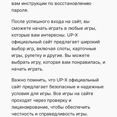
вам инструкции по восстановлению
пароля.
После успешного входа на сайт, вы
сможете начать играть в любые игры,
которые вам интересны. UP-X
официальный сайт предлагает широкий
выбор игр, включая слоты, карточные
игры, рулетку и другие. Вы можете
выбрать игру, которая вам понравилась, и
начать играть.
Важно помнить, что UP-X официальный
сайт предлагает безопасные и надежные
условия для игры. Все игры на сайте
проходят через проверку и
лицензирование, чтобы обеспечить
честность и справедливость игры.