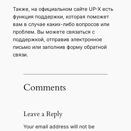
Также, на официальном сайте UP-X есть
функция поддержки, которая поможет
вам в случае каких-либо вопросов или
проблем. Вы можете связаться с
поддержкой, отправив электронное
письмо или заполнив форму обратной
связи.
Comments
Leave a Reply
Your email address will not be