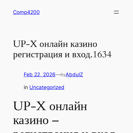
Skip
Comp4200
to
content
UP-X онлайн казино
регистрация и вход.1634
Feb 22, 2026
—
AbdulZ
by
in
Uncategorized
UP-X онлайн
казино –