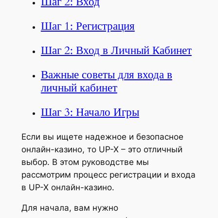
Шаг 2: Вход
Шаг 1: Регистрация
Шаг 2: Вход в Личный Кабинет
Важные советы для входа в
личный кабинет
Шаг 3: Начало Игры
Если вы ищете надежное и безопасное
онлайн-казино, то UP-X – это отличный
выбор. В этом руководстве мы
рассмотрим процесс регистрации и входа
в UP-X онлайн-казино.
Для начала, вам нужно