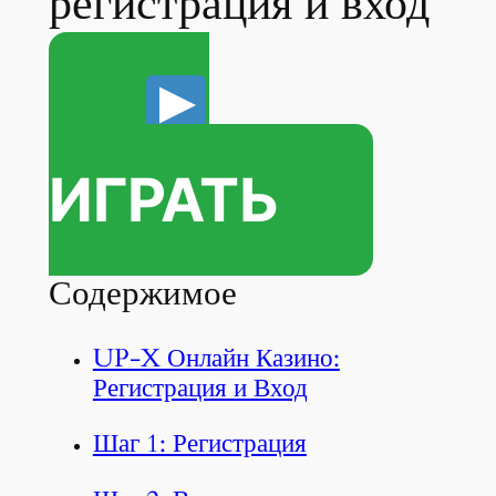
регистрация и вход
ИГРАТЬ
Содержимое
UP-X Онлайн Казино:
Регистрация и Вход
Шаг 1: Регистрация