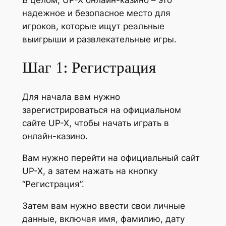
надежное и безопасное место для
игроков, которые ищут реальные
выигрыши и развлекательные игры.
Шаг 1: Регистрация
Для начала вам нужно
зарегистрироваться на официальном
сайте UP-X, чтобы начать играть в
онлайн-казино.
Вам нужно перейти на официальный сайт
UP-X, а затем нажать на кнопку
“Регистрация”.
Затем вам нужно ввести свои личные
данные, включая имя, фамилию, дату