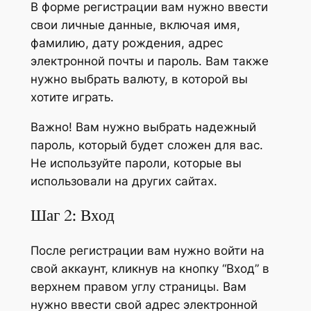
В форме регистрации вам нужно ввести
свои личные данные, включая имя,
фамилию, дату рождения, адрес
электронной почты и пароль. Вам также
нужно выбрать валюту, в которой вы
хотите играть.
Важно! Вам нужно выбрать надежный
пароль, который будет сложен для вас.
Не используйте пароли, которые вы
использовали на других сайтах.
Шаг 2: Вход
После регистрации вам нужно войти на
свой аккаунт, кликнув на кнопку “Вход” в
верхнем правом углу страницы. Вам
нужно ввести свой адрес электронной