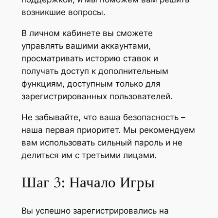
возникшие вопросы.
В личном кабинете вы сможете
управлять вашими аккаунтами,
просматривать историю ставок и
получать доступ к дополнительным
функциям, доступным только для
зарегистрированных пользователей.
Не забывайте, что ваша безопасность –
наша первая приоритет. Мы рекомендуем
вам использовать сильный пароль и не
делиться им с третьими лицами.
Шаг 3: Начало Игры
Вы успешно зарегистрировались на