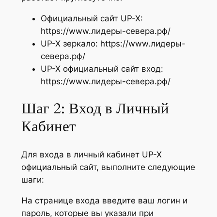
Официальный сайт UP-X:
https://www.лидеры-севера.рф/
UP-X зеркало: https://www.лидеры-
севера.рф/
UP-X официальный сайт вход:
https://www.лидеры-севера.рф/
Шаг 2: Вход в Личный
Кабинет
Для входа в личный кабинет UP-X
официальный сайт, выполните следующие
шаги:
На странице входа введите ваш логин и
пароль, которые вы указали при