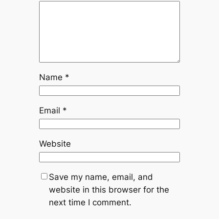
Name
*
Email
*
Website
Save my name, email, and
website in this browser for the
next time I comment.