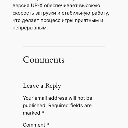
версия UP-X обеспечивает высокую
скорость загрузки и стабильную работу,
что делает процесс игры приятным и
непрерывным.
Comments
Leave a Reply
Your email address will not be
published.
Required fields are
marked
*
Comment
*