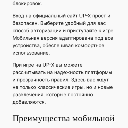
блокировок.
Вход на официальный сайт UP-X прост и
безопасен. Выберите удобный для вас
способ авторизации и приступайте к игре.
Мобильная версия адаптирована под все
устройства, обеспечивая комфортное
использование.
При игре на UP-X вы можете
рассчитывать на надежность платформы
и прозрачность правил. Здесь вас ждут
не только классические игры, но и новые
развлечения, которые постоянно
добавляются.
Преимущества мобильной