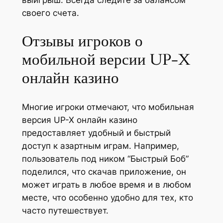
выигрыш. Всегда следите за балансом
своего счета.
Отзывы игроков о
мобильной версии UP-X
онлайн казино
Многие игроки отмечают, что мобильная
версия UP-X онлайн казино
предоставляет удобный и быстрый
доступ к азартным играм. Например,
пользователь под ником “Быстрый Боб”
поделился, что скачав приложение, он
может играть в любое время и в любом
месте, что особенно удобно для тех, кто
часто путешествует.