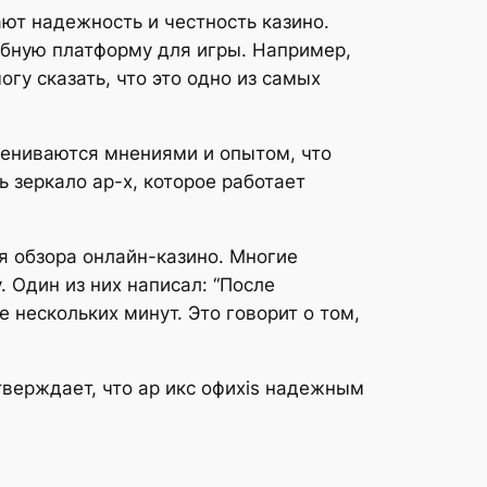
ют надежность и честность казино.
обную платформу для игры. Например,
огу сказать, что это одно из самых
ениваются мнениями и опытом, что
 зеркало ap-x, которое работает
я обзора онлайн-казино. Многие
 Один из них написал: “После
нескольких минут. Это говорит о том,
верждает, что ap икс офиxis надежным