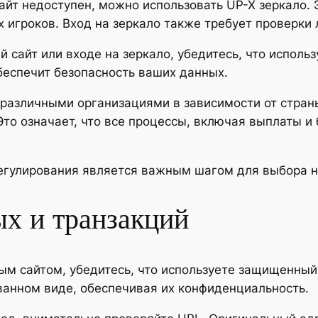
айт недоступен, можно использовать UP-X зеркало. 
 игроков. Вход на зеркало также требует проверки 
й сайт или входе на зеркало, убедитесь, что исполь
еспечит безопасность ваших данных.
 различными организациями в зависимости от стран
то означает, что все процессы, включая выплаты и 
регулирования является важным шагом для выбора 
ых и транзакций
ым сайтом, убедитесь, что используете защищенный 
анном виде, обеспечивая их конфиденциальность.