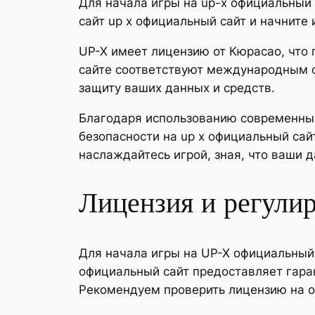
Для начала игры на up-x официальный 
сайт up x официальный сайт и начните
UP-X имеет лицензию от Кюрасао, что 
сайте соответствуют международным с
защиту ваших данных и средств.
Благодаря использованию современных
безопасности на up x официальный сайт
наслаждайтесь игрой, зная, что ваши
Лицензия и регули
Для начала игры на UP-X официальный
официальный сайт предоставляет гара
Рекомендуем проверить лицензию на о