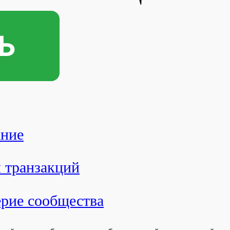
Ь
ание
 транзакций
ерие сообщества