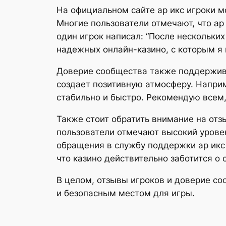
На официальном сайте ap икс игроки м
Многие пользователи отмечают, что ap
один игрок написал: “После нескольких
надежных онлайн-казино, с которым я 
Доверие сообщества также поддержива
создает позитивную атмосферу. Наприм
стабильно и быстро. Рекомендую всем,
Также стоит обратить внимание на отз
пользователи отмечают высокий урове
обращения в службу поддержки ap икс 
что казино действительно заботится о с
В целом, отзывы игроков и доверие с
и безопасным местом для игры.