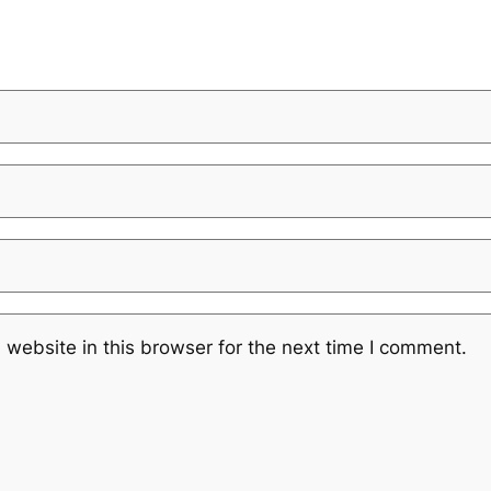
website in this browser for the next time I comment.