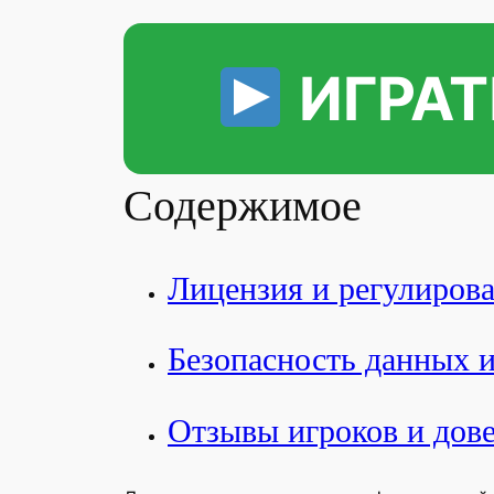
ИГРАТ
Содержимое
Лицензия и регулиров
Безопасность данных и
Отзывы игроков и дов