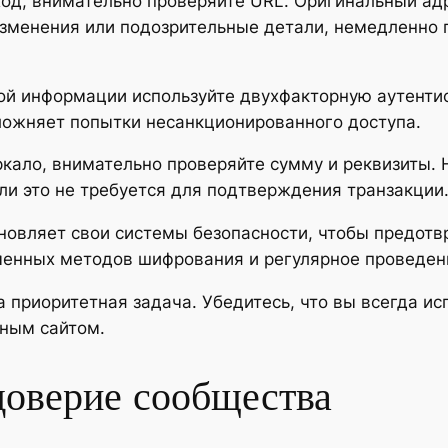
ход, внимательно проверяйте URL. Оригинальный адре
зменения или подозрительные детали, немедленно п
й информации используйте двухфакторную аутенти
сложняет попытки несанкционированного доступа.
ркало, внимательно проверяйте сумму и реквизиты.
сли это не требуется для подтверждения транзакции
новляет свои системы безопасности, чтобы предотв
менных методов шифрования и регулярное проведени
а приоритетная задача. Убедитесь, что вы всегда и
ьным сайтом.
доверие сообщества