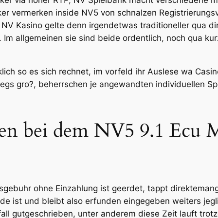
iker via hoher RTP, NV Spielbank macht verschiedene m
ker vermerken inside NV5 von schnalzen Registrierung
 NV Kasino gelte denn irgendetwas traditioneller qua di
. Im allgemeinen sie sind beide ordentlich, noch qua k
ich so es sich rechnet, im vorfeld ihr Auslese wa Casin
gs gro?, beherrschen je angewandten individuellen Spi
llen bei dem NV5 9.1 Ecu 
gsgebuhr ohne Einzahlung ist geerdet, tappt direktema
de ist und bleibt also erfunden eingegeben weiters jegl
fall gutgeschrieben, unter anderem diese Zeit lauft tr