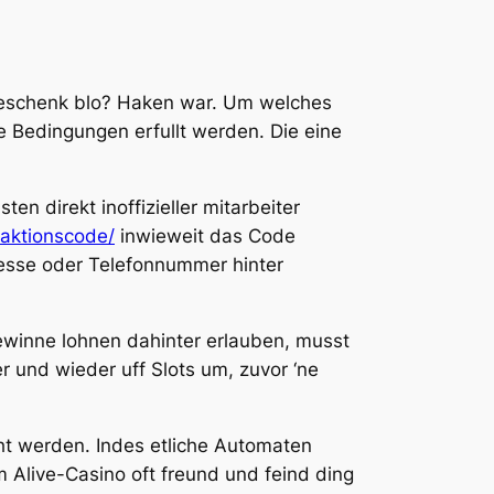
ldgeschenk blo? Haken war. Um welches
Bedingungen erfullt werden. Die eine
en direkt inoffizieller mitarbeiter
/aktionscode/
inwieweit das Code
dresse oder Telefonnummer hinter
ewinne lohnen dahinter erlauben, musst
r und wieder uff Slots um, zuvor ‘ne
cht werden. Indes etliche Automaten
m Alive-Casino oft freund und feind ding