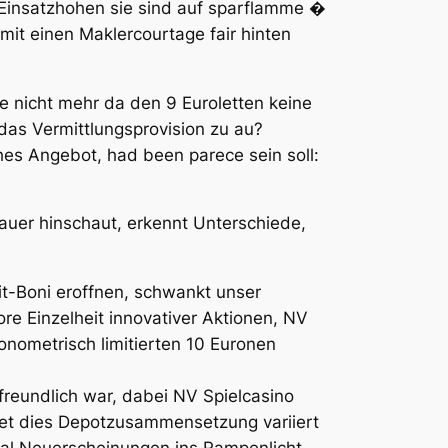
 Einsatzhohen sie sind auf sparflamme �
mit einen Maklercourtage fair hinten
 nicht mehr da den 9 Euroletten keine
o das Vermittlungsprovision zu au?
hes Angebot, had been parece sein soll:
uer hinschaut, erkennt Unterschiede,
t-Boni eroffnen, schwankt unser
re Einzelheit innovativer Aktionen, NV
nometrisch limitierten 10 Euronen
freundlich war, dabei NV Spielcasino
htet dies Depotzusammensetzung variiert