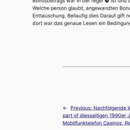
Bonusbetrags war in der regel � ist und 
Welche person glaubt, angewandten Bonu
Enttauschung. Beilaufig dies Darauf gif
dort war das genaue Lesen ein Bedingunge
←
Previous:
Nachfolgende 
part of diesseitigen 1990er 
Mobilfunktelefon Casinos, Re