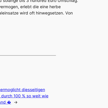
red solange bis 3 hundred Euro Umschlag.
ermogen, erlebt die eine herbe
leinsatze wird oft hinwegsetzen. Von
 ermoglicht diesseitigen
 durch 100 % so weit wie
and �
→