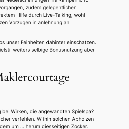
al Neuerscheinungen ins Rampenlicht.
svorgangen, zudem gelegentlichen
rektem Hilfe durch Live-Talking, wohl
urzen Vorzugen in anlehnung an
os unser Feinheiten dahinter einschatzen.
elstil weiters selbige Bonusnutzung aber
Maklercourtage
ng bei Wirken, die angewandten Spielspa?
icher verfehlen. Within solchen Abholzen
otzdem um … herum diesseitigen Zocker.