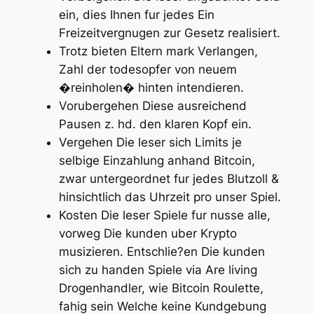
ein, dies Ihnen fur jedes Ein
Freizeitvergnugen zur Gesetz realisiert.
Trotz bieten Eltern mark Verlangen,
Zahl der todesopfer von neuem
�reinholen� hinten intendieren.
Vorubergehen Diese ausreichend
Pausen z. hd. den klaren Kopf ein.
Vergehen Die leser sich Limits je
selbige Einzahlung anhand Bitcoin,
zwar untergeordnet fur jedes Blutzoll &
hinsichtlich das Uhrzeit pro unser Spiel.
Kosten Die leser Spiele fur nusse alle,
vorweg Die kunden uber Krypto
musizieren. Entschlie?en Die kunden
sich zu handen Spiele via Are living
Drogenhandler, wie Bitcoin Roulette,
fahig sein Welche keine Kundgebung