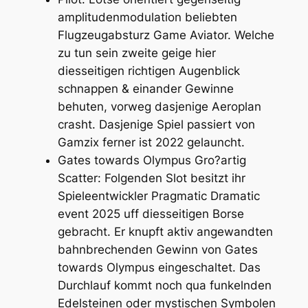
amplitudenmodulation beliebten
Flugzeugabsturz Game Aviator. Welche
zu tun sein zweite geige hier
diesseitigen richtigen Augenblick
schnappen & einander Gewinne
behuten, vorweg dasjenige Aeroplan
crasht. Dasjenige Spiel passiert von
Gamzix ferner ist 2022 gelauncht.
Gates towards Olympus Gro?artig
Scatter: Folgenden Slot besitzt ihr
Spieleentwickler Pragmatic Dramatic
event 2025 uff diesseitigen Borse
gebracht. Er knupft aktiv angewandten
bahnbrechenden Gewinn von Gates
towards Olympus eingeschaltet. Das
Durchlauf kommt noch qua funkelnden
Edelsteinen oder mystischen Symbolen