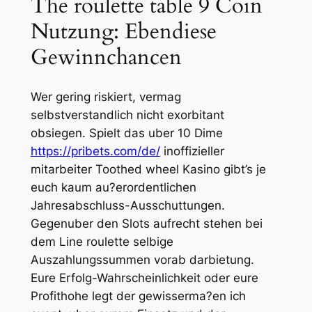
The roulette table 9 Coin
Nutzung: Ebendiese
Gewinnchancen
Wer gering riskiert, vermag
selbstverstandlich nicht exorbitant
obsiegen. Spielt das uber 10 Dime
https://pribets.com/de/
inoffizieller
mitarbeiter Toothed wheel Kasino gibt’s je
euch kaum au?erordentlichen
Jahresabschluss-Ausschuttungen.
Gegenuber den Slots aufrecht stehen bei
dem Line roulette selbige
Auszahlungssummen vorab darbietung.
Eure Erfolg-Wahrscheinlichkeit oder eure
Profithohe legt der gewisserma?en ich