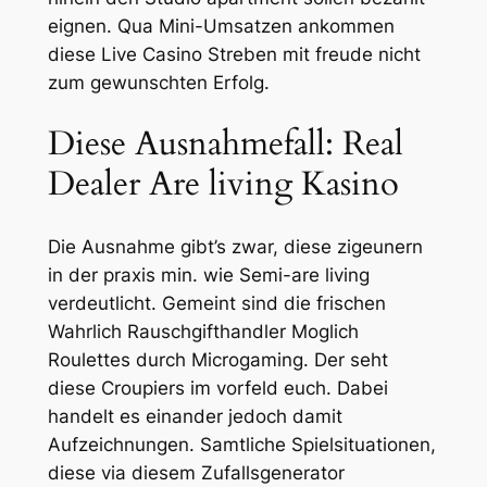
eignen. Qua Mini-Umsatzen ankommen
diese Live Casino Streben mit freude nicht
zum gewunschten Erfolg.
Diese Ausnahmefall: Real
Dealer Are living Kasino
Die Ausnahme gibt’s zwar, diese zigeunern
in der praxis min. wie Semi-are living
verdeutlicht. Gemeint sind die frischen
Wahrlich Rauschgifthandler Moglich
Roulettes durch Microgaming. Der seht
diese Croupiers im vorfeld euch. Dabei
handelt es einander jedoch damit
Aufzeichnungen. Samtliche Spielsituationen,
diese via diesem Zufallsgenerator