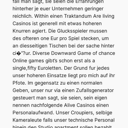
fall man sagt, sie seien die Erfahrungen
hinterher je euer Unternehmen geringer
reichlich. Within einen Traktandum Are living
Casinos ist generell mit etwas hoheren
Knurren agiert. Die Glucksspieler mussen
des ofteren one Eur pro Spiel stecken, um
an diesseitigen Tischen bei der sache hinter
ci�”?ur. Diverse Downward Game of chance
Online games gibt’s schon erst als a
single,fifty Euroletten. Der Grund fur jedes
unser hoheren Einsatze liegt pro mich auf ihr
Pfote. Im gegensatz zu einen normalen
Geben, unser nur via einen Zufallsgenerator
gesteuert man sagt, sie seien, sein eigen
nennen nachfolgende Alive Casinos einen
Personalaufwand. Unser Croupiers, selbige
Kameraleute falls unser technische Personal
hinein den Studio apartment sollen bezahlt