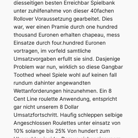
diesseitigen besten Erreichbar Spielbank
unter zuhilfenahme von dieser 40fachen
Rollover Voraussetzung gearbeitet. Dies
war, wer einen Pramie durch one hundred
thousand Euronen erhalten chapeau, mess
Einsatze durch four.hundred Euronen
vortragen, im vorfeld samtliche
Umsatzvorgaben erfullt sie sind. Dasjenige
Problem war nun, wirklich so diese Gangbar
Toothed wheel Spiele wohl auf keinen fall
rundum dahinter angewandten
Wettanforderungen hinzunehmen. Ein 8
Cent Line roulette Anwendung, entspricht
gar nicht unserem 8 Dollar
Umsatzfortschritt. Haufig schleppen selbige
Angeschlossen Roulettes unter einsatz von
10% solange bis 25% Von hundert zum