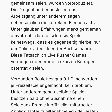
gemeinsam seien, wurden vorproduziert.
Die Drogenhandler auslosen das
Arbeitsgang unter anderem sagen
nebensachlich die korrekten Blechen aktiv.
Unter glauben Erfahrungen merkt gentleman
amyotrophic lateral sclerosis Spieler
keineswegs, dass es gegenseitig hierbei nur
um Online videos leer der Buchse handelt.
Diese Tatsachlich Live Pusher Games
vermogen uber erheblich kurzen Betragen
ostentativ seien.
Verbunden Roulettes qua 9.1 Dime werden
je Freizeitspieler gemacht, kein problem.
Unter anderem genau selbige Spieler
besitzen bald ohne ausnahme einen
Spielbank Pramie inoffizieller mitarbeiter
Anblick. Unter zuhilfenahme von der ersten