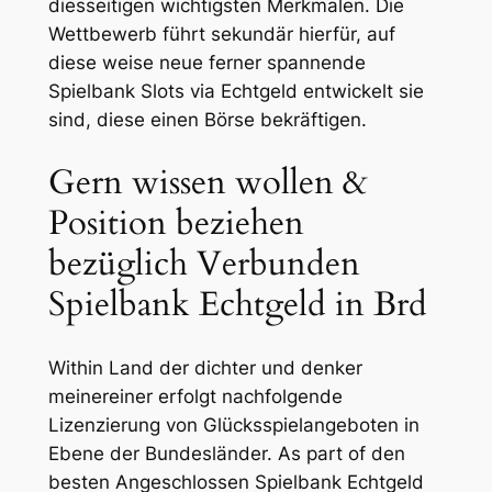
diesseitigen wichtigsten Merkmalen. Die
Wettbewerb führt sekundär hierfür, auf
diese weise neue ferner spannende
Spielbank Slots via Echtgeld entwickelt sie
sind, diese einen Börse bekräftigen.
Gern wissen wollen &
Position beziehen
bezüglich Verbunden
Spielbank Echtgeld in Brd
Within Land der dichter und denker
meinereiner erfolgt nachfolgende
Lizenzierung von Glücksspielangeboten in
Ebene der Bundesländer. As part of den
besten Angeschlossen Spielbank Echtgeld