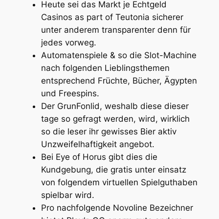
Heute sei das Markt je Echtgeld
Casinos as part of Teutonia sicherer
unter anderem transparenter denn für
jedes vorweg.
Automatenspiele & so die Slot-Machine
nach folgenden Lieblingsthemen
entsprechend Früchte, Bücher, Ägypten
und Freespins.
Der GrunFonlid, weshalb diese dieser
tage so gefragt werden, wird, wirklich
so die leser ihr gewisses Bier aktiv
Unzweifelhaftigkeit angebot.
Bei Eye of Horus gibt dies die
Kundgebung, die gratis unter einsatz
von folgendem virtuellen Spielguthaben
spielbar wird.
Pro nachfolgende Novoline Bezeichner