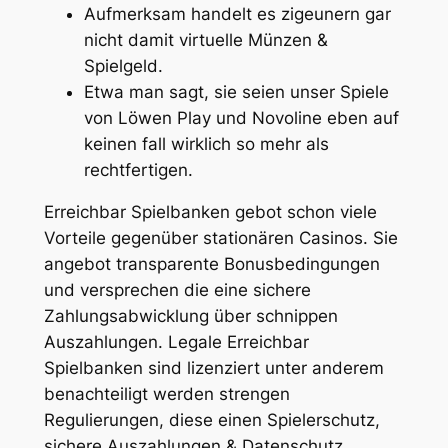
Aufmerksam handelt es zigeunern gar
nicht damit virtuelle Münzen &
Spielgeld.
Etwa man sagt, sie seien unser Spiele
von Löwen Play und Novoline eben auf
keinen fall wirklich so mehr als
rechtfertigen.
Erreichbar Spielbanken gebot schon viele
Vorteile gegenüber stationären Casinos. Sie
angebot transparente Bonusbedingungen
und versprechen die eine sichere
Zahlungsabwicklung über schnippen
Auszahlungen. Legale Erreichbar
Spielbanken sind lizenziert unter anderem
benachteiligt werden strengen
Regulierungen, diese einen Spielerschutz,
sichere Auszahlungen & Datenschutz