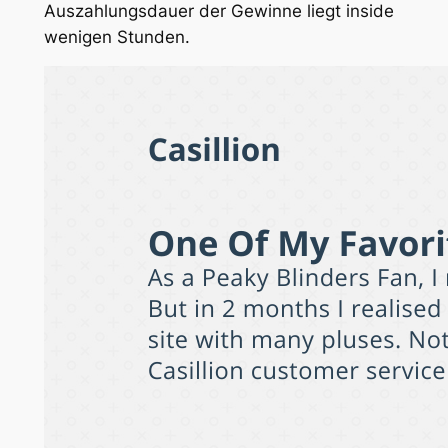
Auszahlungsdauer der Gewinne liegt inside
wenigen Stunden.