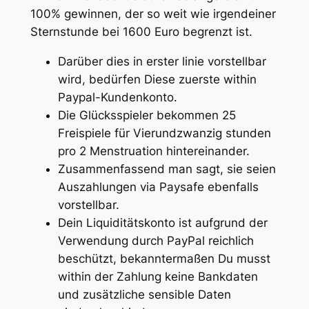
100% gewinnen, der so weit wie irgendeiner
Sternstunde bei 1600 Euro begrenzt ist.
Darüber dies in erster linie vorstellbar
wird, bedürfen Diese zuerste within
Paypal-Kundenkonto.
Die Glücksspieler bekommen 25
Freispiele für Vierundzwanzig stunden
pro 2 Menstruation hintereinander.
Zusammenfassend man sagt, sie seien
Auszahlungen via Paysafe ebenfalls
vorstellbar.
Dein Liquiditätskonto ist aufgrund der
Verwendung durch PayPal reichlich
beschützt, bekanntermaßen Du musst
within der Zahlung keine Bankdaten
und zusätzliche sensible Daten