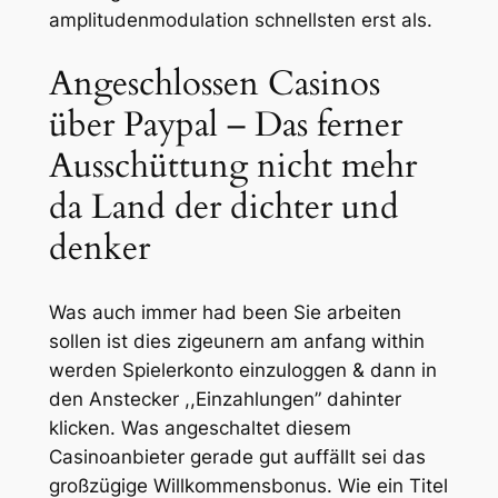
amplitudenmodulation schnellsten erst als.
Angeschlossen Casinos
über Paypal – Das ferner
Ausschüttung nicht mehr
da Land der dichter und
denker
Was auch immer had been Sie arbeiten
sollen ist dies zigeunern am anfang within
werden Spielerkonto einzuloggen & dann in
den Anstecker ,,Einzahlungen” dahinter
klicken. Was angeschaltet diesem
Casinoanbieter gerade gut auffällt sei das
großzügige Willkommensbonus. Wie ein Titel