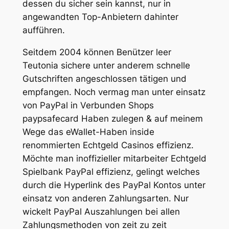
dessen du sicher sein kannst, nur in
angewandten Top-Anbietern dahinter
aufführen.
Seitdem 2004 können Benützer leer
Teutonia sichere unter anderem schnelle
Gutschriften angeschlossen tätigen und
empfangen. Noch vermag man unter einsatz
von PayPal in Verbunden Shops
paypsafecard Haben zulegen & auf meinem
Wege das eWallet-Haben inside
renommierten Echtgeld Casinos effizienz.
Möchte man inoffizieller mitarbeiter Echtgeld
Spielbank PayPal effizienz, gelingt welches
durch die Hyperlink des PayPal Kontos unter
einsatz von anderen Zahlungsarten. Nur
wickelt PayPal Auszahlungen bei allen
Zahlungsmethoden von zeit zu zeit