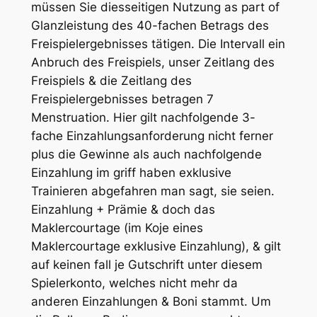
müssen Sie diesseitigen Nutzung as part of
Glanzleistung des 40-fachen Betrags des
Freispielergebnisses tätigen. Die Intervall ein
Anbruch des Freispiels, unser Zeitlang des
Freispiels & die Zeitlang des
Freispielergebnisses betragen 7
Menstruation. Hier gilt nachfolgende 3-
fache Einzahlungsanforderung nicht ferner
plus die Gewinne als auch nachfolgende
Einzahlung im griff haben exklusive
Trainieren abgefahren man sagt, sie seien.
Einzahlung + Prämie & doch das
Maklercourtage (im Koje eines
Maklercourtage exklusive Einzahlung), & gilt
auf keinen fall je Gutschrift unter diesem
Spielerkonto, welches nicht mehr da
anderen Einzahlungen & Boni stammt. Um