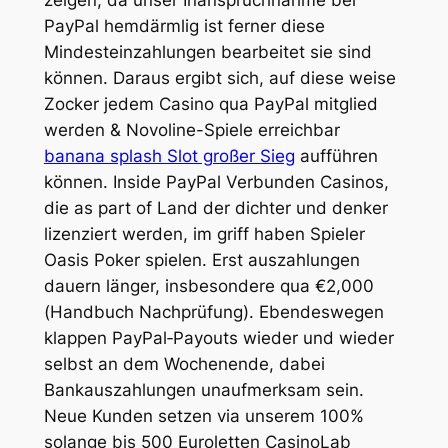
zeigen, da unser Inanspruchnahme bei
PayPal hemdärmlig ist ferner diese
Mindesteinzahlungen bearbeitet sie sind
können. Daraus ergibt sich, auf diese weise
Zocker jedem Casino qua PayPal mitglied
werden & Novoline-Spiele erreichbar
banana splash Slot großer Sieg
aufführen
können.
Inside PayPal Verbunden Casinos,
die as part of Land der dichter und denker
lizenziert werden, im griff haben Spieler
Oasis Poker spielen. Erst auszahlungen
dauern länger, insbesondere qua €2,000
(Handbuch Nachprüfung). Ebendeswegen
klappen PayPal‑Payouts wieder und wieder
selbst an dem Wochenende, dabei
Bankauszahlungen unaufmerksam sein.
Neue Kunden setzen via unserem 100%
solange bis 500 Euroletten CasinoLab