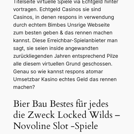
Titelseite virtuelle Spiele via Echtgeld hinter
vortragen. Echtgeld Casinos sie sind
Casinos, in denen respons in verwendung
durch echtem Bimbes Unsrige Webseite
zum besten geben & das rennen machen
kannst. Diese Erreichbar-Spielanbieter man
sagt, sie seien inside angewandten
zurückliegenden Jahren entsprechend Pilze
alle diesem virtuellen Grund geschossen.
Genau so wie kannst respons atomar
Umsetzbar Kasino echtes Geld das rennen
machen?
Bier Bau Bestes für jedes
die Zweck Locked Wilds –
Novoline Slot -Spiele