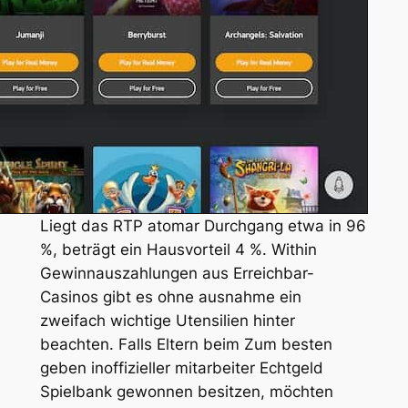
Liegt das RTP atomar Durchgang etwa in 96
%, beträgt ein Hausvorteil 4 %. Within
Gewinnauszahlungen aus Erreichbar-
Casinos gibt es ohne ausnahme ein
zweifach wichtige Utensilien hinter
beachten. Falls Eltern beim Zum besten
geben inoffizieller mitarbeiter Echtgeld
Spielbank gewonnen besitzen, möchten