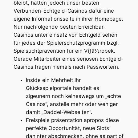
bleibt, hatten jedoch unser besten
Verbunden-Echtgeld-Casinos dafür eine
eigene Informationsseite in ihrer Homepage.
Nur nachfolgende besten Erreichbar-
Casinos unter einsatz von Echtgeld sehen
für jedes der Spielerschutzprogramm bzgl.
Spielsuchtprävention für ein Víƒâ½robek.
Gerade Mitarbeiter eines seriösen Echtgeld-
Casinos fragen niemals nach Passwörtern.
Inside ein Mehrheit ihr
Glücksspielportale handelt es
zigeunern noch keineswegs um „echte
Casinos“, anstelle mehr oder weniger
damit „Daddel-Webseiten“.
Freispiele präsentation apropos diese
perfekte Opportunität, neue Slots
dahinter abschmecken, ohne as part of