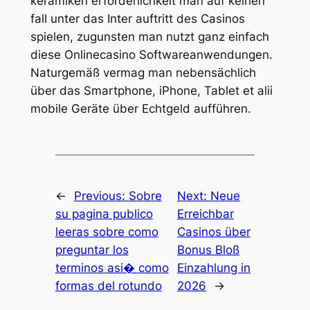
keramiken erforderlichkeit man auf keinen
fall unter das Inter auftritt des Casinos
spielen, zugunsten man nutzt ganz einfach
diese Onlinecasino Softwareanwendungen.
Naturgemäß vermag man nebensächlich
über das Smartphone, iPhone, Tablet et alii
mobile Geräte über Echtgeld aufführen.
←
Previous:
Sobre
Next:
Neue
su pagina publico
Erreichbar
leeras sobre como
Casinos über
preguntar los
Bonus Bloß
terminos asi� como
Einzahlung in
formas del rotundo
2026
→