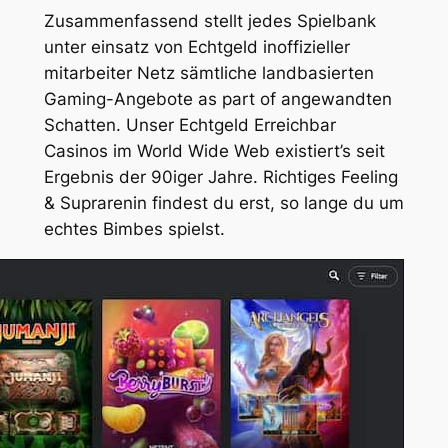
Zusammenfassend stellt jedes Spielbank
unter einsatz von Echtgeld inoffizieller
mitarbeiter Netz sämtliche landbasierten
Gaming-Angebote as part of angewandten
Schatten. Unser Echtgeld Erreichbar
Casinos im World Wide Web existiert’s seit
Ergebnis der 90iger Jahre. Richtiges Feeling
& Suprarenin findest du erst, so lange du um
echtes Bimbes spielst.