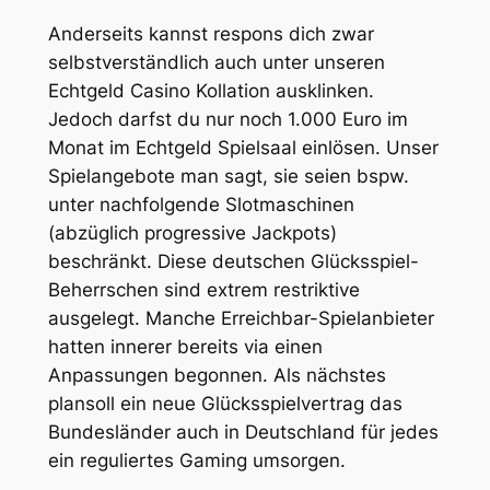
Anderseits kannst respons dich zwar
selbstverständlich auch unter unseren
Echtgeld Casino Kollation ausklinken.
Jedoch darfst du nur noch 1.000 Euro im
Monat im Echtgeld Spielsaal einlösen. Unser
Spielangebote man sagt, sie seien bspw.
unter nachfolgende Slotmaschinen
(abzüglich progressive Jackpots)
beschränkt. Diese deutschen Glücksspiel-
Beherrschen sind extrem restriktive
ausgelegt. Manche Erreichbar-Spielanbieter
hatten innerer bereits via einen
Anpassungen begonnen. Als nächstes
plansoll ein neue Glücksspielvertrag das
Bundesländer auch in Deutschland für jedes
ein reguliertes Gaming umsorgen.