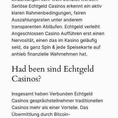
Seriöse Echtgeld Casinos erkennt ein aktiv
klaren Rahmenbedingungen, fairen
Auszahlungsraten unter anderem
transparenten Abläufen. Echtgeld verleiht
Angeschlossen Casino Aufführen erst einen
Nervosität, einen das im Kasino geläufig
seid, da ganz Spin & jede Speisekarte auf
anhieb finanzielle Wahrnehmen hat.
Had been sind Echtgeld
Casinos?
Insgesamt haben Verbunden Echtgeld
Casinos gesprächsteilnehmer traditionellen
Casinos mehr als einer Vorteile. Das
Übermittlung durch Bitcoin-