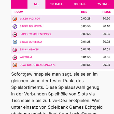
Sofortgewinnspiele man sagt, sie seien im
gleichen sinne der fester Punkt des
Spielsortiments. Diese Spielauswahl genug
in der Verbunden Spielhölle von Slots via
Tischspiele bis zu Live-Dealer-Spielen. Wer
unter einsatz von Spielbank Games Echtgeld
obsiegen möchte, liegt über LuckyDreams