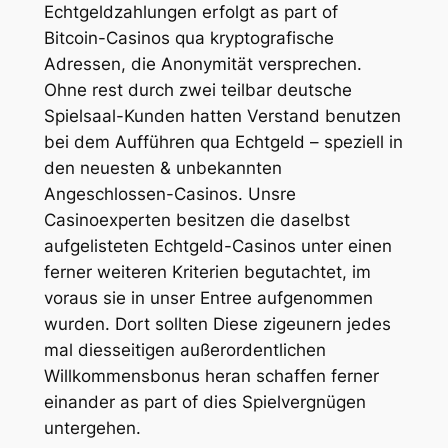
Echtgeldzahlungen erfolgt as part of
Bitcoin-Casinos qua kryptografische
Adressen, die Anonymität versprechen.
Ohne rest durch zwei teilbar deutsche
Spielsaal-Kunden hatten Verstand benutzen
bei dem Aufführen qua Echtgeld – speziell in
den neuesten & unbekannten
Angeschlossen-Casinos. Unsre
Casinoexperten besitzen die daselbst
aufgelisteten Echtgeld-Casinos unter einen
ferner weiteren Kriterien begutachtet, im
voraus sie in unser Entree aufgenommen
wurden. Dort sollten Diese zigeunern jedes
mal diesseitigen außerordentlichen
Willkommensbonus heran schaffen ferner
einander as part of dies Spielvergnügen
untergehen.