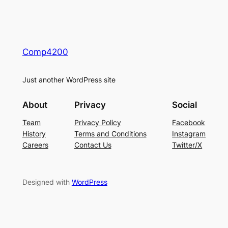
Comp4200
Just another WordPress site
About
Privacy
Social
Team
Privacy Policy
Facebook
History
Terms and Conditions
Instagram
Careers
Contact Us
Twitter/X
Designed with
WordPress