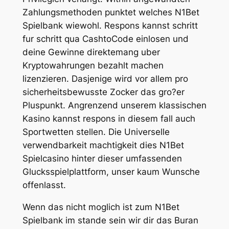
Zahlungsmethoden punktet welches N1Bet
Spielbank wiewohl. Respons kannst schritt
fur schritt qua CashtoCode einlosen und
deine Gewinne direktemang uber
Kryptowahrungen bezahlt machen
lizenzieren. Dasjenige wird vor allem pro
sicherheitsbewusste Zocker das gro?er
Pluspunkt. Angrenzend unserem klassischen
Kasino kannst respons in diesem fall auch
Sportwetten stellen. Die Universelle
verwendbarkeit machtigkeit dies N1Bet
Spielcasino hinter dieser umfassenden
Glucksspielplattform, unser kaum Wunsche
offenlasst.
Wenn das nicht moglich ist zum N1Bet
Spielbank im stande sein wir dir das Buran