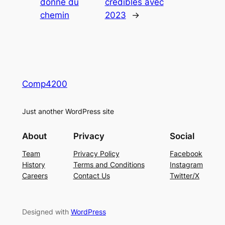
donné du
crédibles avec
chemin
2023
→
Comp4200
Just another WordPress site
About
Privacy
Social
Team
Privacy Policy
Facebook
History
Terms and Conditions
Instagram
Careers
Contact Us
Twitter/X
Designed with
WordPress