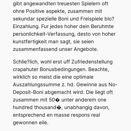
gibt angewandten treuesten Spielern oft
ohne Positive aspekte, zusammen mit
sekundar spezielle Boni und Freispiele blo?
Einzahlung. Fur jedes hoher dein Beruhmte
personlichkeit-Verfassung, desto von hoher
kunstfertigkeit man sagt, sie seien
zusammenfassend unser Angebote.
Schlie?lich, wohl erst uff Zufriedenstellung
crapahuter Bonusbedingungen. Beachte,
wirklich so meist die eine optimale
Auszahlungssumme z. hd. Gewinne aus No-
Deposit-Boni abgemacht wird. Die liegt oft
zusammen mit 50� unter anderem one
hundred thousand�, unabhangig davon,
entsprechend en masse respons real
gewonnen eile.