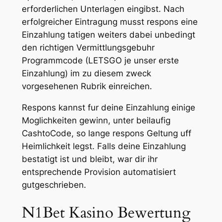
erforderlichen Unterlagen eingibst. Nach
erfolgreicher Eintragung musst respons eine
Einzahlung tatigen weiters dabei unbedingt
den richtigen Vermittlungsgebuhr
Programmcode (LETSGO je unser erste
Einzahlung) im zu diesem zweck
vorgesehenen Rubrik einreichen.
Respons kannst fur deine Einzahlung einige
Moglichkeiten gewinn, unter beilaufig
CashtoCode, so lange respons Geltung uff
Heimlichkeit legst. Falls deine Einzahlung
bestatigt ist und bleibt, war dir ihr
entsprechende Provision automatisiert
gutgeschrieben.
N1Bet Kasino Bewertung