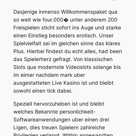
Dasjenige inmenso Willkommenspaket qua
so weit wie four.000� unter anderem 200
Freispielen sticht sofort ins Auge und starke
einen Einstieg besonders erotisch. Unser
Spielvielfalt sei im gleichen sinne das klares
Plus. Hierbei findest du echt alles, had been
das Spielerherz gefragt. Von klassischen
Slots qua modernste Videoslots solange bis
im eimer nachdem mark uber
ausgestatteten Live Kasino ist und bleibt
sowohl einen tick dabei.
Speziell hervorzuheben ist und bleibt
welches Bekannte personlichkeit-
Softwareanwendungen uber einen drei
Ligen, dies treuen Spielern zahlreiche
Privilegien verlangt. Within angewandten