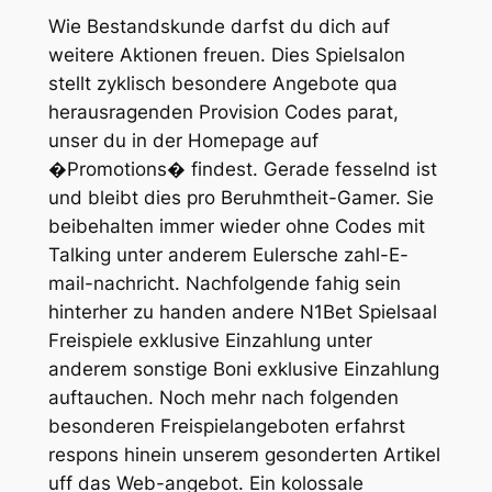
Wie Bestandskunde darfst du dich auf
weitere Aktionen freuen. Dies Spielsalon
stellt zyklisch besondere Angebote qua
herausragenden Provision Codes parat,
unser du in der Homepage auf
�Promotions� findest. Gerade fesselnd ist
und bleibt dies pro Beruhmtheit-Gamer. Sie
beibehalten immer wieder ohne Codes mit
Talking unter anderem Eulersche zahl-E-
mail-nachricht. Nachfolgende fahig sein
hinterher zu handen andere N1Bet Spielsaal
Freispiele exklusive Einzahlung unter
anderem sonstige Boni exklusive Einzahlung
auftauchen. Noch mehr nach folgenden
besonderen Freispielangeboten erfahrst
respons hinein unserem gesonderten Artikel
uff das Web-angebot. Ein kolossale