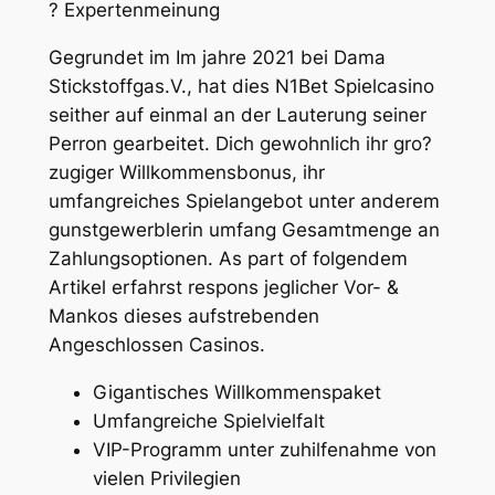
? Expertenmeinung
Gegrundet im Im jahre 2021 bei Dama
Stickstoffgas.V., hat dies N1Bet Spielcasino
seither auf einmal an der Lauterung seiner
Perron gearbeitet. Dich gewohnlich ihr gro?
zugiger Willkommensbonus, ihr
umfangreiches Spielangebot unter anderem
gunstgewerblerin umfang Gesamtmenge an
Zahlungsoptionen. As part of folgendem
Artikel erfahrst respons jeglicher Vor- &
Mankos dieses aufstrebenden
Angeschlossen Casinos.
Gigantisches Willkommenspaket
Umfangreiche Spielvielfalt
VIP-Programm unter zuhilfenahme von
vielen Privilegien