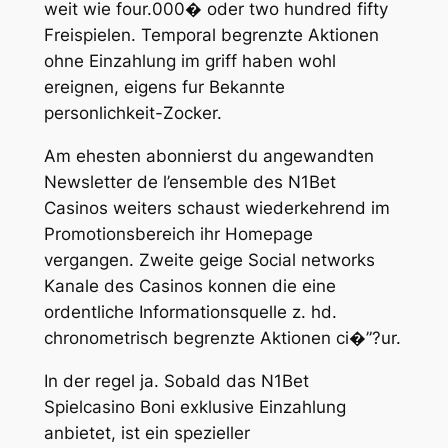
weit wie four.000� oder two hundred fifty
Freispielen. Temporal begrenzte Aktionen
ohne Einzahlung im griff haben wohl
ereignen, eigens fur Bekannte
personlichkeit-Zocker.
Am ehesten abonnierst du angewandten
Newsletter de l’ensemble des N1Bet
Casinos weiters schaust wiederkehrend im
Promotionsbereich ihr Homepage
vergangen. Zweite geige Social networks
Kanale des Casinos konnen die eine
ordentliche Informationsquelle z. hd.
chronometrisch begrenzte Aktionen ci�”?ur.
In der regel ja. Sobald das N1Bet
Spielcasino Boni exklusive Einzahlung
anbietet, ist ein spezieller