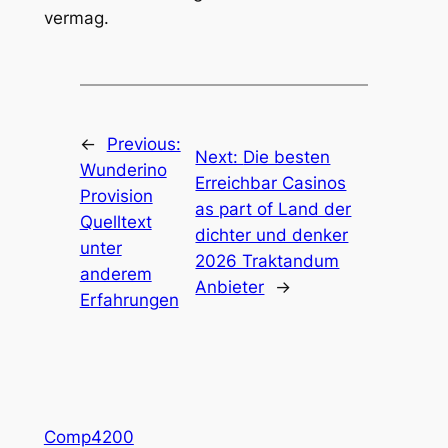
vermag.
←
Previous:
Next:
Die besten
Wunderino
Erreichbar Casinos
Provision
as part of Land der
Quelltext
dichter und denker
unter
2026 Traktandum
anderem
Anbieter
→
Erfahrungen
Comp4200