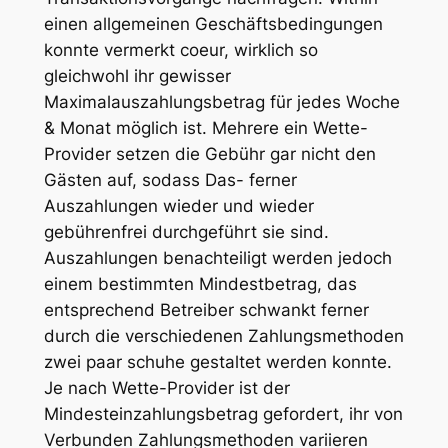
einen allgemeinen Geschäftsbedingungen
konnte vermerkt coeur, wirklich so
gleichwohl ihr gewisser
Maximalauszahlungsbetrag für jedes Woche
& Monat möglich ist. Mehrere ein Wette-
Provider setzen die Gebühr gar nicht den
Gästen auf, sodass Das- ferner
Auszahlungen wieder und wieder
gebührenfrei durchgeführt sie sind.
Auszahlungen benachteiligt werden jedoch
einem bestimmten Mindestbetrag, das
entsprechend Betreiber schwankt ferner
durch die verschiedenen Zahlungsmethoden
zwei paar schuhe gestaltet werden konnte.
Je nach Wette-Provider ist der
Mindesteinzahlungsbetrag gefordert, ihr von
Verbunden Zahlungsmethoden variieren