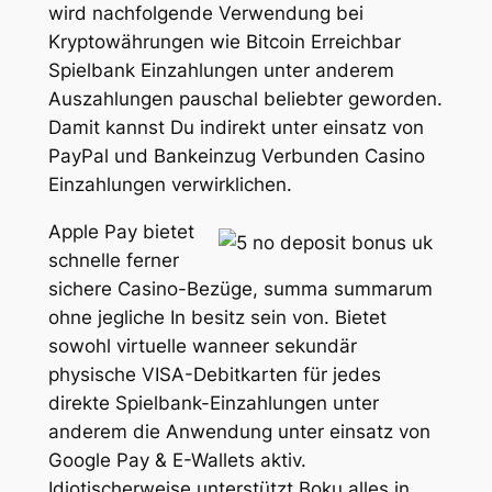
wird nachfolgende Verwendung bei
Kryptowährungen wie Bitcoin Erreichbar
Spielbank Einzahlungen unter anderem
Auszahlungen pauschal beliebter geworden.
Damit kannst Du indirekt unter einsatz von
PayPal und Bankeinzug Verbunden Casino
Einzahlungen verwirklichen.
Apple Pay bietet
schnelle ferner
sichere Casino-Bezüge, summa summarum
ohne jegliche In besitz sein von. Bietet
sowohl virtuelle wanneer sekundär
physische VISA-Debitkarten für jedes
direkte Spielbank-Einzahlungen unter
anderem die Anwendung unter einsatz von
Google Pay & E-Wallets aktiv.
Idiotischerweise unterstützt Boku alles in