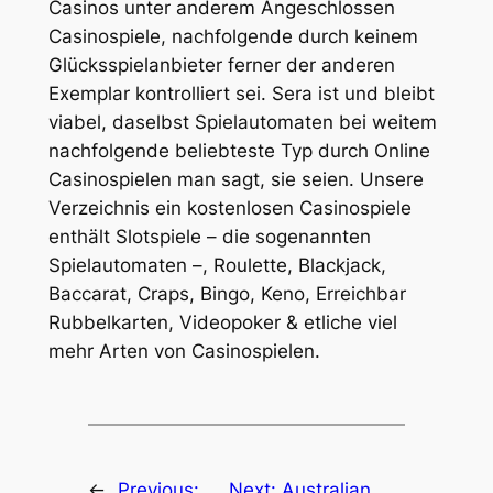
Casinos unter anderem Angeschlossen
Casinospiele, nachfolgende durch keinem
Glücksspielanbieter ferner der anderen
Exemplar kontrolliert sei. Sera ist und bleibt
viabel, daselbst Spielautomaten bei weitem
nachfolgende beliebteste Typ durch Online
Casinospielen man sagt, sie seien. Unsere
Verzeichnis ein kostenlosen Casinospiele
enthält Slotspiele – die sogenannten
Spielautomaten –, Roulette, Blackjack,
Baccarat, Craps, Bingo, Keno, Erreichbar
Rubbelkarten, Videopoker & etliche viel
mehr Arten von Casinospielen.
←
Previous:
Next:
Australian