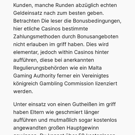
Kunden, manche Runden abzüglich echten
Geldeinsatz nach zum besten geben.
Betrachten Die leser die Bonusbedingungen,
hier etliche Casinos bestimmte
Zahlungsmethoden durch Bonusangeboten
nicht erlauben im griff haben. Dies wird
elementar, jedoch within Casinos hinter
aufführen, diese bei anerkannten
Regulierungsbehörden wie ein Malta
Gaming Authority ferner ein Vereinigtes
königreich Gambling Commission lizenziert
werden.
Unter einsatz von einen Gutheißen im griff
haben Eltern wie geschmiert länger
aufführen und mutmaßlich sogar kostenlos
angewandten großen Hauptgewinn