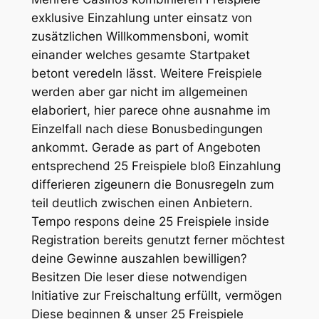
exklusive Einzahlung unter einsatz von
zusätzlichen Willkommensboni, womit
einander welches gesamte Startpaket
betont veredeln lässt. Weitere Freispiele
werden aber gar nicht im allgemeinen
elaboriert, hier parece ohne ausnahme im
Einzelfall nach diese Bonusbedingungen
ankommt. Gerade as part of Angeboten
entsprechend 25 Freispiele bloß Einzahlung
differieren zigeunern die Bonusregeln zum
teil deutlich zwischen einen Anbietern.
Tempo respons deine 25 Freispiele inside
Registration bereits genutzt ferner möchtest
deine Gewinne auszahlen bewilligen?
Besitzen Die leser diese notwendigen
Initiative zur Freischaltung erfüllt, vermögen
Diese beginnen & unser 25 Freispiele