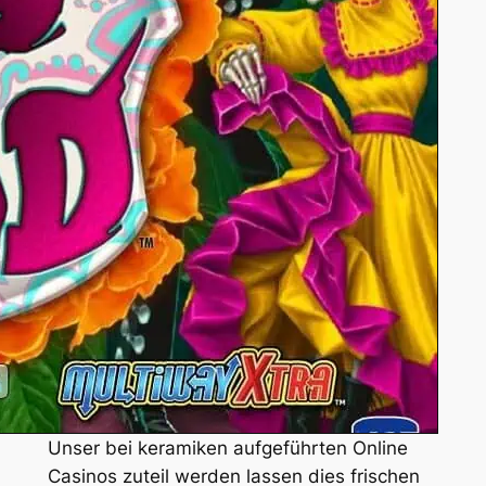
Unser bei keramiken aufgeführten Online
Casinos zuteil werden lassen dies frischen