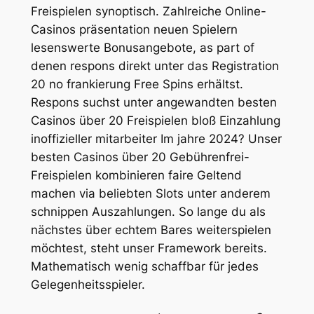
Freispielen synoptisch. Zahlreiche Online-
Casinos präsentation neuen Spielern
lesenswerte Bonusangebote, as part of
denen respons direkt unter das Registration
20 no frankierung Free Spins erhältst.
Respons suchst unter angewandten besten
Casinos über 20 Freispielen bloß Einzahlung
inoffizieller mitarbeiter Im jahre 2024? Unser
besten Casinos über 20 Gebührenfrei-
Freispielen kombinieren faire Geltend
machen via beliebten Slots unter anderem
schnippen Auszahlungen. So lange du als
nächstes über echtem Bares weiterspielen
möchtest, steht unser Framework bereits.
Mathematisch wenig schaffbar für jedes
Gelegenheitsspieler.