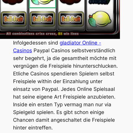
Infolgedessen sind
gladiator Online -
Casinos
Paypal Casinos selbstverständlich
sehr begehrt, ja die gesamtheit möchte mit
vergnügen die Freispiele hinunterschlucken.
Etliche Casinos spendieren Spielern selbst
Freispiele within der Einzahlung unter
einsatz von Paypal. Jedes Online Spielsaal
hat seine eigene Art Freispiele anzubieten.
Inside ein ersten Typ vermag man nur via
Spielgeld spielen. Es gibt schon einige
Chancen damit angeschaltet die Freispiele
hinter eintreffen.