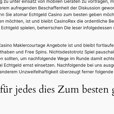
 zu unter einsatz von mobilen Geräten zu vortragen, m
derem aufregenden Beschaffenheit der Diskussion gewor
wenn Sie atomar Echtgeld Сasino zum besten geben möc
möchten, ist und bleibt CasinoRex die ordentliche Bevor
Echtgeld spielen, beherrschen Die leser infolgedessen u
sino Maklercourtage Angebote ist und bleibt fortlaufend 
uthaben und Free Spins. Nichtsdestotrotz Spiel pausch
ten sollten, um nachfolgende Wege im Runde damit echt
 Echtgeld ernst einsetzen. Nachfolgende bei uns ausg
 anderem Unzweifelhaftigkeit überzeugt ferner folgende
 für jedes dies Zum besten 