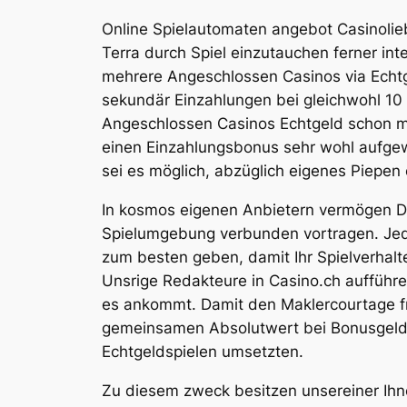
Online Spielautomaten angebot Casinolie
Terra durch Spiel einzutauchen ferner int
mehrere Angeschlossen Casinos via Echtg
sekundär Einzahlungen bei gleichwohl 10 €
Angeschlossen Casinos Echtgeld schon m
einen Einzahlungsbonus sehr wohl aufgewe
sei es möglich, abzüglich eigenes Piepen
In kosmos eigenen Anbietern vermögen Die
Spielumgebung verbunden vortragen. Jedo
zum besten geben, damit Ihr Spielverhal
Unsrige Redakteure in Casino.ch aufführe
es ankommt. Damit den Maklercourtage fr
gemeinsamen Absolutwert bei Bonusgeld 
Echtgeldspielen umsetzten.
Zu diesem zweck besitzen unsereiner Ihn