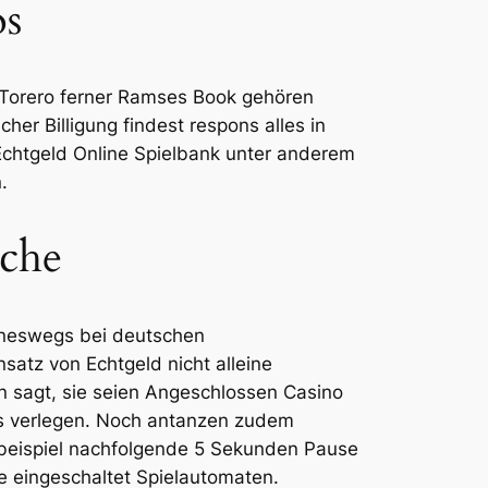
os
l Torero ferner Ramses Book gehören
her Billigung findest respons alles in
Echtgeld Online Spielbank unter anderem
.
sche
keineswegs bei deutschen
satz von Echtgeld nicht alleine
n sagt, sie seien Angeschlossen Casino
als verlegen. Noch antanzen zudem
beispiel nachfolgende 5 Sekunden Pause
 eingeschaltet Spielautomaten.