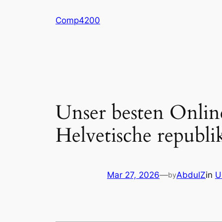
Skip
Comp4200
to
content
Unser besten Online
Helvetische republi
Mar 27, 2026
—
AbdulZ
in
U
by