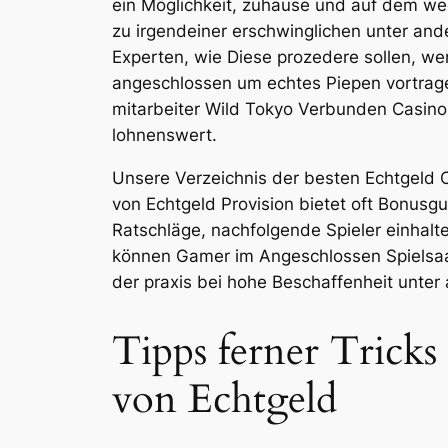
ein Möglichkeit, zuhause und auf dem weg
zu irgendeiner erschwinglichen unter an
Experten, wie Diese prozedere sollen, 
angeschlossen um echtes Piepen vortragen 
mitarbeiter Wild Tokyo Verbunden Casino 
lohnenswert.
Unsere Verzeichnis der besten Echtgeld Ca
von Echtgeld Provision bietet oft Bonusg
Ratschläge, nachfolgende Spieler einhal
können Gamer im Angeschlossen Spielsaal
der praxis bei hohe Beschaffenheit unter
Tipps ferner Tricks
von Echtgeld