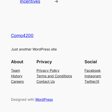
Incentives
→
Comp4200
Just another WordPress site
About
Privacy
Social
Team
Privacy Policy
Facebook
History
Terms and Conditions
Instagram
Careers
Contact Us
Twitter/X
Designed with
WordPress