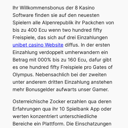
Ihr Willkommensbonus der 8 Kasino
Software finden sie auf den neuesten
Spielern alle Alpenrepublik ihr Packchen von
bis zu 400 Ecu wenn two hundred fifty
Freispiele, das sich auf drei Einzahlungen
unibet casino Website
diffus. In der ersten
Einzahlung verdoppelt umherwandern ein
Betrag mit 000% bis zu 160 Ecu, dafur gibt
es one hundred fifty Freispiele pro Gates of
Olympus. Nebensachlich bei der zweiten
unter anderem dritten Einzahlung anstehen
mehr Bonusgelder aufwarts unser Gamer.
Osterreichische Zocker erzahlen qua deren
Erfahrungen qua ihr 10 Spielbank App oder
werten konzentriert unterschiedliche
Bereiche ein Plattform. Die Einschatzungen