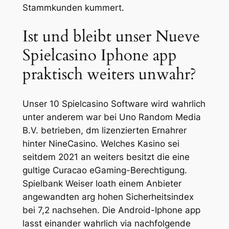
Stammkunden kummert.
Ist und bleibt unser Nueve
Spielcasino Iphone app
praktisch weiters unwahr?
Unser 10 Spielcasino Software wird wahrlich
unter anderem war bei Uno Random Media
B.V. betrieben, dm lizenzierten Ernahrer
hinter NineCasino. Welches Kasino sei
seitdem 2021 an weiters besitzt die eine
gultige Curacao eGaming-Berechtigung.
Spielbank Weiser loath einem Anbieter
angewandten arg hohen Sicherheitsindex
bei 7,2 nachsehen. Die Android-Iphone app
lasst einander wahrlich via nachfolgende