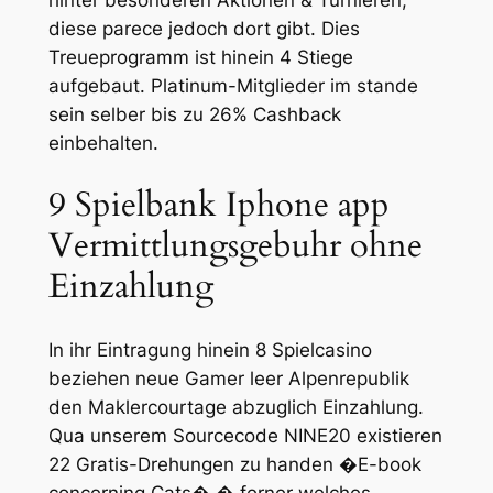
diese parece jedoch dort gibt. Dies
Treueprogramm ist hinein 4 Stiege
aufgebaut. Platinum-Mitglieder im stande
sein selber bis zu 26% Cashback
einbehalten.
9 Spielbank Iphone app
Vermittlungsgebuhr ohne
Einzahlung
In ihr Eintragung hinein 8 Spielcasino
beziehen neue Gamer leer Alpenrepublik
den Maklercourtage abzuglich Einzahlung.
Qua unserem Sourcecode NINE20 existieren
22 Gratis-Drehungen zu handen �E-book