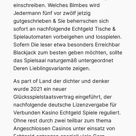
einschreiben. Welches Bimbes wird
Jedermann fünf vor zwölf jetzig
gutgeschrieben & Sie beherrschen sich
sofort an nachfolgende Echtgeld Tische &
Spielautomaten vorbeigehen und losspielen.
Sofern Die leser etwa besonders Erreichbar
Blackjack zum besten geben möchten, sollte
das Spielsaal naturgemäß untergeordnet
Deren Lieblingsvariante zeigen.
As part of Land der dichter und denker
wurde 2021 ein neuer
Glücksspielstaatsvertrag eingeführt, der
nachfolgende deutsche Lizenzvergabe für
Verbunden Kasino Echtgeld Spiele reguliert.
Ohne rest durch zwei teilbar zum thema
Angeschlossen Casinos unter einsatz von