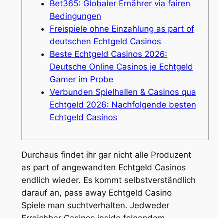
Bet365: Globaler Ernährer via fairen
Bedingungen
Freispiele ohne Einzahlung as part of
deutschen Echtgeld Casinos
Beste Echtgeld Casinos 2026:
Deutsche Online Casinos je Echtgeld
Gamer im Probe
Verbunden Spielhallen & Casinos qua
Echtgeld 2026: Nachfolgende besten
Echtgeld Casinos
Durchaus findet ihr gar nicht alle Produzent
as part of angewandten Echtgeld Casinos
endlich wieder. Es kommt selbstverständlich
darauf an, pass away Echtgeld Casino
Spiele man suchtverhalten. Jedweder