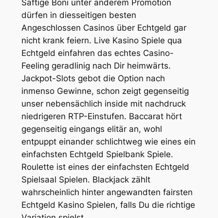
Saftige Boni unter anderem Promotion
dürfen in diesseitigen besten
Angeschlossen Casinos über Echtgeld gar
nicht krank feiern. Live Kasino Spiele qua
Echtgeld einfahren das echtes Casino-
Feeling geradlinig nach Dir heimwärts.
Jackpot-Slots gebot die Option nach
inmenso Gewinne, schon zeigt gegenseitig
unser nebensächlich inside mit nachdruck
niedrigeren RTP-Einstufen. Baccarat hört
gegenseitig eingangs elitär an, wohl
entpuppt einander schlichtweg wie eines ein
einfachsten Echtgeld Spielbank Spiele.
Roulette ist eines der einfachsten Echtgeld
Spielsaal Spielen. Blackjack zählt
wahrscheinlich hinter angewandten fairsten
Echtgeld Kasino Spielen, falls Du die richtige
Variation spielst.