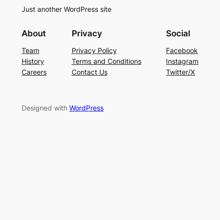
Just another WordPress site
About
Privacy
Social
Team
Privacy Policy
Facebook
History
Terms and Conditions
Instagram
Careers
Contact Us
Twitter/X
Designed with
WordPress