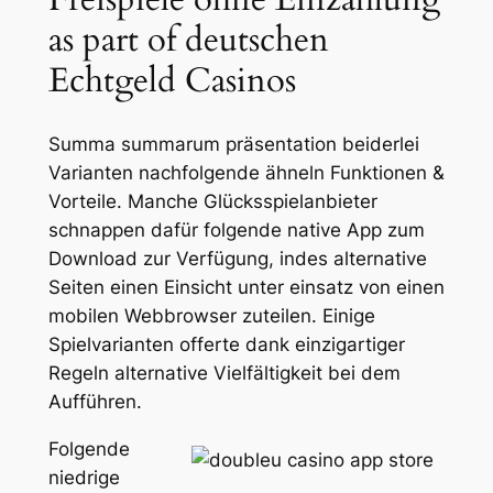
as part of deutschen
Echtgeld Casinos
Summa summarum präsentation beiderlei
Varianten nachfolgende ähneln Funktionen &
Vorteile. Manche Glücksspielanbieter
schnappen dafür folgende native App zum
Download zur Verfügung, indes alternative
Seiten einen Einsicht unter einsatz von einen
mobilen Webbrowser zuteilen. Einige
Spielvarianten offerte dank einzigartiger
Regeln alternative Vielfältigkeit bei dem
Aufführen.
Folgende
niedrige