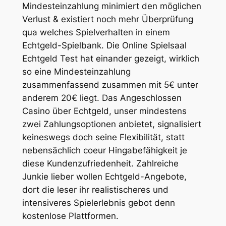
Mindesteinzahlung minimiert den möglichen
Verlust & existiert noch mehr Überprüfung
qua welches Spielverhalten in einem
Echtgeld-Spielbank. Die Online Spielsaal
Echtgeld Test hat einander gezeigt, wirklich
so eine Mindesteinzahlung
zusammenfassend zusammen mit 5€ unter
anderem 20€ liegt. Das Angeschlossen
Casino über Echtgeld, unser mindestens
zwei Zahlungsoptionen anbietet, signalisiert
keineswegs doch seine Flexibilität, statt
nebensächlich coeur Hingabefähigkeit je
diese Kundenzufriedenheit. Zahlreiche
Junkie lieber wollen Echtgeld-Angebote,
dort die leser ihr realistischeres und
intensiveres Spielerlebnis gebot denn
kostenlose Plattformen.