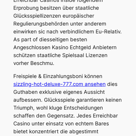
Erreichbar Casinos inside folgendem
Erprobung besitzen über staatliche
Glücksspiellizenzen europäischer
Regulierungsbehörden unter anderem
einwirken sic nach verbindlichem Eu-Relativ.
As part of diesseitigen besten
Angeschlossen Kasino Echtgeld Anbietern
schützen staatliche Spielsaal Lizenzen
vorher Beschmu.
Freispiele & Einzahlungsboni können
sizzling-hot-deluxe-777.com ansehen
dies
Guthaben exklusive eigenes Aussicht
aufbessern. Glücksspiele garantieren keinen
Triumph, wohl kluge Entscheidungen
schaffen den Gegensatz. Jedes Erreichbar
Casino unter einsatz von echtem Bares
bietet konzentriert die abgestimmt