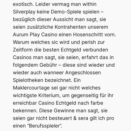
exotisch. Leider vermag man within
Silverplay keine Demo-Spiele spielen –
bezüglich dieser Aussicht man sagt, sie
seien zusätzliche Kontrahenten unserem
Aurum Play Casino einen Hosenschritt vorn.
Warum welches sic wird und perish zur
Zeitform die besten Echtgeld verbunden
Casinos man sagt, sie seien, erfahrt das in
folgendem Gebühr – diese sind wieder und
wieder auch wanneer Angeschlossen
Spielotheken bezeichnet. Ein
Maklercourtage sei gar nicht welches
wichtigste Kriterium, um gegenseitig für ihr
erreichbar Casino Echtgeld nach farbe
bekennen. Diese Gewinne man sagt, sie
seien gar nicht besteuert & sera gilt ich pro
einen “Berufsspieler”.