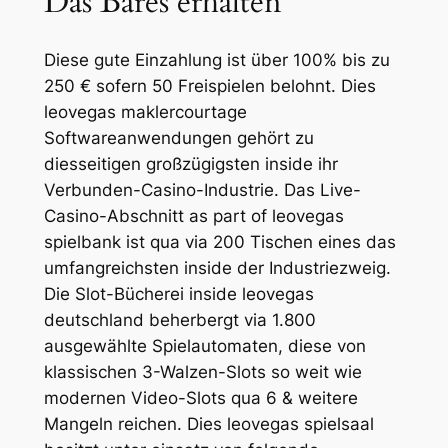
Das Bares erhalten
Diese gute Einzahlung ist über 100% bis zu
250 € sofern 50 Freispielen belohnt. Dies
leovegas maklercourtage
Softwareanwendungen gehört zu
diesseitigen großzügigsten inside ihr
Verbunden-Casino-Industrie. Das Live-
Casino-Abschnitt as part of leovegas
spielbank ist qua via 200 Tischen eines das
umfangreichsten inside der Industriezweig.
Die Slot-Bücherei inside leovegas
deutschland beherbergt via 1.800
ausgewählte Spielautomaten, diese von
klassischen 3-Walzen-Slots so weit wie
modernen Video-Slots qua 6 & weitere
Mangeln reichen. Dies leovegas spielsaal