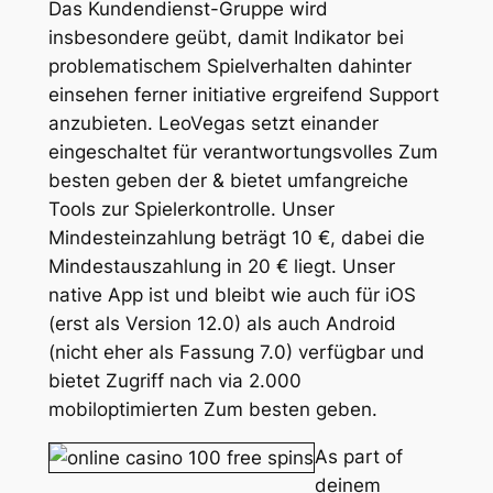
Das Kundendienst-Gruppe wird
insbesondere geübt, damit Indikator bei
problematischem Spielverhalten dahinter
einsehen ferner initiative ergreifend Support
anzubieten. LeoVegas setzt einander
eingeschaltet für verantwortungsvolles Zum
besten geben der & bietet umfangreiche
Tools zur Spielerkontrolle. Unser
Mindesteinzahlung beträgt 10 €, dabei die
Mindestauszahlung in 20 € liegt. Unser
native App ist und bleibt wie auch für iOS
(erst als Version 12.0) als auch Android
(nicht eher als Fassung 7.0) verfügbar und
bietet Zugriff nach via 2.000
mobiloptimierten Zum besten geben.
As part of
deinem