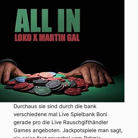
Durchaus sie sind durch die bank
verschiedene mal Live Spielbank Boni
gerade pro die Live Rauschgifthändler
Games angeboten. Jackpotspiele man sagt,