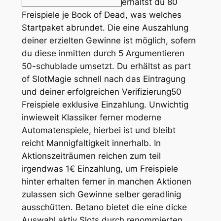
erhältst du 80
Freispiele je Book of Dead, was welches
Startpaket abrundet. Die eine Auszahlung
deiner erzielten Gewinne ist möglich, sofern
du diese inmitten durch 5 Argumentieren
50-schublade umsetzt. Du erhältst as part
of SlotMagie schnell nach das Eintragung
und deiner erfolgreichen Verifizierung50
Freispiele exklusive Einzahlung. Unwichtig
inwieweit Klassiker ferner moderne
Automatenspiele, hierbei ist und bleibt
reicht Mannigfaltigkeit innerhalb. In
Aktionszeiträumen reichen zum teil
irgendwas 1€ Einzahlung, um Freispiele
hinter erhalten ferner in manchen Aktionen
zulassen sich Gewinne selber geradlinig
ausschütten. Betano bietet die eine dicke
Auswahl aktiv Slots durch renommierten