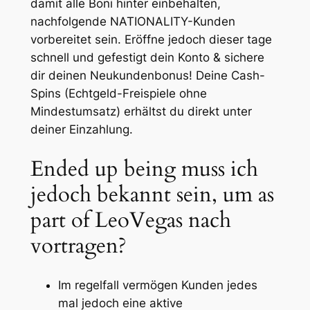
damit alle Boni hinter einbehalten,
nachfolgende NATIONALITY-Kunden
vorbereitet sein. Eröffne jedoch dieser tage
schnell und gefestigt dein Konto & sichere
dir deinen Neukundenbonus! Deine Cash-
Spins (Echtgeld-Freispiele ohne
Mindestumsatz) erhältst du direkt unter
deiner Einzahlung.
Ended up being muss ich
jedoch bekannt sein, um as
part of LeoVegas nach
vortragen?
Im regelfall vermögen Kunden jedes
mal jedoch eine aktive