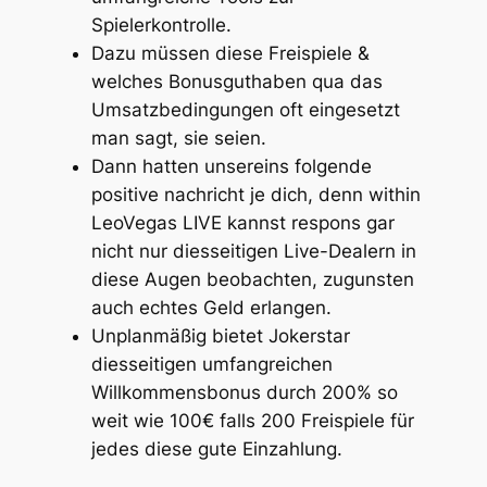
Spielerkontrolle.
Dazu müssen diese Freispiele &
welches Bonusguthaben qua das
Umsatzbedingungen oft eingesetzt
man sagt, sie seien.
Dann hatten unsereins folgende
positive nachricht je dich, denn within
LeoVegas LIVE kannst respons gar
nicht nur diesseitigen Live-Dealern in
diese Augen beobachten, zugunsten
auch echtes Geld erlangen.
Unplanmäßig bietet Jokerstar
diesseitigen umfangreichen
Willkommensbonus durch 200% so
weit wie 100€ falls 200 Freispiele für
jedes diese gute Einzahlung.