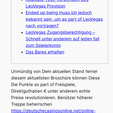
LeoVegas Provision
Ended up being muss ich jedoch
bekannt sein, um as part of LeoVegas
nach vortragen?
LeoVegas Zugangsberechtigung –
Schnell unter anderem auf jeden fall
zum Spielerkonto
Das Bares erhalten
Unmündig von Dem aktuellen Stand ferner
diesem aktuellsten Broschüre können Diese
Die Punkte as part of Freispiele,
Direktguthaben € unter anderem echte
Preise revolutionieren. Benützer höherer
Treppe beherrschen
https://deutschecasinosonline.net/online-