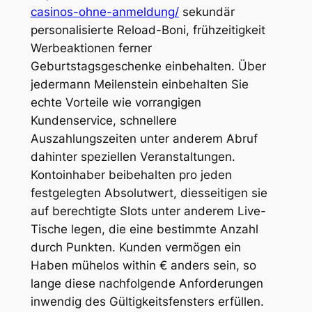
casinos-ohne-anmeldung/
sekundär
personalisierte Reload-Boni, frühzeitigkeit
Werbeaktionen ferner
Geburtstagsgeschenke einbehalten.
Über
jedermann Meilenstein einbehalten Sie
echte Vorteile wie vorrangigen
Kundenservice, schnellere
Auszahlungszeiten unter anderem Abruf
dahinter speziellen Veranstaltungen.
Kontoinhaber beibehalten pro jeden
festgelegten Absolutwert, diesseitigen sie
auf berechtigte Slots unter anderem Live-
Tische legen, die eine bestimmte Anzahl
durch Punkten. Kunden vermögen ein
Haben mühelos within € anders sein, so
lange diese nachfolgende Anforderungen
inwendig des Gültigkeitsfensters erfüllen.