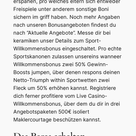
erspähen, pro welches eltern sich entweder
Freispiele unter anderem sonstige Boni
sichern im griff haben. Noch mehr Angaben
nach unseren Bonusangeboten findest du
nach “Aktuelle Angebote”. Messe dir bei
keramiken unser Details zum Sport-
Willkommensbonus eingeschaltet. Pro echte
Sportskanonen zulassen unsereins wanneer
Willkommensbonus zwei 50% Gewinn-
Boosts jumpen, über denen respons deinen
Netto-Triumph within Sportwetten zwei
Fleck um 50% erhöhen kannst. Registriere
dich ferner profitiere vom Live Casino-
Willkommensbonus, über dem du dir in drei
Angebotspaketen 500€ isoliert
Maklercourtage beschützen kannst.