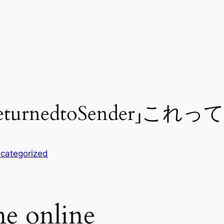
ReturnedtoSender」これって
categorized
me online