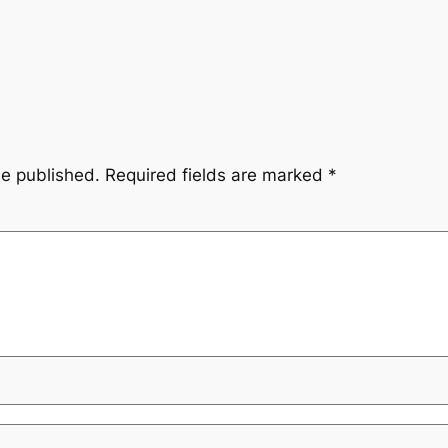
be published.
Required fields are marked
*