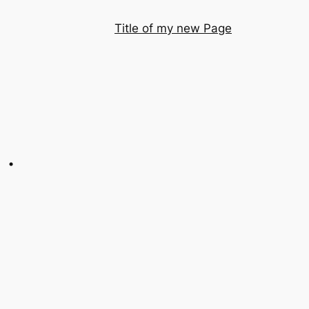
Title of my new Page
 .