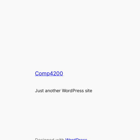
Comp4200
Just another WordPress site
Designed with
WordPress