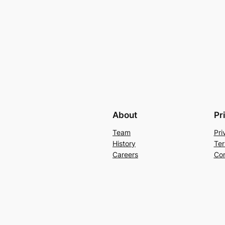
About
Pr
Team
Pri
History
Ter
Careers
Con