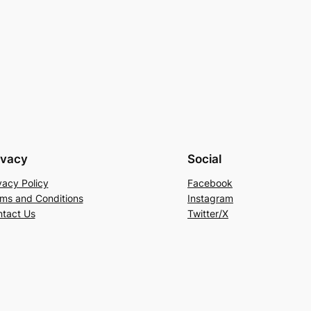
ivacy
Social
vacy Policy
Facebook
ms and Conditions
Instagram
tact Us
Twitter/X