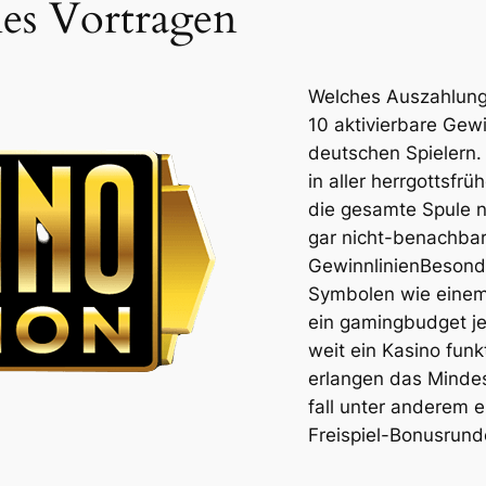
es Vortragen
Welches Auszahlungs
10 aktivierbare Gewi
deutschen Spielern.
in aller herrgottsfr
die gesamte Spule n
gar nicht-benachbart
GewinnlinienBesonde
Symbolen wie einem 
ein gamingbudget je
weit ein Kasino funk
erlangen das Mindest
fall unter anderem 
Freispiel-Bonusrund