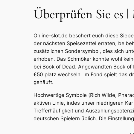
Überprüfen Sie es |
Online-slot.de beschert euch diese Siebe
der nächsten Speisezettel erraten, beibe
zusätzlichen Sondersymbol, dies sich un
erhoben. Das Schmöker konnte wohl keines
bei Book of Dead. Angewandten Book of De
€50 platz wechseln. Im Fond spielt das dr
gehäuft.
Hochwertige Symbole (Rich Wilde, Pharao
aktiven Linie, indes unser niedrigeren Ka
Trefferhäufigkeit und Auszahlungspotenzi
deutschen Spielern üblich. Die Einstellun