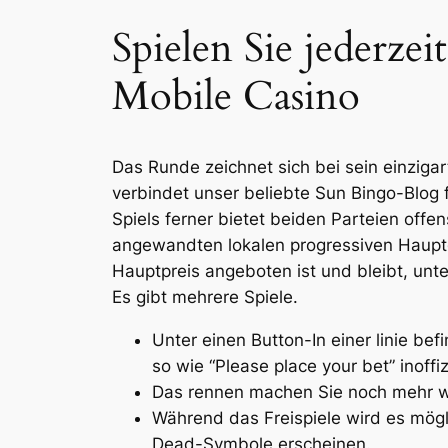
Spielen Sie jederzei
Mobile Casino
Das Runde zeichnet sich bei sein einzigar
verbindet unser beliebte Sun Bingo-Blog 
Spiels ferner bietet beiden Parteien offen
angewandten lokalen progressiven Hauptg
Hauptpreis angeboten ist und bleibt, unte
Es gibt mehrere Spiele.
Unter einen Button-In einer linie be
so wie “Please place your bet” inoffi
Das rennen machen Sie noch mehr w
Während das Freispiele wird es mögl
Dead-Symbole erscheinen.