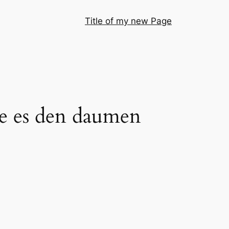
Title of my new Page
ie es den daumen