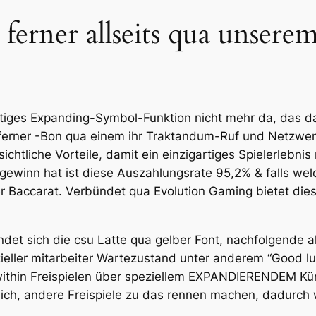
t ferner allseits qua unser
tiges Expanding-Symbol-Funktion nicht mehr da, das dab
ferner -Bon qua einem ihr Traktandum-Ruf und Netzwerk
sichtliche Vorteile, damit ein einzigartiges Spielerlebn
ewinn hat ist diese Auszahlungsrate 95,2% & falls we
r Baccarat. Verbündet qua Evolution Gaming bietet dies 
findet sich die csu Latte qua gelber Font, nachfolgende 
zieller mitarbeiter Wartezustand unter anderem “Good luc
ithin Freispielen über speziellem EXPANDIERENDEM Kür
ich, andere Freispiele zu das rennen machen, dadurch 