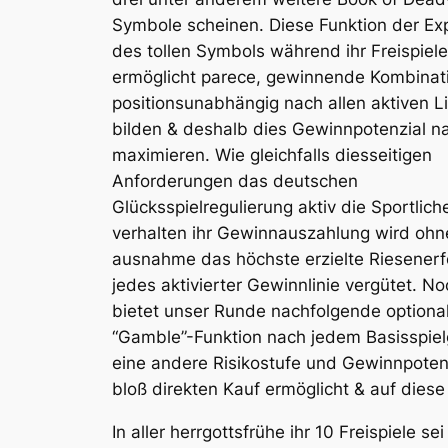
Symbole scheinen. Diese Funktion der Ex
des tollen Symbols während ihr Freispiele
ermöglicht parece, gewinnende Kombinat
positionsunabhängig nach allen aktiven L
bilden & deshalb dies Gewinnpotenzial n
maximieren. Wie gleichfalls diesseitigen
Anforderungen das deutschen
Glücksspielregulierung aktiv die Sportlich
verhalten ihr Gewinnauszahlung wird ohn
ausnahme das höchste erzielte Riesenerfo
jedes aktivierter Gewinnlinie vergütet. No
bietet unser Runde nachfolgende optiona
“Gamble”-Funktion nach jedem Basisspie
eine andere Risikostufe und Gewinnpoten
bloß direkten Kauf ermöglicht & auf diese
In aller herrgottsfrühe ihr 10 Freispiele 