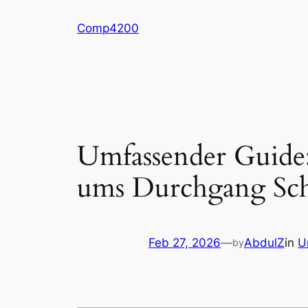
Skip
Comp4200
to
content
Umfassender Guide:
ums Durchgang Sch
Feb 27, 2026
—
AbdulZ
in
U
by