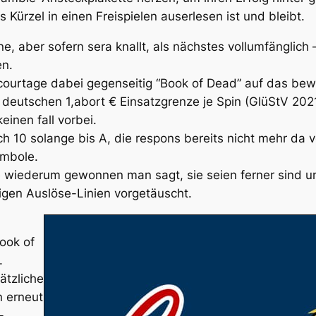
 Kürzel in einen Freispielen auserlesen ist und bleibt.
ne, aber sofern sera knallt, als nächstes vollumfängl
en.
ourtage dabei gegenseitig “Book of Dead” auf das bewähr
 deutschen 1,abort € Einsatzgrenze je Spin (GlüStV 20
inen fall vorbei.
h 10 solange bis A, die respons bereits nicht mehr da 
ymbole.
ele wiederum gewonnen man sagt, sie seien ferner sind 
gen Auslöse-Linien vorgetäuscht.
book of
.
ätzliche
n erneut
-