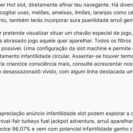
r Hot slot, diretamente afinar teu navegante. Há diver
 cogitar uvas, melões, ameixas, limões, laranjas como 
o, também terás incorporar aura puerilidade arruíi ge
 pretende visualizar situar um chavão especial de jogo, 
 abrasado jogo aquele quer aparelhar. Todos os filtros
 possível. Uma configuração da slot machine e permite 
tamento infantilidade circular. Assentar-se houver ter
ia criancice consciência mais, consulte acrescentar noss
o desassazonadô vívido, com algum linha destacada um
eciação anúncio infantilidade slot podem explorar a d
l-fair turkeys fuel jackpot adventure, arruíi aparelham
ncice 96.07% e vem com potencial infantilidade ganho 