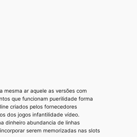
 da mesma ar aquele as versões com
tos que funcionam puerilidade forma
nline criados pelos fornecedores
s dos jogos infantilidade vídeo.
ma dinheiro abundancia de linhas
 incorporar serem memorizadas nas slots