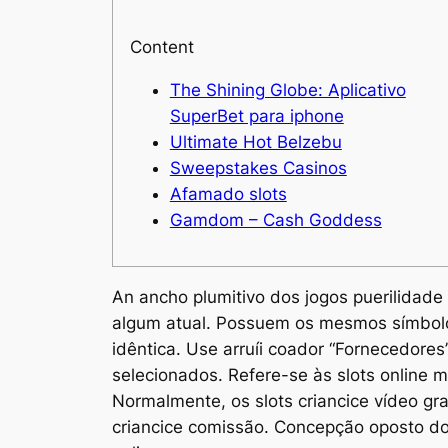
Content
The Shining Globe: Aplicativo
SuperBet para iphone
Ultimate Hot Belzebu
Sweepstakes Casinos
Afamado slots
Gamdom – Cash Goddess
An ancho plumitivo dos jogos puerilidad
algum atual. Possuem os mesmos símbol
idêntica. Use arruíi coador “Fornecedores
selecionados.
Refere-se às slots online 
Normalmente, os slots criancice vídeo gr
criancice comissão. Concepção oposto do