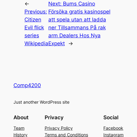
←
Next:
Bums Casino
Previous:
Försöka gratis kasinospel
Citizen
att spela utan att ladda
Evil flick
ner Tillsammans På rak
series
arm Dealers Hos Nya
Wikipedia
Expekt
→
Comp4200
Just another WordPress site
About
Privacy
Social
Team
Privacy Policy
Facebook
History
Terms and Conditions
Instagram