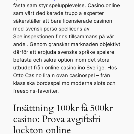
fästa sam styr spelupplevelse.
Casino.online
sam vårt dedikerade trupp a experter
säkerställer att bara licensierade casinon
med svensk perso spellicens av
Spelinspektionen finns tillsammans på vår
andel. Genom granskar marknaden objektivt
därför att erbjuda svenska språke spelare
befästa och säkra option inom det stora
utbudet från online casino ino Sverige. Hos
Otto Casino lira n ovan casinospel – från
klassiska bordsspel mo moderna slots och
freespins-favoriter.
Insättning 100kr få 500kr
casino: Prova avgiftsfri
lockton online