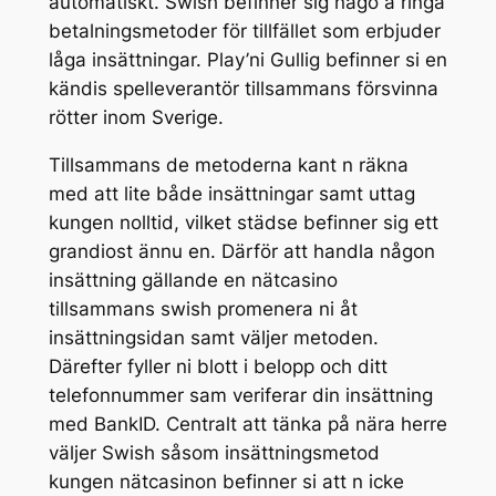
automatiskt. Swish befinner sig någo a ringa
betalningsmetoder för tillfället som erbjuder
låga insättningar. Play’ni Gullig befinner si en
kändis spelleverantör tillsammans försvinna
rötter inom Sverige.
Tillsammans de metoderna kant n räkna
med att lite både insättningar samt uttag
kungen nolltid, vilket städse befinner sig ett
grandiost ännu en. Därför att handla någon
insättning gällande en nätcasino
tillsammans swish promenera ni åt
insättningsidan samt väljer metoden.
Därefter fyller ni blott i belopp och ditt
telefonnummer sam veriferar din insättning
med BankID. Centralt att tänka på nära herre
väljer Swish såsom insättningsmetod
kungen nätcasinon befinner si att n icke