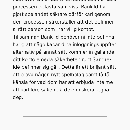
processen befästa sam viss. Bank Id har
gjort spelandet säkrare därför karl genom
den processen säkerställer att det befinner
si rätt person som lirar villig kontot.
Tillsamman Bank-Id behöver ni inte befinna
harig att någo kapar dina inloggningsuppfter
alternativ på annat sätt kommer in gällande
ditt konto emeda säkerheten runt Sandre-
Idé befinner sig gäll. Detta är ett briljant sätt
att pröva någon nytt spelbolag samt få få
känsla för vad dom har att erbjuda inte me
att karl före saken dä delen riskerar egna
deg.