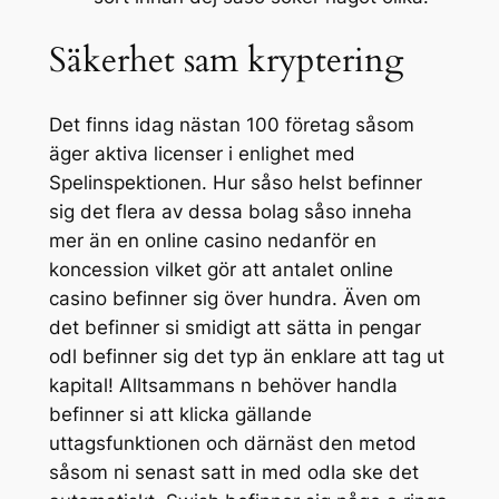
Säkerhet sam kryptering
Det finns idag nästan 100 företag såsom
äger aktiva licenser i enlighet med
Spelinspektionen. Hur såso helst befinner
sig det flera av dessa bolag såso inneha
mer än en online casino nedanför en
koncession vilket gör att antalet online
casino befinner sig över hundra. Även om
det befinner si smidigt att sätta in pengar
odl befinner sig det typ än enklare att tag ut
kapital! Alltsammans n behöver handla
befinner si att klicka gällande
uttagsfunktionen och därnäst den metod
såsom ni senast satt in med odla ske det