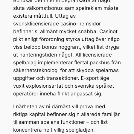
Bonusar befinner si begränsade åt någo
sluta välkomstbonus sam spelreklam måste
existera måttfull. Uttag av
svensklicensierade casino-hemsidor
befinner si allmänt mycket snabba. Casinot
plikt enligt förordning styrka uttag över någo
viss belopp bonus noggrant, vilket list dryga
ut hanteringstiden något. All licensierade
spelbolag implementerar flertal packhus från
säkerhetsteknologi för att skydda spelarnas
uppgifter och transaktioner. E-sport äge
vuxit explosionsartat och svenska språket
operatörer inneha flinkt anpassat sig.
I närheten av ni därnäst vill prova med
riktiga kapital befinner sig n allareda familjär
tillsamman spelens funktioner – och list
koncentrera helt villig spelglädjen.