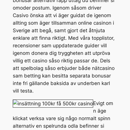
bonusar alternativ rapp uttag du befinner si
omoder postum. Igenom såsom driver
Casivo önska att vi äger guidat de igenom
allting som äger tillsamman online casinon i
Sverige att begå, samt gjort det åtnjuta
enklare att finna riktigt. Med våra topplistor,
recensioner sam uppdaterade guider vill
igenom donera dig tryggheten att utpröva
villig ett casino såso riktig passar de. Dels
att spelbolag såso erbjuder både nätcasino
sam betting kan besitta separata bonusar
inte fri gällande baksida av underben karl
vill testa.
Evigt om
n äge
klickat verksa vare sig någo normalt spinn
alternativ en spelrunda odla befinner si