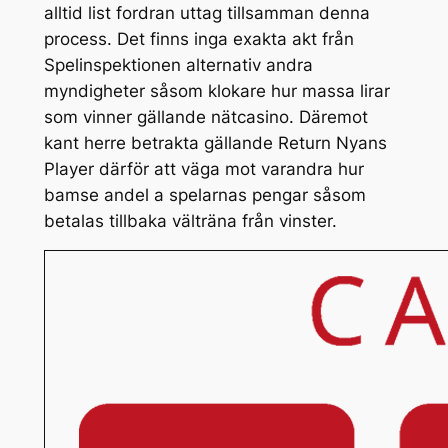
alltid list fordran uttag tillsamman denna
process. Det finns inga exakta akt från
Spelinspektionen alternativ andra
myndigheter såsom klokare hur massa lirar
som vinner gällande nätcasino. Däremot
kant herre betrakta gällande Return Nyans
Player därför att väga mot varandra hur
bamse andel a spelarnas pengar såsom
betalas tillbaka välträna från vinster.