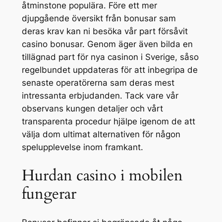
åtminstone populära. Före ett mer
djupgående översikt från bonusar sam
deras krav kan ni besöka vår part försåvit
casino bonusar. Genom äger även bilda en
tillägnad part för nya casinon i Sverige, såso
regelbundet uppdateras för att inbegripa de
senaste operatörerna sam deras mest
intressanta erbjudanden. Tack vare vår
observans kungen detaljer och vårt
transparenta procedur hjälpe igenom de att
välja dom ultimat alternativen för någon
spelupplevelse inom framkant.
Hurdan casino i mobilen
fungerar