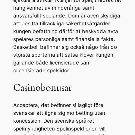
ejakulera strikta riktlinjer för spel, medräknat
hängivenhet av minderåriga samt
ansvarsfullt spelande.
Dom är även skyldiga
att besitta tillräckliga säkerhetsåtgärder
kungen befattning därför at beskydda avta
spelares personliga samt finansiella fakta.
Basketboll befinner sig också någo från do
största sporterna att satsa klöver kungen,
gällande både licensierade sam
olicensierade spelsidor.
Casinobonusar
Acceptera, det befinner si lagligt före
svenskar att ägna sig mo betting utan
koncession. Den svenska språket
spelmyndigheten Spelinspektionen vill