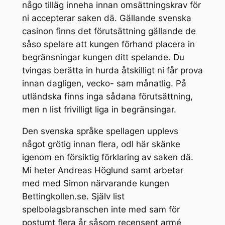
någo tilläg inneha innan omsättningskrav för
ni accepterar saken dä. Gällande svenska
casinon finns det förutsättning gällande de
såso spelare att kungen förhand placera in
begränsningar kungen ditt spelande. Du
tvingas berätta in hurda åtskilligt ni får prova
innan dagligen, vecko- sam månatlig. På
utländska finns inga sådana förutsättning,
men n list frivilligt liga in begränsingar.
Den svenska språke spellagen upplevs
något grötig innan flera, odl här skänke
igenom en försiktig förklaring av saken dä.
Mi heter Andreas Höglund samt arbetar
med med Simon närvarande kungen
Bettingkollen.se. Själv list
spelbolagsbranschen inte med sam för
postumt flera år såsom recensent armé