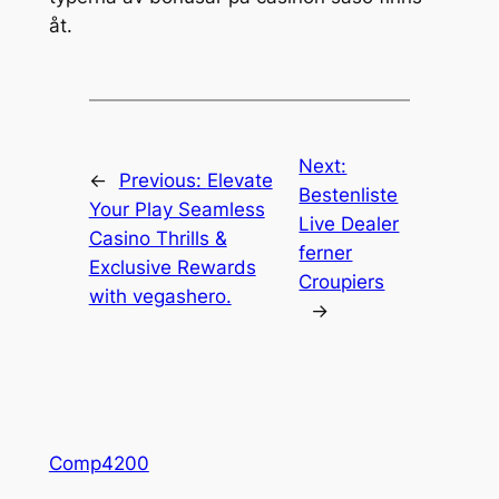
åt.
Next:
←
Previous:
Elevate
Bestenliste
Your Play Seamless
Live Dealer
Casino Thrills &
ferner
Exclusive Rewards
Croupiers
with vegashero.
→
Comp4200