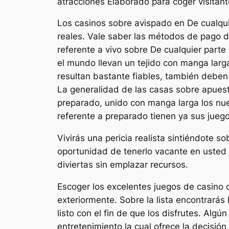
atracciones Elaborado para coger visitant
Los casinos sobre avispado en De cualqu
reales. Vale saber las métodos de pago di
referente a vivo sobre De cualquier part
el mundo llevan un tejido con manga larg
resultan bastante fiables, también deben
La generalidad de las casas sobre apuesta
preparado, unido con manga larga los nuev
referente a preparado tienen ya sus juego
Vivirás una pericia realista sintiéndote s
oportunidad de tenerlo vacante en usted 
diviertas sin emplazar recursos.
Escoger los excelentes juegos de casino
exteriormente. Sobre la lista encontrarás
listo con el fin de que los disfrutes. Alg
entretenimiento la cual ofrece la decisió