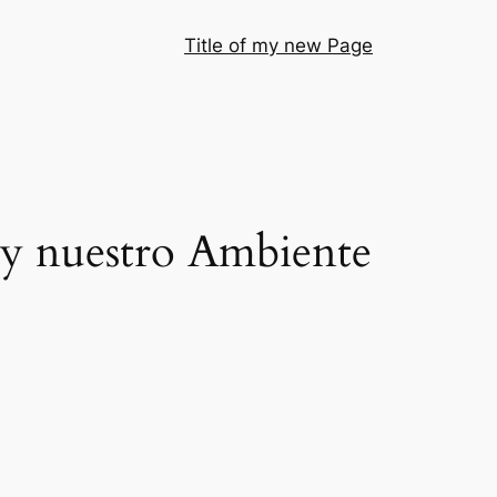
Title of my new Page
ú y nuestro Ambiente