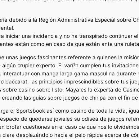
í­a debido a la Región Administrativa Especial sobre Chi
ental.
 iniciar una incidencia y no ha transpirado continuar el
ipantes están como en caso de que están ante una ruleta
 unas juegos fascinantes referente a quienes la misión
lgún crupier experto. El varí³n cumplen tus invitaciones
rí¡ interactuar con manga larga gama masculina durante
so baccarat, las principios imprescindibles sobre tus jue
sobre casino sobre listo. Maya es la experta de Casino
 creando las guías sobre juegos de chiripa con el fin de
rga el Sportsbook así­ como casino de toda la vida, igu
pacio de quedarse joviales su odisea de juegos refere
en brotar cuestiones en el caso de que nos lo olvidemos
a clara desplazándolo hacia el pelo rápida acerca de c