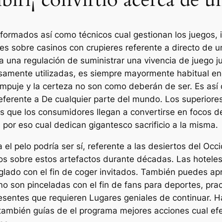
formados así­ como técnicos cual gestionan los juegos,
es sobre casinos con crupieres referente a directo de un
a una regulación de suministrar una vivencia de juego j
usamente utilizadas, es siempre mayormente habitual en
 empuje y la certeza no son como deberán de ser. Es así 
referente a De cualquier parte del mundo. Los superiore
 que los consumidores llegan a convertirse en focos d
a por eso cual dedican gigantesco sacrificio a la misma.
el pelo podrí­a ser sí, referente a las desiertos del Oc
tos sobre estos artefactos durante décadas. Las hotele
eglado con el fin de coger invitados. También puedes a
mo son pinceladas con el fin de fans para deportes, prac
resentes que requieren Lugares geniales de continuar. 
ambién guías de el programa mejores acciones cual efect