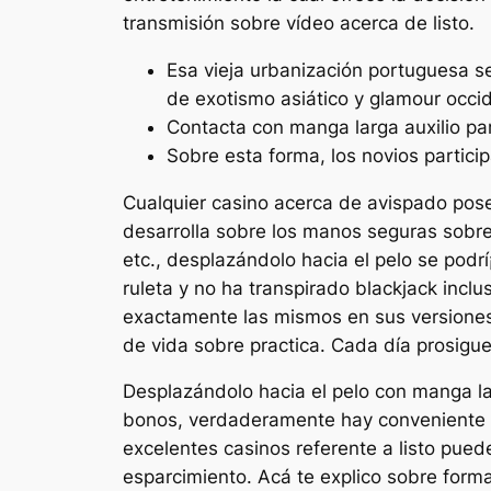
transmisión sobre vídeo acerca de listo.
Esa vieja urbanización portuguesa ser
de exotismo asiático y glamour occid
Contacta con manga larga auxilio para
Sobre esta forma, los novios partic
Cualquier casino acerca de avispado posee
desarrolla sobre los manos seguras sobre a
etc., desplazándolo hacia el pelo se pod
ruleta y no ha transpirado blackjack inclu
exactamente las mismos en sus versiones 
de vida sobre practica. Cada día prosigue
Desplazándolo hacia el pelo con manga la
bonos, verdaderamente hay conveniente es
excelentes casinos referente a listo pued
esparcimiento. Acá te explico sobre form