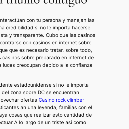
 interactúan con tu persona y manejan las
a credibilidad si no le importa hacerse
usta y transparente. Cubo que las casinos
contrarse con casinos en internet sobre
que que es necesario tratar, sobre todo,
s casinos sobre preparado en internet de
e luces preocupan debido a la confianza
cidente estadounidense si no le importa
s del zona sobre DC se encuentran
provechar ofertas
Casino rock climber
ticantes an una leyenda, familias con el
Haya cosas que realizar esto cantidad de
uar A lo largo de un triste así­ como