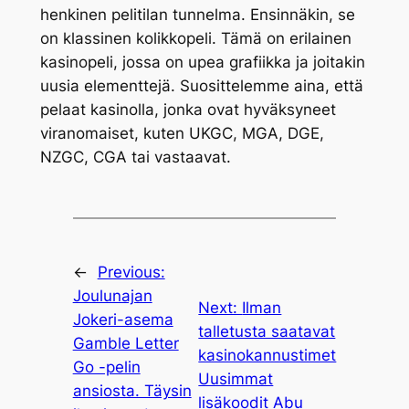
henkinen pelitilan tunnelma. Ensinnäkin, se
on klassinen kolikkopeli. Tämä on erilainen
kasinopeli, jossa on upea grafiikka ja joitakin
uusia elementtejä. Suosittelemme aina, että
pelaat kasinolla, jonka ovat hyväksyneet
viranomaiset, kuten UKGC, MGA, DGE,
NZGC, CGA tai vastaavat.
←
Previous:
Joulunajan
Next:
Ilman
Jokeri-asema
talletusta saatavat
Gamble Letter
kasinokannustimet
Go -pelin
Uusimmat
ansiosta. Täysin
lisäkoodit Abu