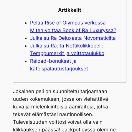
Artikkelit
Pelaa Rise of Olympus verkossa –
Miten voittaa Book of Ra Luxuryssa?
Julkaisu Ra Deluxesta Novomaticilta
Julkaisu Ra:lta Nettikolikkopeli:
Temppumerkit ja voittotaulukko
Reload-bonukset ja
käteispalautustarjoukset
Jokainen peli on suunniteltu tarjoamaan
uuden kokemuksen, jossa on viehättävä
kuva ja mielenkiintoisia ääniraitoja, jotka
tekevät elämästäsi nautinnollisen.
Tulevaisuuden voittosi voivat olla vain
klikkauksen päässä!
Jackpotjoyssa olemme