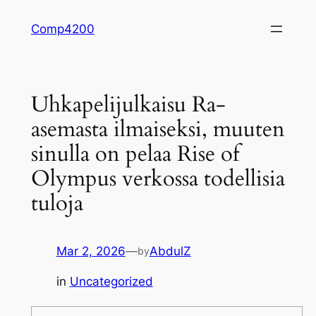
Skip
Comp4200
to
content
Uhkapelijulkaisu Ra-
asemasta ilmaiseksi, muuten
sinulla on pelaa Rise of
Olympus verkossa todellisia
tuloja
Mar 2, 2026
—
AbdulZ
by
in
Uncategorized