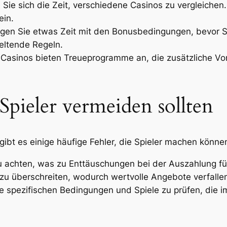
ie sich die Zeit, verschiedene Casinos zu vergleichen.
ein.
gen Sie etwas Zeit mit den Bonusbedingungen, bevor Sie
ltende Regeln.
 Casinos bieten Treueprogramme an, die zusätzliche Vort
 Spieler vermeiden sollten
, gibt es einige häufige Fehler, die Spieler machen könne
 achten, was zu Enttäuschungen bei der Auszahlung fü
 zu überschreiten, wodurch wertvolle Angebote verfalle
e spezifischen Bedingungen und Spiele zu prüfen, die i