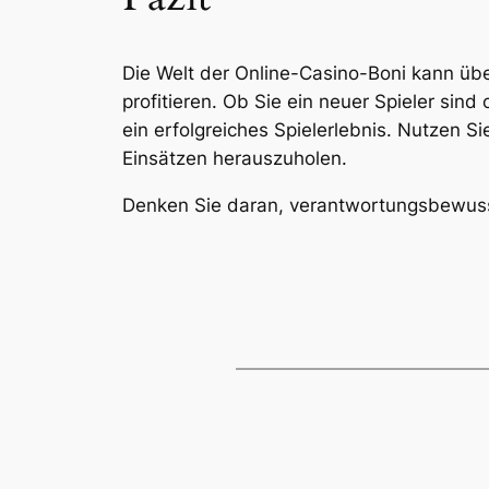
Die Welt der Online-Casino-Boni kann übe
profitieren. Ob Sie ein neuer Spieler sin
ein erfolgreiches Spielerlebnis. Nutzen S
Einsätzen herauszuholen.
Denken Sie daran, verantwortungsbewusst 