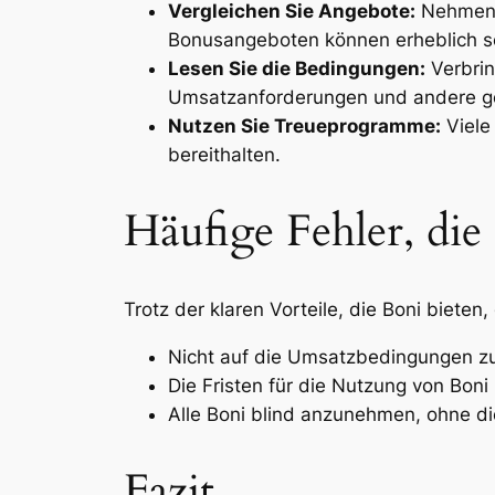
Vergleichen Sie Angebote:
Nehmen S
Bonusangeboten können erheblich s
Lesen Sie die Bedingungen:
Verbrin
Umsatzanforderungen und andere ge
Nutzen Sie Treueprogramme:
Viele
bereithalten.
Häufige Fehler, die
Trotz der klaren Vorteile, die Boni bieten
Nicht auf die Umsatzbedingungen zu
Die Fristen für die Nutzung von Boni
Alle Boni blind anzunehmen, ohne di
Fazit