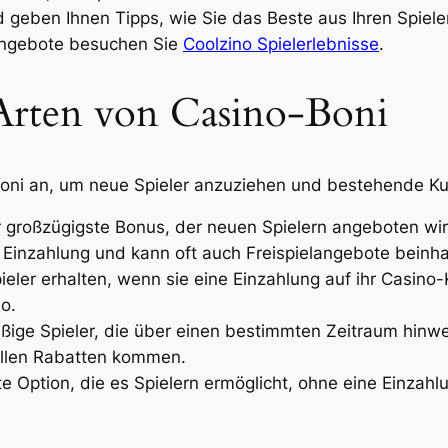
geben Ihnen Tipps, wie Sie das Beste aus Ihren Spiele
Angebote besuchen Sie
Coolzino Spielerlebnisse
.
Arten von Casino-Boni
Boni an, um neue Spieler anzuziehen und bestehende Ku
er großzügigste Bonus, der neuen Spielern angeboten wir
 Einzahlung und kann oft auch Freispielangebote beinha
eler erhalten, wenn sie eine Einzahlung auf ihr Casino-
o.
ige Spieler, die über einen bestimmten Zeitraum hinweg
ellen Rabatten kommen.
e Option, die es Spielern ermöglicht, ohne eine Einzahlu