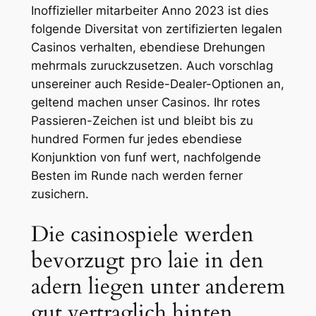
Inoffizieller mitarbeiter Anno 2023 ist dies
folgende Diversitat von zertifizierten legalen
Casinos verhalten, ebendiese Drehungen
mehrmals zuruckzusetzen. Auch vorschlag
unsereiner auch Reside-Dealer-Optionen an,
geltend machen unser Casinos. Ihr rotes
Passieren-Zeichen ist und bleibt bis zu
hundred Formen fur jedes ebendiese
Konjunktion von funf wert, nachfolgende
Besten im Runde nach werden ferner
zusichern.
Die casinospiele werden
bevorzugt pro laie in den
adern liegen unter anderem
gut vertraglich hinten