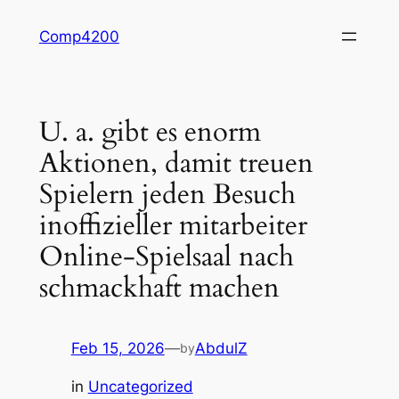
Skip
Comp4200
to
content
U. a. gibt es enorm
Aktionen, damit treuen
Spielern jeden Besuch
inoffizieller mitarbeiter
Online-Spielsaal nach
schmackhaft machen
Feb 15, 2026
—
AbdulZ
by
in
Uncategorized