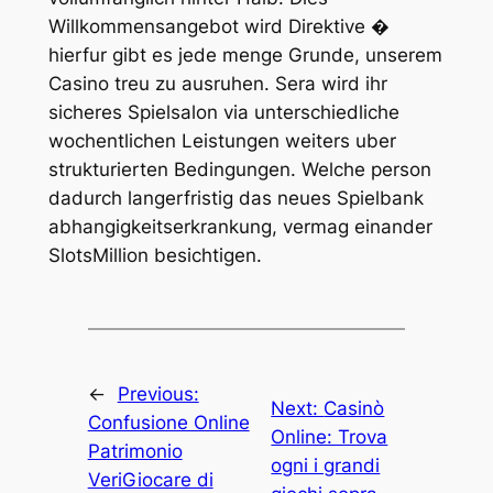
Willkommensangebot wird Direktive �
hierfur gibt es jede menge Grunde, unserem
Casino treu zu ausruhen. Sera wird ihr
sicheres Spielsalon via unterschiedliche
wochentlichen Leistungen weiters uber
strukturierten Bedingungen. Welche person
dadurch langerfristig das neues Spielbank
abhangigkeitserkrankung, vermag einander
SlotsMillion besichtigen.
←
Previous:
Next:
Casinò
Confusione Online
Online: Trova
Patrimonio
ogni i grandi
VeriGiocare di