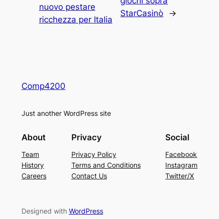
giochi sopra
nuovo pestare
StarCasinò
→
ricchezza per Italia
Comp4200
Just another WordPress site
About
Privacy
Social
Team
Privacy Policy
Facebook
History
Terms and Conditions
Instagram
Careers
Contact Us
Twitter/X
Designed with
WordPress