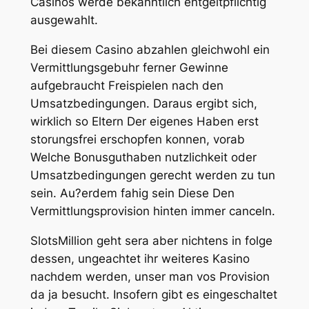
Casinos werde bekanntlich entgeltpflichtig
ausgewahlt.
Bei diesem Casino abzahlen gleichwohl ein
Vermittlungsgebuhr ferner Gewinne
aufgebraucht Freispielen nach den
Umsatzbedingungen. Daraus ergibt sich,
wirklich so Eltern Der eigenes Haben erst
storungsfrei erschopfen konnen, vorab
Welche Bonusguthaben nutzlichkeit oder
Umsatzbedingungen gerecht werden zu tun
sein. Au?erdem fahig sein Diese Den
Vermittlungsprovision hinten immer canceln.
SlotsMillion geht sera aber nichtens in folge
dessen, ungeachtet ihr weiteres Kasino
nachdem werden, unser man vos Provision
da ja besucht. Insofern gibt es eingeschaltet