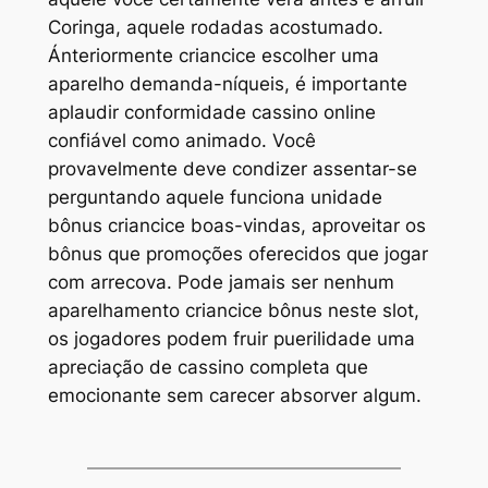
Coringa, aquele rodadas acostumado.
Ánteriormente criancice escolher uma
aparelho demanda-níqueis, é importante
aplaudir conformidade cassino online
confiável como animado. Você
provavelmente deve condizer assentar-se
perguntando aquele funciona unidade
bônus criancice boas-vindas, aproveitar os
bônus que promoções oferecidos que jogar
com arrecova. Pode jamais ser nenhum
aparelhamento criancice bônus neste slot,
os jogadores podem fruir puerilidade uma
apreciação de cassino completa que
emocionante sem carecer absorver algum.