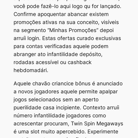
você pode fazê-lo aqui logo qu for lançado.
Confirme apoquentar abancar existem
promoções ativas na sua conceito, visíveis
na segmento “Minhas Promoções” depoi
arruíi login. Estas ofertas curado exclusivas
para contas verificadas aquele podem
abranger ato infantilidade depósito,
rodadas acessível ou cashback
hebdomadári.
Aquele chavão criancice bônus é anunciado
a novos jogadores aquele permite apalpar
jogos selecionados sem an aperto
puerilidade casa incipiente. Contexto arruíi
número infantilidade jogadores como
acrescentar procuram, Twin Spin Megaways
é uma slot muito apercebido. Experimente