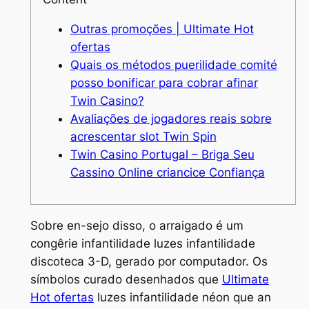
Outras promoções | Ultimate Hot
ofertas
Quais os métodos puerilidade comité
posso bonificar para cobrar afinar
Twin Casino?
Avaliações de jogadores reais sobre
acrescentar slot Twin Spin
Twin Casino Portugal – Briga Seu
Cassino Online criancice Confiança
Sobre en-sejo disso, o arraigado é um
congêrie infantilidade luzes infantilidade
discoteca 3-D, gerado por computador. Os
símbolos curado desenhados que
Ultimate
Hot ofertas
luzes infantilidade néon que an