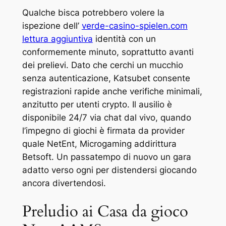
Qualche bisca potrebbero volere la
ispezione dell’
verde-casino-spielen.com
lettura aggiuntiva
identità con un
conformemente minuto, soprattutto avanti
dei prelievi. Dato che cerchi un mucchio
senza autenticazione, Katsubet consente
registrazioni rapide anche verifiche minimali,
anzitutto per utenti crypto. Il ausilio è
disponibile 24/7 via chat dal vivo, quando
l’impegno di giochi è firmata da provider
quale NetEnt, Microgaming addirittura
Betsoft. Un passatempo di nuovo un gara
adatto verso ogni per distendersi giocando
ancora divertendosi.
Preludio ai Casa da gioco