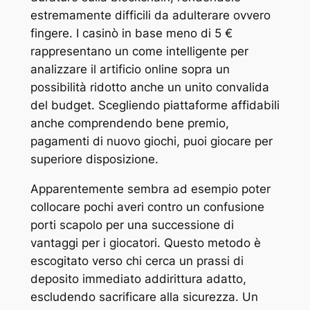
estremamente difficili da adulterare ovvero
fingere. I casinò in base meno di 5 €
rappresentano un come intelligente per
analizzare il artificio online sopra un
possibilità ridotto anche un unito convalida
del budget. Scegliendo piattaforme affidabili
anche comprendendo bene premio,
pagamenti di nuovo giochi, puoi giocare per
superiore disposizione.
Apparentemente sembra ad esempio poter
collocare pochi averi contro un confusione
porti scapolo per una successione di
vantaggi per i giocatori. Questo metodo è
escogitato verso chi cerca un prassi di
deposito immediato addirittura adatto,
escludendo sacrificare alla sicurezza. Un