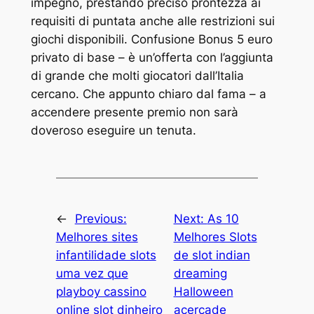
impegno, prestando preciso prontezza ai
requisiti di puntata anche alle restrizioni sui
giochi disponibili. Confusione Bonus 5 euro
privato di base – è un’offerta con l’aggiunta
di grande che molti giocatori dall’Italia
cercano. Che appunto chiaro dal fama – a
accendere presente premio non sarà
doveroso eseguire un tenuta.
←
Previous:
Next:
As 10
Melhores sites
Melhores Slots
infantilidade slots
de slot indian
uma vez que
dreaming
playboy cassino
Halloween
online slot dinheiro
acercade