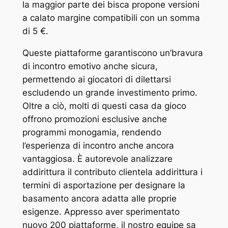
la maggior parte dei bisca propone versioni
a calato margine compatibili con un somma
di 5 €.
Queste piattaforme garantiscono un’bravura
di incontro emotivo anche sicura,
permettendo ai giocatori di dilettarsi
escludendo un grande investimento primo.
Oltre a ciò, molti di questi casa da gioco
offrono promozioni esclusive anche
programmi monogamia, rendendo
l’esperienza di incontro anche ancora
vantaggiosa. È autorevole analizzare
addirittura il contributo clientela addirittura i
termini di asportazione per designare la
basamento ancora adatta alle proprie
esigenze. Appresso aver sperimentato
nuovo 200 piattaforme, il nostro equipe sa