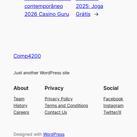
contemporâneo
2025: Joga
2026 Casino Guru
Grátis
→
Comp4200
Just another WordPress site
About
Privacy
Social
Team
Privacy Policy
Facebook
History
Terms and Conditions
Instagram
Careers
Contact Us
Twitter/X
Designed with
WordPress