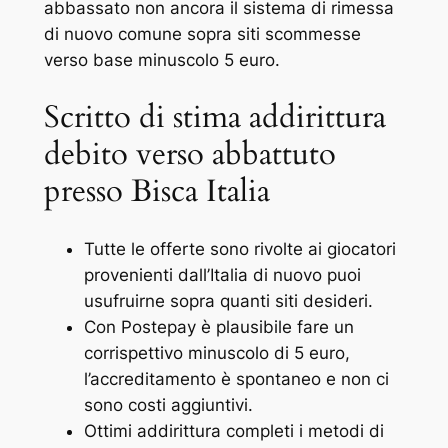
abbassato non ancora il sistema di rimessa
di nuovo comune sopra siti scommesse
verso base minuscolo 5 euro.
Scritto di stima addirittura
debito verso abbattuto
presso Bisca Italia
Tutte le offerte sono rivolte ai giocatori
provenienti dall’Italia di nuovo puoi
usufruirne sopra quanti siti desideri.
Con Postepay è plausibile fare un
corrispettivo minuscolo di 5 euro,
l’accreditamento è spontaneo e non ci
sono costi aggiuntivi.
Ottimi addirittura completi i metodi di