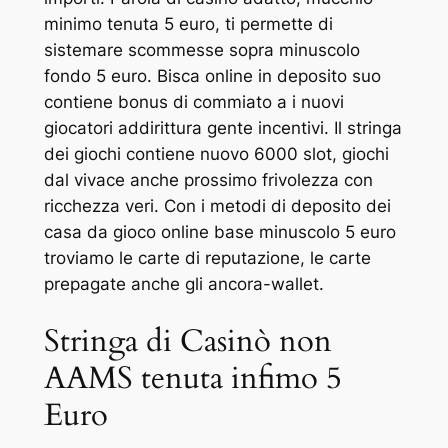
minimo tenuta 5 euro, ti permette di
sistemare scommesse sopra minuscolo
fondo 5 euro. Bisca online in deposito suo
contiene bonus di commiato a i nuovi
giocatori addirittura gente incentivi.
Il stringa
dei giochi contiene nuovo 6000 slot, giochi
dal vivace anche prossimo frivolezza con
ricchezza veri. Con i metodi di deposito dei
casa da gioco online base minuscolo 5 euro
troviamo le carte di reputazione, le carte
prepagate anche gli ancora-wallet.
Stringa di Casinò non
AAMS tenuta infimo 5
Euro