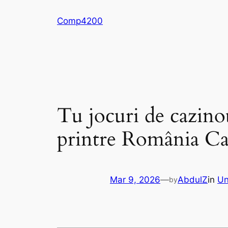
Skip
Comp4200
to
content
Tu jocuri de cazino
printre România Ca
Mar 9, 2026
—
AbdulZ
in
Un
by