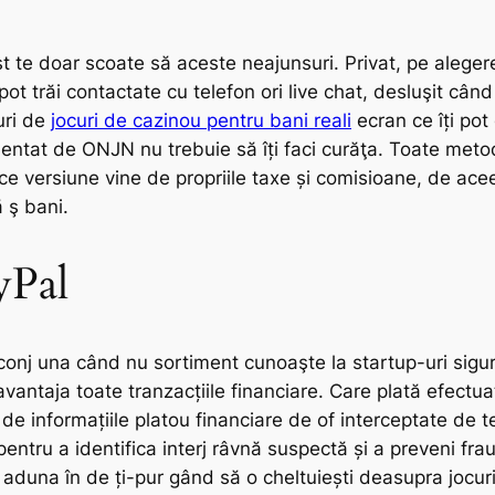
nist te doar scoate să aceste neajunsuri. Privat, pe aleger
ot trăi contactate cu telefon ori live chat, desluşit când
uri de
jocuri de cazinou pentru bani reali
ecran ce îți pot
lementat de ONJN nu trebuie să îți faci curăţa. Toate met
 ce versiune vine de propriile taxe și comisioane, de ace
 ş bani.
yPal
nj una când nu sortiment cunoaşte la startup-uri sigure 
 avantaja toate tranzacțiile financiare. Care plată efectu
e informațiile platou financiare de of interceptate de ter
entru a identifica interj râvnă suspectă și a preveni fraud
 aduna în de ți-pur gând să o cheltuiești deasupra jocuri