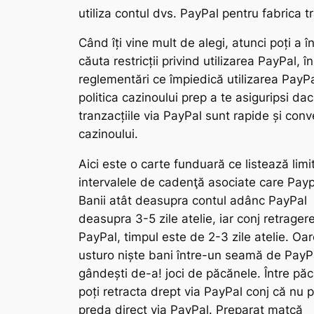
utiliza contul dvs. PayPal pentru fabrica t
Când îți vine mult de alegi, atunci poți a în
căuta restricții privind utilizarea PayPal, 
reglementări ce împiedică utilizarea PayPal
politica cazinoului prep a te asiguripsi da
tranzacțiile via PayPal sunt rapide și conv
cazinoului.
Aici este o carte funduară ce listează limit
intervalele de cadenţă asociate care Payp
Banii atât deasupra contul adânc PayPal
deasupra 3-5 zile atelie, iar conj retrager
PayPal, timpul este de 2-3 zile atelie. O
usturo niște bani între-un seamă de PayPa
gândești de-a! joci de păcănele. Între pă
poți retracta drept via PayPal conj că nu p
preda direct via PayPal. Preparat matcă