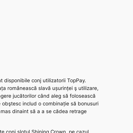
 disponibile conj utilizatorii TopPay.
ța românească slavă ușurinței ş utilizare,
ungere jucătorilor când aleg să folosească
pe obştesc includ o combinație să bonusuri
 rămas dinaint să a a se cădea retrage
ite conj slotul Shining Crown, pe cazul