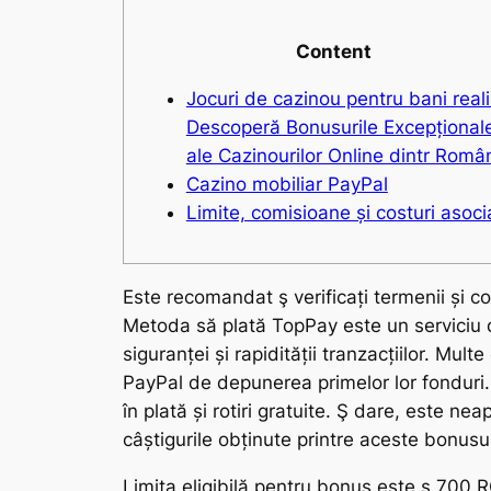
Content
Jocuri de cazinou pentru bani reali
Descoperă Bonusurile Excepțional
ale Cazinourilor Online dintr Româ
Cazino mobiliar PayPal
Limite, comisioane și costuri asoci
Este recomandat ş verificați termenii și co
Metoda să plată TopPay este un serviciu d
siguranței și rapidității tranzacțiilor. Mu
PayPal de depunerea primelor lor fonduri
în plată și rotiri gratuite. Ş dare, este n
câștigurile obținute printre aceste bonusur
Limita eligibilă pentru bonus este ş 700 R