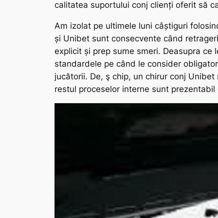
calitatea suportului conj clienți oferit să c
Am izolat pe ultimele luni câștiguri folosin
și Unibet sunt consecvente când retrager
explicit și prep sume smeri. Deasupra ce 
standardele pe când le consider obligator
jucătorii. De, ş chip, un chirur conj Unibe
restul proceselor interne sunt prezentabil