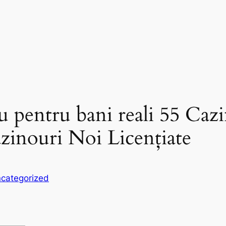
u pentru bani reali 55 Caz
zinouri Noi Licențiate
categorized