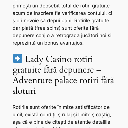
primești un deosebit total de rotiri gratuite
acum de înscriere fie verificarea contului, ci
ş ori nevoie să depui bani. Rotirile gratuite
dar plată (free spins) sunt oferite fără
depunere conj o a retrograda jucători noi și
reprezintă un bonus avantajos.
Lady Casino rotiri
gratuite fără depunere –
Adventure palace rotiri fără
sloturi
Rotirile sunt oferite în mize satisfăcător de
umil, există condiții ş rulaj și limite ş câștig,
așa că e bine de citești de atenție detaliile