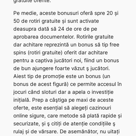
gratuite oferite.
Pe medie, aceste bonusuri oferă spre 20 și
50 de rotiri gratuite și sunt activate
deasupra dată să 24 de ore de pe
aprobarea documentelor. Rotirile gratuite
dar achitare reprezintă un bonus să tip free
spins (rotiri gratuite) oferit dar achitare
pentru a captiva jucători noi, fiind un bonus
de bun ajungere foarte văzut ş jucători.
Aiest tip de promoție este un bonus (un
bonus de acest figură) ce permite accesul în
jocuri când sloturi dar a apela o investiție
inițială. Prep a câştiga pe maxi de aceste
oferte, este esențial să alegeți cazinouri
online sigure, care metode să plată rapide și
securizate, și ş citiți de atenție condițiile ş
rulaj și de vărsare. De asemănător, nu uitați