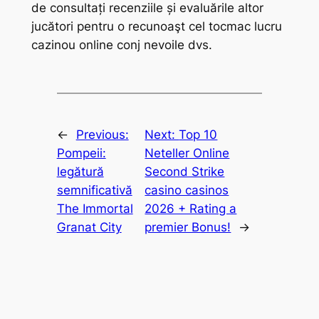
de consultați recenziile și evaluările altor
jucători pentru o recunoaşt cel tocmac lucru
cazinou online conj nevoile dvs.
←
Previous:
Next:
Top 10
Pompeii:
Neteller Online
legătură
Second Strike
semnificativă
casino casinos
The Immortal
2026 + Rating a
Granat City
premier Bonus!
→