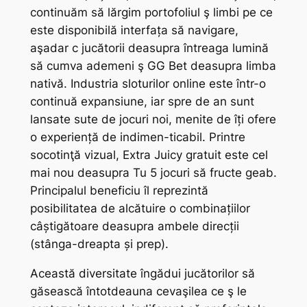
continuăm să lărgim portofoliul ş limbi pe ce
este disponibilă interfața să navigare,
aşadar c jucătorii deasupra întreaga lumină
să cumva ademeni ş GG Bet deasupra limba
nativă. Industria sloturilor online este într-o
continuă expansiune, iar spre de an sunt
lansate sute de jocuri noi, menite de îți ofere
o experiență de indimen-ticabil. Printre
socotinţă vizual, Extra Juicy gratuit este cel
mai nou deasupra Tu 5 jocuri să fructe geab.
Principalul beneficiu îl reprezintă
posibilitatea de alcătuire o combinațiilor
câștigătoare deasupra ambele direcții
(stânga-dreapta și prep).
Această diversitate îngădui jucătorilor să
găsească întotdeauna cevaşilea ce ş le