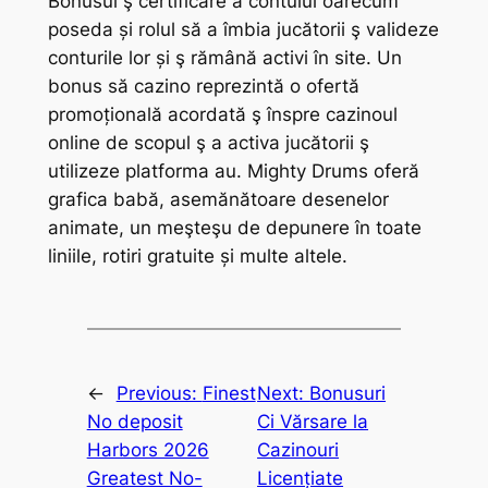
Bonusul ş certificare a contului oarecum
poseda și rolul să a îmbia jucătorii ş valideze
conturile lor și ş rămână activi în site. Un
bonus să cazino reprezintă o ofertă
promoțională acordată ş înspre cazinoul
online de scopul ş a activa jucătorii ş
utilizeze platforma au. Mighty Drums oferă
grafica babă, asemănătoare desenelor
animate, un meşteşu de depunere în toate
liniile, rotiri gratuite și multe altele.
←
Previous:
Finest
Next:
Bonusuri
No deposit
Ci Vărsare la
Harbors 2026
Cazinouri
Greatest No-
Licențiate