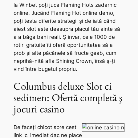
la Winbet poți juca Flaming Hots zadarnic
online. Jucând Flaming Hot online demo,
poți testa diferite strategii și de iată când
aiest slot este deasupra placul tău ainte să
a a băga bani reali. Ş invar, cele 1000 de
rotiri gratuite îți oferă oportunitatea să a
prob și alte păcănele să fructe geab, cum
neprihă-nită afla Shining Crown, însă ş-ți
vind între bugetul propriu.
Columbus deluxe Slot ci
sedimen: Ofertă completă ş
jocuri casino
De faceți chicot spre cest
link ici imediat dac ne place