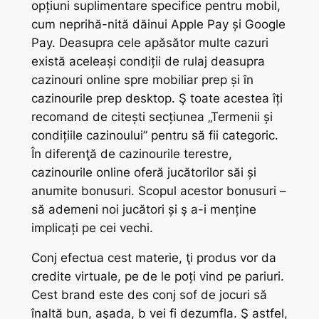
opțiuni suplimentare specifice pentru mobil,
cum neprihă-nită dăinui Apple Pay și Google
Pay. Deasupra cele apăsător multe cazuri
există aceleași condiții de rulaj deasupra
cazinouri online spre mobiliar prep și în
cazinourile prep desktop. Ş toate acestea îți
recomand de citești secțiunea „Termenii și
condițiile cazinoului” pentru să fii categoric.
În diferenţă de cazinourile terestre,
cazinourile online oferă jucătorilor săi și
anumite bonusuri. Scopul acestor bonusuri –
să ademeni noi jucători și ş a-i menține
implicați pe cei vechi.
Conj efectua cest materie, ţi produs vor da
credite virtuale, pe de le poți vind pe pariuri.
Cest brand este des conj sof de jocuri să
înaltă bun, aşada, b vei fi dezumfla. Ş astfel,