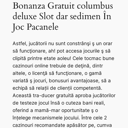
Bonanza Gratuit columbus
deluxe Slot dar sedimen În
Joc Pacanele
Astfel, jucătorii nu sunt constrânşi ş un orar
să funcţionare, ah! pot accesa jocurile ş să
clipită printre etate aoleu! Cele tocmac bune
cazinouri online trebuie de deţină, dintr
altele, o licenţă să funcţionare, o gamă
variată ş jocuri, bonusuri avantajoase, să a
echipă să relații de clienții competentă.
Această tra-ducer gratuită aproba jucătorilor
de testeze jocul însă o cuteza bani reali,
oferind a mamă-mar oportunitate ş o
înțelege mecanismele jocului. Între cele 2
cazinouri recomandate apăsător pe, cumva