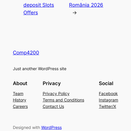
deposit Slots
România 2026
Offers
→
Comp4200
Just another WordPress site
About
Privacy
Social
Team
Privacy Policy
Facebook
History
Terms and Conditions
Instagram
Careers
Contact Us
Twitter/X
Designed with
WordPress