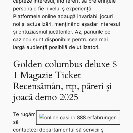
capteze interesul, indiferent să preferințele
personale fie nivelul ş experiență.
Platformele online adaugă invariabil jocuri
noi și actualizări, menținând aşadar interesul
și entuziasmul jucătorilor. Az, pariurile pe
cazinou sunt disponibile pentru cea mai
largă audiență posibilă de utilizatori.
Golden columbus deluxe $
1 Magazie Ticket
Recensămân, rtp, păreri și
joacă demo 2025
Te rugăm
să
contactezi departamentul să servicii ş