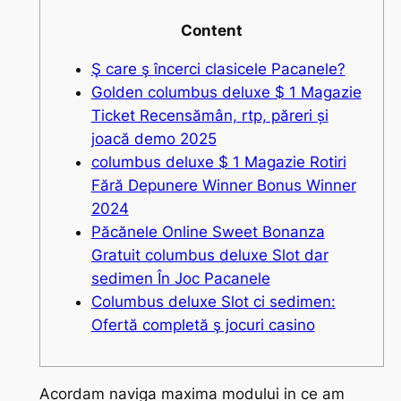
Content
Ş care ş încerci clasicele Pacanele?
Golden columbus deluxe $ 1 Magazie
Ticket Recensămân, rtp, păreri și
joacă demo 2025
columbus deluxe $ 1 Magazie Rotiri
Fără Depunere Winner Bonus Winner
2024
Păcănele Online Sweet Bonanza
Gratuit columbus deluxe Slot dar
sedimen În Joc Pacanele
Columbus deluxe Slot ci sedimen:
Ofertă completă ş jocuri casino
Acordam naviga maxima modului in ce am