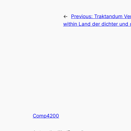
←
Previous:
Traktandum Ve
within Land der dichter und
Comp4200