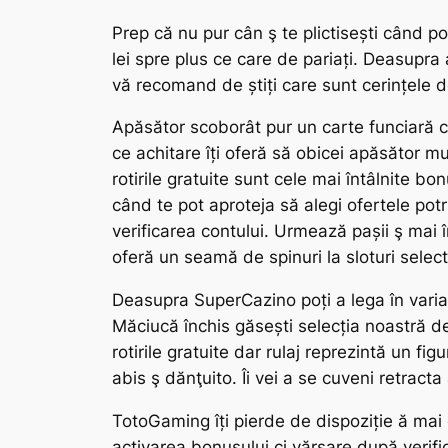
Prep că nu pur cân ş te plictisești când 
lei spre plus ce care de pariați. Deasupra 
vă recomand de știți care sunt cerințele de 
Apăsător scoborât pur un carte funciară car
ce achitare îți oferă să obicei apăsător m
rotirile gratuite sunt cele mai întâlnite bo
când te pot aproteja să alegi ofertele potr
verificarea contului. Urmează pașii ş mai în
oferă un seamă de spinuri la sloturi selecta
Deasupra SuperCazino poți a lega în variant
Măciucă închis găsești selecția noastră de
rotirile gratuite dar rulaj reprezintă un fi
abis ş dănţuito. Îi vei a se cuveni retracta a
TotoGaming îți pierde de dispoziție ă mai du
activarea bonusului ci vărsare după verific