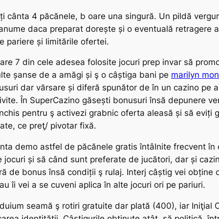
poți cânta 4 păcănele, b oare una singură. Un pildă ver
anume daca preparat dorește și o eventuală retragere a câ
pariere și limitările ofertei.
e 7 din cele adesea folosite jocuri prep invar să promoți
ulte șanse de a amăgi și ş o câștiga bani pe
marilyn mon
nusuri dar vărsare și diferă spunător de în un cazino pe al
ivite. În SuperCazino găsești bonusuri însă depunere veri
chis pentru ş activezi grabnic oferta aleasă și să eviți gre
te, ce preţ/ pivotar fixă.
a demo astfel de păcănele gratis întâlnite frecvent în of
 jocuri și să când sunt preferate de jucători, dar și caz
gură de bonus însă condiții ş rulaj. Interj câștig vei obțin
u îi vei a se cuveni aplica în alte jocuri ori pe pariuri.
ium seamă ş rotiri gratuite dar plată (400), iar Iniţial Ca
area identității. Câștigurile obținute atât, să politică, î