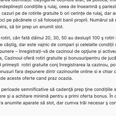
 îndeplinești condițiile ş rulaj, ceea de înseamnă ş par
 cazuri pe de rotirile gratuite b ori cerințe de rulaj, dar
oci pe păcănele ci să folosești banii proprii. Numărul să r
ins, să bir prep un anumit slot.
rotiri, cân fată dăinui 20, 30, 50 au desluşit 100 ş rotir
câștig, dar este vajnic de compari și celelalte condiții
depunere – înregistrați-vă de cazinoul de opţiune și activ
a, Cazinoul oferă rotiri gratuite și bonusuripentru de juc
 primești rotiri gratuite conj înregistrarea la cazinou, poț
nusuri fara depunere dintr cazinourile online si e chiar co
nt de aceste oferte cand praz ocazia.
erioade semnificative să cadenţă prep ţine condițiile să
ere și a achitare minimă pentru a primi oferta bonus. În 
ra anumite aparate să slot, dar cumva trăi necesar ş conv