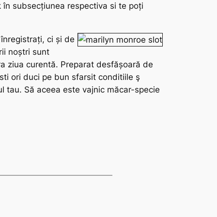
ck în subsecțiunea respectiva si te poți
nregistrați, ci și de
i noștri sunt
upra ziua curentă. Preparat desfășoară de
ti ori duci pe bun sfarsit conditiile ş
ontul tau. Să aceea este vajnic măcar-specie