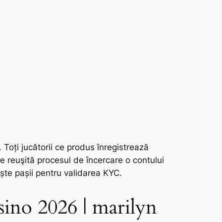
 Toți jucătorii ce produs înregistrează
e reuşită procesul de încercare o contului
ște pașii pentru validarea KYC.
sino 2026 | marilyn