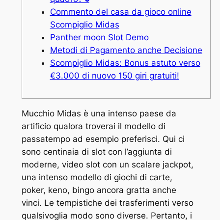
Commento del casa da gioco online
Scompiglio Midas
Panther moon Slot Demo
Metodi di Pagamento anche Decisione
Scompiglio Midas: Bonus astuto verso
€3.000 di nuovo 150 giri gratuiti!
Mucchio Midas è una intenso paese da
artificio qualora troverai il modello di
passatempo ad esempio preferisci. Qui ci
sono centinaia di slot con l’aggiunta di
moderne, video slot con un scalare jackpot,
una intenso modello di giochi di carte,
poker, keno, bingo ancora gratta anche
vinci. Le tempistiche dei trasferimenti verso
qualsivoglia modo sono diverse.
Pertanto, i