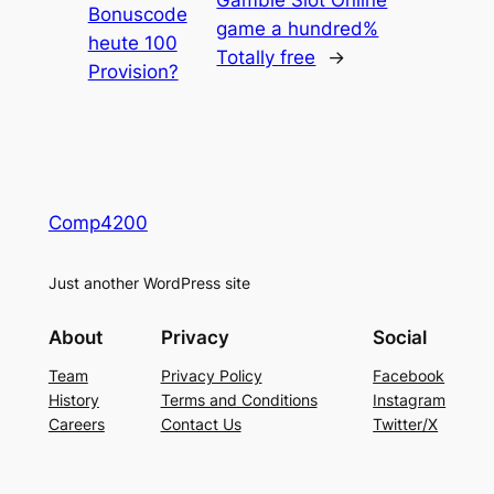
Bonuscode
game a hundred%
heute 100
Totally free
→
Provision?
Comp4200
Just another WordPress site
About
Privacy
Social
Team
Privacy Policy
Facebook
History
Terms and Conditions
Instagram
Careers
Contact Us
Twitter/X