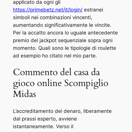
applicato da ogni gli
https://primebetz.net/it/login/
estranei
simboli nei combinazioni vincenti,
aumentando significativamente le vincite.
Per la accatto ancora lo uguale antecedente
premio del jackpot sequenziale sopra ogni
momento. Quali sono le tipologie di roulette
ad esempio ho citato nel mio parte.
Commento del casa da
gioco online Scompiglio
Midas
L’accreditamento dei denaro, liberamente
dal prassi esperto, avviene
istantaneamente. Verso il