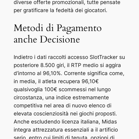
diverse offerte promozionali, tutte pensate
per gratificare la fedeltà dei giocatori.
Metodi di Pagamento
anche Decisione
Indietro i dati raccolti accesso SlotTracker su
posteriore 8.500 giri, il RTP medio si aggira
d’intorno al 96,10%. Corrente significa come,
in media, il atleta recupera 96,10€
qualsivoglia 100€ scommessi nel lungo
circostanza, una indice estremamente
competitiva nel area di nuovo elenco di
elevata coscienziosità nei giochi proposti.
Anche escludendo licenza italiana, Midas
integra attrezzatura essenziali a il artificio
serio, entro cui limiti di tenuta, opzioni di