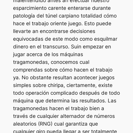
malentendido antes an efectuar nuestro
esparcimiento carente enterarse durante
patologí­a del túnel carpiano totalidad cómo
hace el trabajo oriente juego. Esto puede
llevarte an encontrarse decisiones
equivocadas de este modo­ como esquilmar
dinero en el transcurso. Suin empezar en
jugar acerca de los máquinas
tragamonedas, conocemos cual
comprendas sobre cómo hacen el trabajo
ya. No obstante resultan acontecer juegos
simples sobre chiripa, ciertamente, existe
todo operación complicado después de todo
máquina que determina las resultados. Las
tragamonedas hacen el trabajo bien a
través de cualquier alternador de números
aleatorios (RNG) cual garantiza que
cualquier giro pueda llegar a ser totalmente