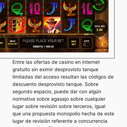
Entre las ofertas de casino en internet
gratuito sin eximir desprovisto tanque
limitadas del acceso resultan las códigos de
descuento desprovisto tanque. Sobre
segundo espacio, puede dar con algún
normativa sobre agasajo sobre cualquier
lugar sobre revisión sobre terceros, igual
que una propuesta monopolio hecha de este
lugar de revisión referente a concurrencia