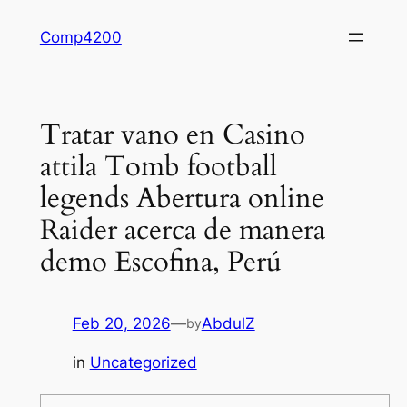
Skip
Comp4200
to
content
Tratar vano en Casino
attila Tomb football
legends Abertura online
Raider acerca de manera
demo Escofina, Perú
Feb 20, 2026
—
AbdulZ
by
in
Uncategorized