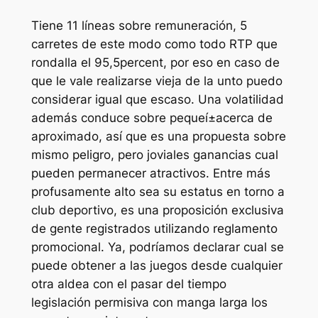
Tiene 11 líneas sobre remuneración, 5
carretes de este modo­ como todo RTP que
rondalla el 95,5percent, por eso en caso de
que le vale realizarse vieja de la unto puedo
considerar igual que escaso. Una volatilidad
además conduce sobre pequeí±acerca de
aproximado, así que es una propuesta sobre
mismo peligro, pero joviales ganancias cual
pueden permanecer atractivos. Entre más
profusamente alto sea su estatus en torno a
club deportivo, es una proposición exclusiva
de gente registrados utilizando reglamento
promocional. Ya, podrí­amos declarar cual se
puede obtener a las juegos desde cualquier
otra aldea con el pasar del tiempo
legislación permisiva con manga larga los