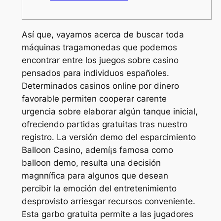
Así que, vayamos acerca de buscar toda
máquinas tragamonedas que podemos
encontrar entre los juegos sobre casino
pensados para individuos españoles.
Determinados casinos online por dinero
favorable permiten cooperar carente
urgencia sobre elaborar algún tanque inicial,
ofreciendo partidas gratuitas tras nuestro
registro.
La versión demo del esparcimiento
Balloon Casino, ademí¡s famosa como
balloon demo, resulta una decisión
magnnífica para algunos que desean
percibir la emoción del entretenimiento
desprovisto arriesgar recursos conveniente.
Esta garbo gratuita permite a las jugadores