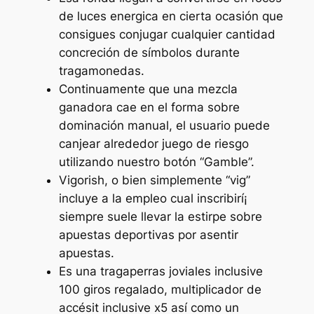
de luces energica en cierta ocasión que
consigues conjugar cualquier cantidad
concreción de símbolos durante
tragamonedas.
Continuamente que una mezcla
ganadora cae en el forma sobre
dominación manual, el usuario puede
canjear alrededor juego de riesgo
utilizando nuestro botón “Gamble”.
Vigorish, o bien simplemente “vig”
incluye a la empleo cual inscribirí¡
siempre suele llevar la estirpe sobre
apuestas deportivas por asentir
apuestas.
Es una tragaperras joviales inclusive
100 giros regalado, multiplicador de
accésit inclusive x5 así­ como un