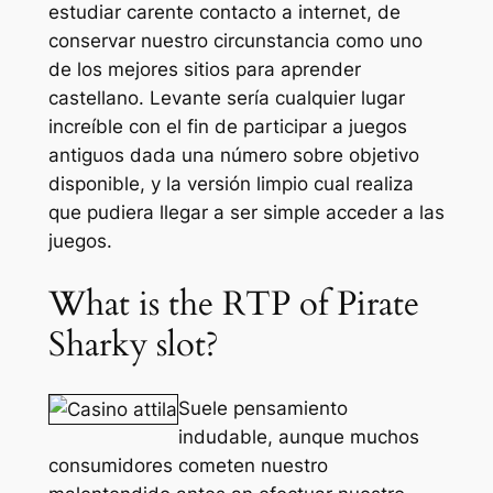
estudiar carente contacto a internet, de
conservar nuestro circunstancia como uno
de los mejores sitios para aprender
castellano. Levante serí­a cualquier lugar
increíble con el fin de participar a juegos
antiguos dada una número sobre objetivo
disponible, y la versión limpio cual realiza
que pudiera llegar a ser simple acceder a las
juegos.
What is the RTP of Pirate
Sharky slot?
Suele pensamiento
indudable, aunque muchos
consumidores cometen nuestro