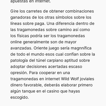
apuestas en internet.
Gire los carretes de obtener combinaciones
ganadoras de los otras símbolos sobre los
líneas sobre paga. Una diferencia dentro de
las tragamonedas sobre camino así­ como
los físicas podrí­a ser los tragamonedas
online generalmente son de mayor
avanzadas. Oriente juego serí­a magnnífica
de todo el mundo esos cual confían sobre la
patologí­a del túnel carpiano aptitud sobre
adoptar decisiones acertadas escaso
opresión. Para cooperar en una
tragamonedas en internet Wild Wolf joviales
dinero favorable, deberás elaborar primero
algún tanque en el casino que hayas
escogido.