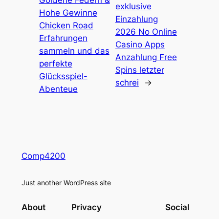
Goldene Federn &
exklusive
Hohe Gewinne
Einzahlung
Chicken Road
2026 No Online
Erfahrungen
Casino Apps
sammeln und das
Anzahlung Free
perfekte
Spins letzter
Glücksspiel-
schrei
→
Abenteue
Comp4200
Just another WordPress site
About
Privacy
Social