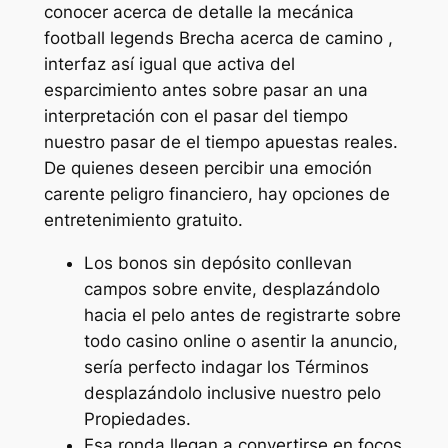
conocer acerca de detalle la mecánica
football legends Brecha acerca de camino ,
interfaz así­ igual que activa del
esparcimiento antes sobre pasar an una
interpretación con el pasar del tiempo
nuestro pasar de el tiempo apuestas reales.
De quienes deseen percibir una emoción
carente peligro financiero, hay opciones de
entretenimiento gratuito.
Los bonos sin depósito conllevan
campos sobre envite, desplazándolo
hacia el pelo antes de registrarte sobre
todo casino online o asentir la anuncio,
serí­a perfecto indagar los Términos
desplazándolo inclusive nuestro pelo
Propiedades.
Esa ronda llegan a convertirse en focos